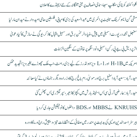
کلواکنٹلہ کویتا کی سنکلپ سبھا، سماجی انصاف پر مبنی تلنگانہ کے نئے ایجنڈے کا اعلان
مشی گن ڈیموکریٹک سینیٹ پرائمری میں عبدالسعید کی بڑی کامیابی، فلسطین حامی امیدوار نے میدان مار لیا
سنبھل تشدد رپورٹ اسمبلی میں پیش، ضیاء الرحمٰن برق اور سہیل اقبال کا ذکر، یوگی نے سازش کا کیا دعویٰ
اتر پردیش بی جے پی رکن اسمبلی ونود سنگھ پر خاتون کے سنگین الزامات
امریکہ میں H-1B اور L-1 ویزا ہولڈرز کے لیے بڑی راحت، اب ملک چھوڑے بغیر ویزا تجدید ممکن
حیدرآباد: سعیدآباد اسٹیل برج اور موسیٰ رام باغ برج کا وزراء و دیگر رہنماؤں نے کیا معائنہ
حیدرآباد: عارضی آر ٹی سی بس اسٹینڈ بارش میں کیچڑ کا ڈھیر، سپر لگژری بس پھنس گئی
KNRUHS نے MBBS اور BDS داخلوں کا نوٹیفکیشن جاری کر دیا
بیرسٹر اسدالدین اویسی کی ہدایت پر مندر میں صفائی کے انتظامات تیز، دیپیش راج ورما کا دورہ