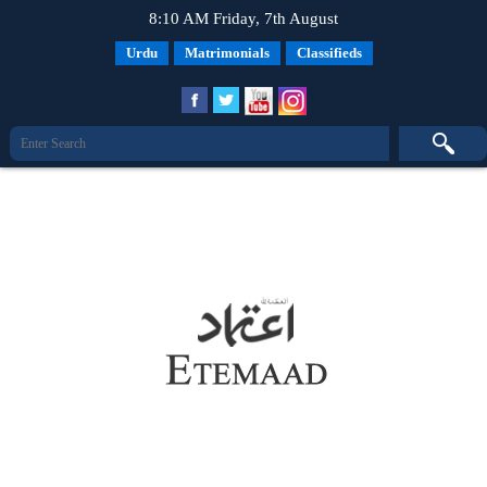
8:10 AM Friday, 7th August
Urdu
Matrimonials
Classifieds