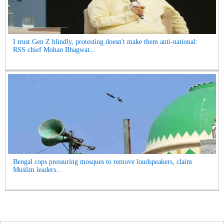
I trust Gen Z blindly, protesting doesn't make them anti-national:
RSS chief Mohan Bhagwat...
Bengal cops pressuring mosques to remove loudspeakers, claim
Muslim leaders...