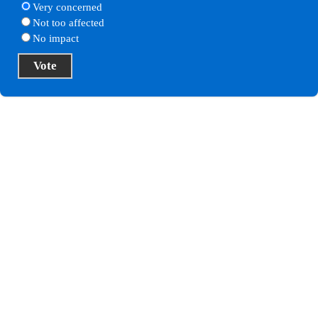
Very concerned
Not too affected
No impact