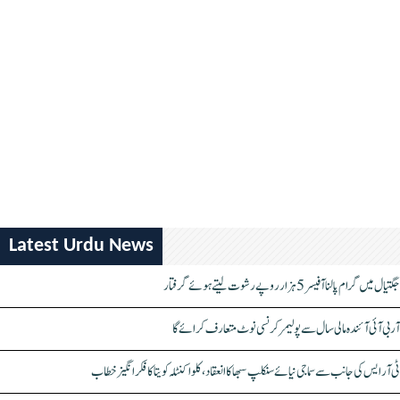
Latest Urdu News
جگتیال میں گرام پالنا آفیسر 5 ہزار روپے رشوت لیتے ہوئے گرفتار
آر بی آئی آئندہ مالی سال سے پولیمر کرنسی نوٹ متعارف کرائے گا
ٹی آر ایس کی جانب سے سماجی نیائے سنکلپ سبھا کا انعقاد، کلواکنٹلہ کویتا کا فکر انگیز خطاب