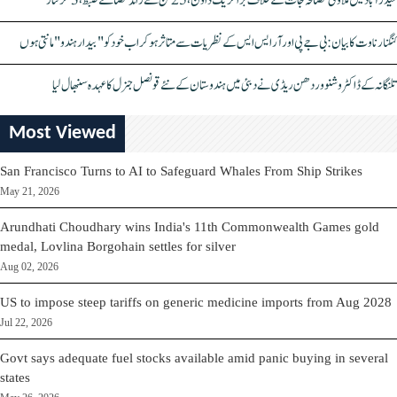
حیدرآباد میں ملاوٹی مصالحہ جات کے خلاف بڑا کریک ڈاؤن، 25 ٹن سے زائد مصالحے ضبط، 3 گرفتار
کنگنا رناوت کا بیان: بی جے پی اور آر ایس ایس کے نظریات سے متاثر ہو کر اب خود کو "بیدار ہندو" مانتی ہوں
تلنگانہ کے ڈاکٹر وشنو وردھن ریڈی نے دبئی میں ہندوستان کے نئے قونصل جنرل کا عہدہ سنبھال لیا
Most Viewed
San Francisco Turns to AI to Safeguard Whales From Ship Strikes
May 21, 2026
Arundhati Choudhary wins India's 11th Commonwealth Games gold
medal, Lovlina Borgohain settles for silver
Aug 02, 2026
US to impose steep tariffs on generic medicine imports from Aug 2028
Jul 22, 2026
Govt says adequate fuel stocks available amid panic buying in several
states