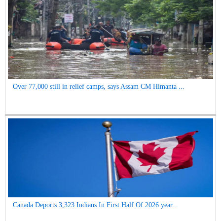
Over 77,000 still in relief camps, says Assam CM Himanta ...
Canada Deports 3,323 Indians In First Half Of 2026 year...