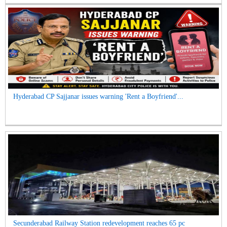
Hyderabad CP Sajjanar issues warning 'Rent a Boyfriend'...
Secunderabad Railway Station redevelopment reaches 65 pc