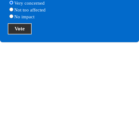
Very concerned
Not too affected
No impact