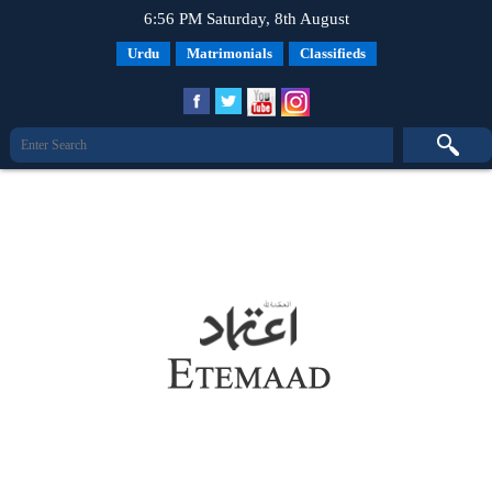
6:56 PM Saturday, 8th August
Urdu
Matrimonials
Classifieds