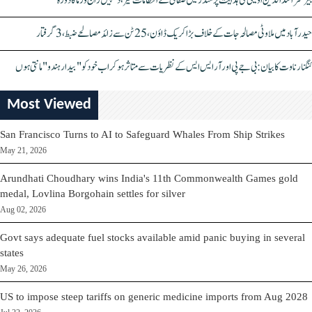
بیرسٹر اسدالدین اویسی کی ہدایت پر مندر میں صفائی کے انتظامات تیز، دیپیش راج ورما کا دورہ
حیدرآباد میں ملاوٹی مصالحہ جات کے خلاف بڑا کریک ڈاؤن، 25 ٹن سے زائد مصالحے ضبط، 3 گرفتار
کنگنا رناوت کا بیان: بی جے پی اور آر ایس ایس کے نظریات سے متاثر ہو کر اب خود کو "بیدار ہندو" مانتی ہوں
Most Viewed
San Francisco Turns to AI to Safeguard Whales From Ship Strikes
May 21, 2026
Arundhati Choudhary wins India's 11th Commonwealth Games gold
medal, Lovlina Borgohain settles for silver
Aug 02, 2026
Govt says adequate fuel stocks available amid panic buying in several
states
May 26, 2026
US to impose steep tariffs on generic medicine imports from Aug 2028