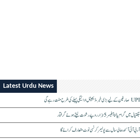
Latest Urdu News
UPI صارفین کے لیے بڑی خبر، ڈیجیٹل ادائیگی پہلے کی طرح مفت رہے گی
جگتیال میں گرام پالنا آفیسر 5 ہزار روپے رشوت لیتے ہوئے گرفتار
آر بی آئی آئندہ مالی سال سے پولیمر کرنسی نوٹ متعارف کرائے گا