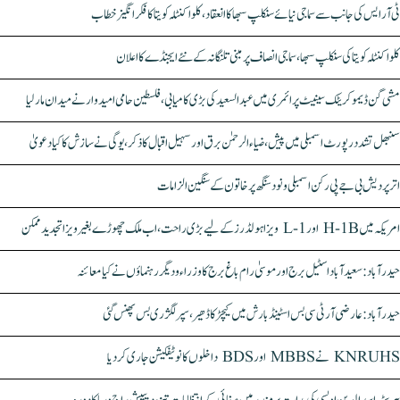
ٹی آر ایس کی جانب سے سماجی نیائے سنکلپ سبھا کا انعقاد، کلواکنٹلہ کویتا کا فکر انگیز خطاب
کلواکنٹلہ کویتا کی سنکلپ سبھا، سماجی انصاف پر مبنی تلنگانہ کے نئے ایجنڈے کا اعلان
مشی گن ڈیموکریٹک سینیٹ پرائمری میں عبدالسعید کی بڑی کامیابی، فلسطین حامی امیدوار نے میدان مار لیا
سنبھل تشدد رپورٹ اسمبلی میں پیش، ضیاء الرحمٰن برق اور سہیل اقبال کا ذکر، یوگی نے سازش کا کیا دعویٰ
اتر پردیش بی جے پی رکن اسمبلی ونود سنگھ پر خاتون کے سنگین الزامات
امریکہ میں H-1B اور L-1 ویزا ہولڈرز کے لیے بڑی راحت، اب ملک چھوڑے بغیر ویزا تجدید ممکن
حیدرآباد: سعیدآباد اسٹیل برج اور موسیٰ رام باغ برج کا وزراء و دیگر رہنماؤں نے کیا معائنہ
حیدرآباد: عارضی آر ٹی سی بس اسٹینڈ بارش میں کیچڑ کا ڈھیر، سپر لگژری بس پھنس گئی
KNRUHS نے MBBS اور BDS داخلوں کا نوٹیفکیشن جاری کر دیا