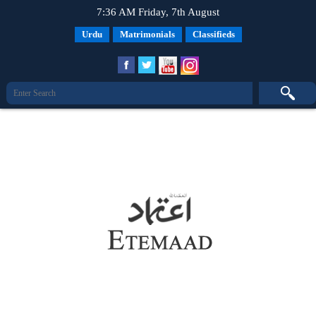
7:36 AM Friday, 7th August
Urdu
Matrimonials
Classifieds