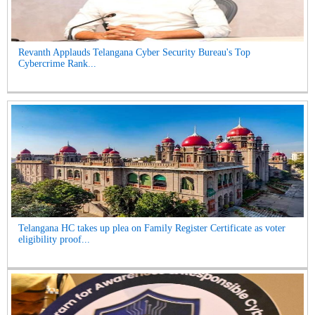
Revanth Applauds Telangana Cyber Security Bureau's Top
Cybercrime Rank...
Telangana HC takes up plea on Family Register Certificate as voter
eligibility proof...