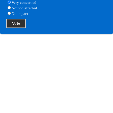
Very concerned
Not too affected
No impact