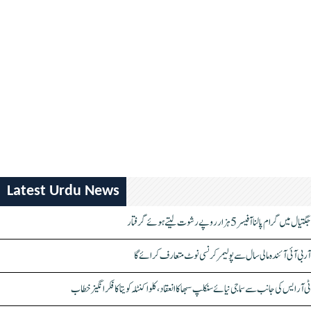
Latest Urdu News
جگتیال میں گرام پالنا آفیسر 5 ہزار روپے رشوت لیتے ہوئے گرفتار
آر بی آئی آئندہ مالی سال سے پولیمر کرنسی نوٹ متعارف کرائے گا
ٹی آر ایس کی جانب سے سماجی نیائے سنکلپ سبھا کا انعقاد، کلواکنٹلہ کویتا کا فکر انگیز خطاب