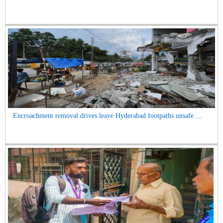
Encroachment removal drives leave Hyderabad footpaths unsafe ...