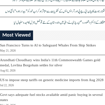
حیدرآباد میں ملاوٹی مصالحہ جات کے خلاف بڑا کریک ڈاؤن، 25 ٹن سے زائد مصالحے ضبط، 3 گرفتار
کنگنا رناوت کا بیان: بی جے پی اور آر ایس ایس کے نظریات سے متاثر ہو کر اب خود کو "بیدار ہندو" مانتی ہوں
تلنگانہ کے ڈاکٹر وشنو وردھن ریڈی نے دبئی میں ہندوستان کے نئے قونصل جنرل کا عہدہ سنبھال لیا
Most Viewed
San Francisco Turns to AI to Safeguard Whales From Ship Strikes
May 21, 2026
Arundhati Choudhary wins India's 11th Commonwealth Games gold
medal, Lovlina Borgohain settles for silver
Aug 02, 2026
US to impose steep tariffs on generic medicine imports from Aug 2028
Jul 22, 2026
Govt says adequate fuel stocks available amid panic buying in several
states