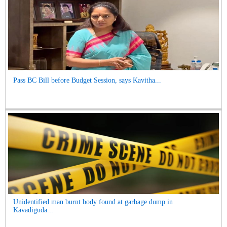
Pass BC Bill before Budget Session, says Kavitha...
Unidentified man burnt body found at garbage dump in
Kavadiguda...