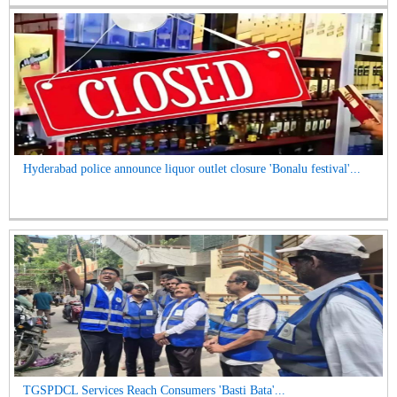
Hyderabad police announce liquor outlet closure 'Bonalu festival'...
TGSPDCL Services Reach Consumers 'Basti Bata'...