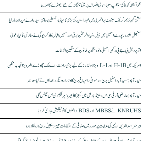
کلواکنٹلہ کویتا کی سنکلپ سبھا، سماجی انصاف پر مبنی تلنگانہ کے نئے ایجنڈے کا اعلان
مشی گن ڈیموکریٹک سینیٹ پرائمری میں عبدالسعید کی بڑی کامیابی، فلسطین حامی امیدوار نے میدان مار لیا
سنبھل تشدد رپورٹ اسمبلی میں پیش، ضیاء الرحمٰن برق اور سہیل اقبال کا ذکر، یوگی نے سازش کا کیا دعویٰ
اتر پردیش بی جے پی رکن اسمبلی ونود سنگھ پر خاتون کے سنگین الزامات
امریکہ میں H-1B اور L-1 ویزا ہولڈرز کے لیے بڑی راحت، اب ملک چھوڑے بغیر ویزا تجدید ممکن
حیدرآباد: سعیدآباد اسٹیل برج اور موسیٰ رام باغ برج کا وزراء و دیگر رہنماؤں نے کیا معائنہ
حیدرآباد: عارضی آر ٹی سی بس اسٹینڈ بارش میں کیچڑ کا ڈھیر، سپر لگژری بس پھنس گئی
KNRUHS نے MBBS اور BDS داخلوں کا نوٹیفکیشن جاری کر دیا
بیرسٹر اسدالدین اویسی کی ہدایت پر مندر میں صفائی کے انتظامات تیز، دیپیش راج ورما کا دورہ