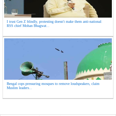
I trust Gen Z blindly, protesting doesn't make them anti-national:
RSS chief Mohan Bhagwat...
Bengal cops pressuring mosques to remove loudspeakers, claim
Muslim leaders...