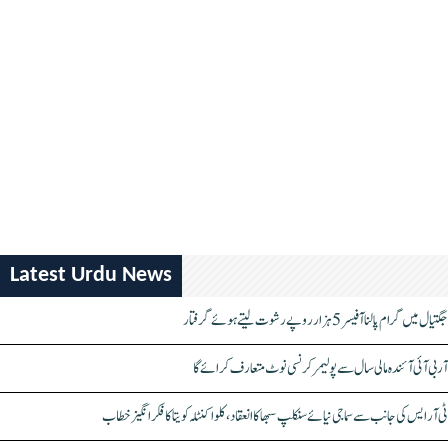
Latest Urdu News
جگتیال میں گرام پالنا آفیسر 5 ہزار روپے رشوت لیتے ہوئے گرفتار
آر بی آئی آئندہ مالی سال سے پولیمر کرنسی نوٹ متعارف کرائے گا
ٹی آر ایس کی جانب سے سماجی نیائے سنکلپ سبھا کا انعقاد، کلواکنٹلہ کویتا کا فکر انگیز خطاب