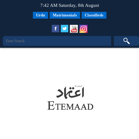
7:42 AM Saturday, 8th August
Urdu
Matrimonials
Classifieds