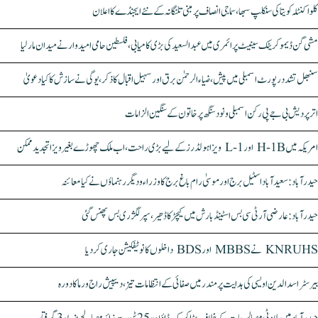
کلواکنٹلہ کویتا کی سنکلپ سبھا، سماجی انصاف پر مبنی تلنگانہ کے نئے ایجنڈے کا اعلان
مشی گن ڈیموکریٹک سینیٹ پرائمری میں عبدالسعید کی بڑی کامیابی، فلسطین حامی امیدوار نے میدان مار لیا
سنبھل تشدد رپورٹ اسمبلی میں پیش، ضیاء الرحمٰن برق اور سہیل اقبال کا ذکر، یوگی نے سازش کا کیا دعویٰ
اتر پردیش بی جے پی رکن اسمبلی ونود سنگھ پر خاتون کے سنگین الزامات
امریکہ میں H-1B اور L-1 ویزا ہولڈرز کے لیے بڑی راحت، اب ملک چھوڑے بغیر ویزا تجدید ممکن
حیدرآباد: سعیدآباد اسٹیل برج اور موسیٰ رام باغ برج کا وزراء و دیگر رہنماؤں نے کیا معائنہ
حیدرآباد: عارضی آر ٹی سی بس اسٹینڈ بارش میں کیچڑ کا ڈھیر، سپر لگژری بس پھنس گئی
KNRUHS نے MBBS اور BDS داخلوں کا نوٹیفکیشن جاری کر دیا
بیرسٹر اسدالدین اویسی کی ہدایت پر مندر میں صفائی کے انتظامات تیز، دیپیش راج ورما کا دورہ