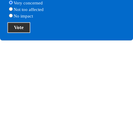
Very concerned
Not too affected
No impact