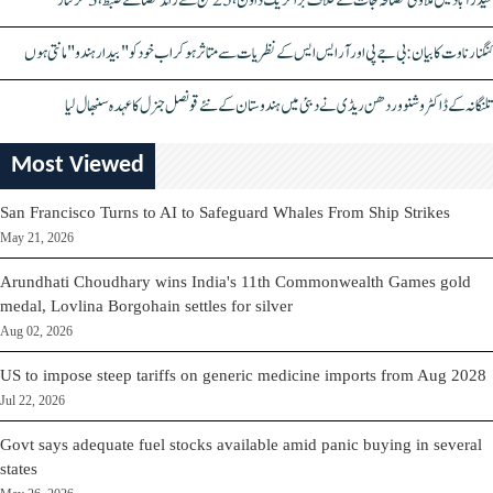
حیدرآباد میں ملاوٹی مصالحہ جات کے خلاف بڑا کریک ڈاؤن، 25 ٹن سے زائد مصالحے ضبط، 3 گرفتار
کنگنا رناوت کا بیان: بی جے پی اور آر ایس ایس کے نظریات سے متاثر ہو کر اب خود کو "بیدار ہندو" مانتی ہوں
تلنگانہ کے ڈاکٹر وشنو وردھن ریڈی نے دبئی میں ہندوستان کے نئے قونصل جنرل کا عہدہ سنبھال لیا
Most Viewed
San Francisco Turns to AI to Safeguard Whales From Ship Strikes
May 21, 2026
Arundhati Choudhary wins India's 11th Commonwealth Games gold
medal, Lovlina Borgohain settles for silver
Aug 02, 2026
US to impose steep tariffs on generic medicine imports from Aug 2028
Jul 22, 2026
Govt says adequate fuel stocks available amid panic buying in several
states