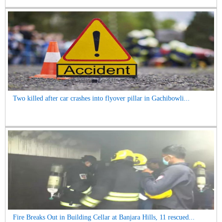
Two killed after car crashes into flyover pillar in Gachibowli...
Fire Breaks Out in Building Cellar at Banjara Hills, 11 rescued...