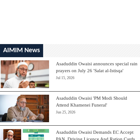
AIMIM News
Asaduddin Owaisi announces special rain
prayers on July 26 'Salat al-Istisqa'
Jul 15, 2026
Asaduddin Owaisi 'PM Modi Should
Attend Khamenei Funeral'
Jun 25, 2026
Asaduddin Owaisi Demands EC Accept
PAN, Driving Licence And Ration Cards