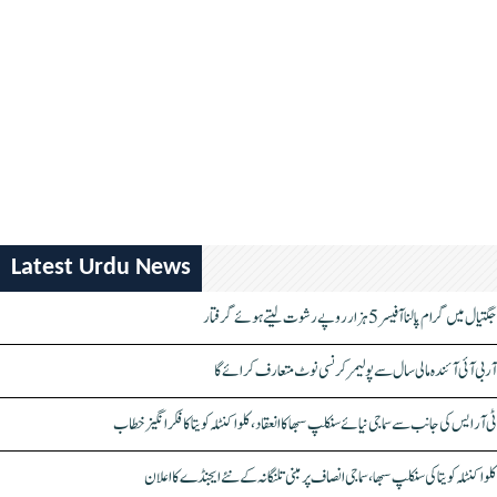
Latest Urdu News
جگتیال میں گرام پالنا آفیسر 5 ہزار روپے رشوت لیتے ہوئے گرفتار
آر بی آئی آئندہ مالی سال سے پولیمر کرنسی نوٹ متعارف کرائے گا
ٹی آر ایس کی جانب سے سماجی نیائے سنکلپ سبھا کا انعقاد، کلواکنٹلہ کویتا کا فکر انگیز خطاب
کلواکنٹلہ کویتا کی سنکلپ سبھا، سماجی انصاف پر مبنی تلنگانہ کے نئے ایجنڈے کا اعلان