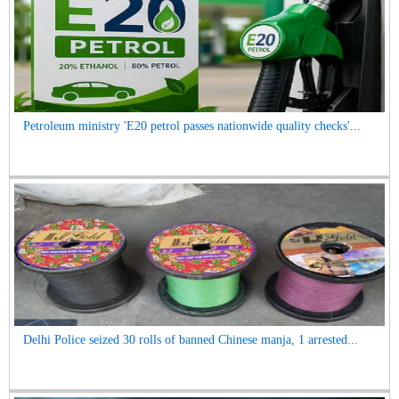
Petroleum ministry 'E20 petrol passes nationwide quality checks'...
Delhi Police seized 30 rolls of banned Chinese manja, 1 arrested...