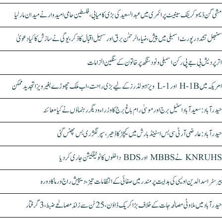
مشی گن ڈیموکریٹک سینیٹ پرائمری میں عبدالسعید کی بڑی کامیابی، فلسطین حامی امیدوار نے میدان مار لیا
سنبھل تشدد رپورٹ اسمبلی میں پیش، ضیاء الرحمٰن برق اور سہیل اقبال کا ذکر، یوگی نے سازش کا کیا دعویٰ
اتر پردیش بی جے پی رکن اسمبلی ونود سنگھ پر خاتون کے سنگین الزامات
امریکہ میں H-1B اور L-1 ویزا ہولڈرز کے لیے بڑی راحت، اب ملک چھوڑے بغیر ویزا تجدید ممکن
حیدرآباد: سعیدآباد اسٹیل برج اور موسیٰ رام باغ برج کا وزراء و دیگر رہنماؤں نے کیا معائنہ
حیدرآباد: عارضی آر ٹی سی بس اسٹینڈ بارش میں کیچڑ کا ڈھیر، سپر لگژری بس پھنس گئی
KNRUHS نے MBBS اور BDS داخلوں کا نوٹیفکیشن جاری کر دیا
بیرسٹر اسدالدین اویسی کی ہدایت پر مندر میں صفائی کے انتظامات تیز، دیپیش راج ورما کا دورہ
حیدرآباد میں ملاوٹی مصالحہ جات کے خلاف بڑا کریک ڈاؤن، 25 ٹن سے زائد مصالحے ضبط، 3 گرفتار