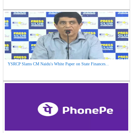
YSRCP Slams CM Naidu's White Paper on State Finances...