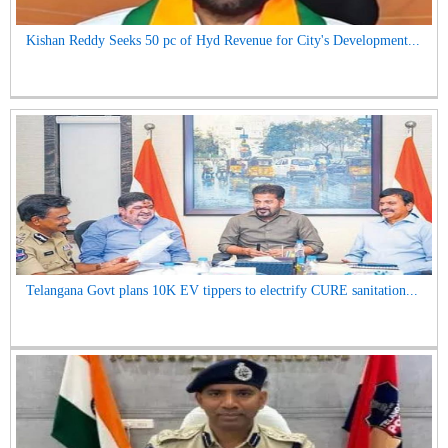
Kishan Reddy Seeks 50 pc of Hyd Revenue for City's Development...
Telangana Govt plans 10K EV tippers to electrify CURE sanitation...