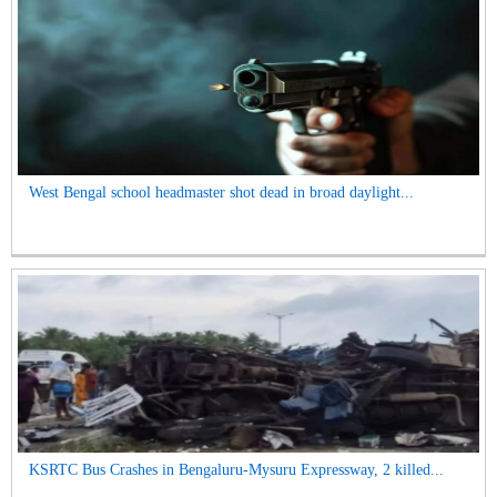
West Bengal school headmaster shot dead in broad daylight...
KSRTC Bus Crashes in Bengaluru-Mysuru Expressway, 2 killed...