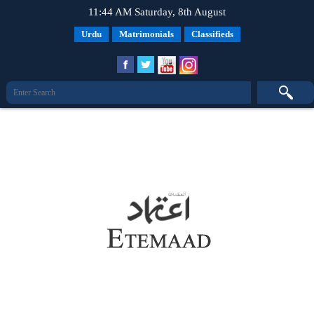
11:44 AM Saturday, 8th August
Urdu
Matrimonials
Classifieds