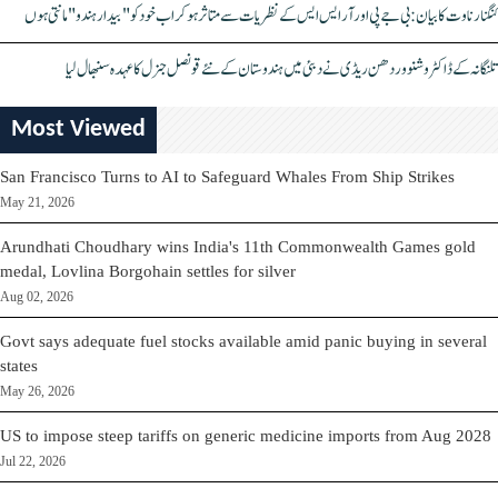
کنگنا رناوت کا بیان: بی جے پی اور آر ایس ایس کے نظریات سے متاثر ہو کر اب خود کو "بیدار ہندو" مانتی ہوں
تلنگانہ کے ڈاکٹر وشنو وردھن ریڈی نے دبئی میں ہندوستان کے نئے قونصل جنرل کا عہدہ سنبھال لیا
Most Viewed
San Francisco Turns to AI to Safeguard Whales From Ship Strikes
May 21, 2026
Arundhati Choudhary wins India's 11th Commonwealth Games gold
medal, Lovlina Borgohain settles for silver
Aug 02, 2026
Govt says adequate fuel stocks available amid panic buying in several
states
May 26, 2026
US to impose steep tariffs on generic medicine imports from Aug 2028
Jul 22, 2026