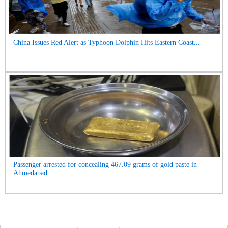
China Issues Red Alert as Typhoon Dolphin Hits Eastern Coast...
Passenger arrested for concealing 467.09 grams of gold paste in
Ahmedabad...