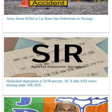
Army Jawan Killed as Car Rams Into Pedestrians in Narsingi...
Hyderabad digitisation at 58.60 percent, 18.74 lakh ASD voters
missing under SIR 2026...