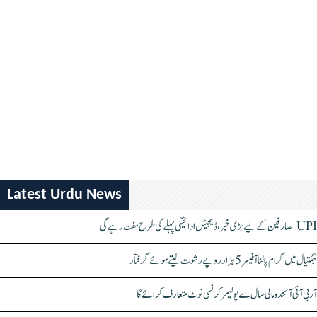
Latest Urdu News
UPI صارفین کے لیے بڑی خبر، ڈیجیٹل ادائیگی پہلے کی طرح مفت رہے گی
جگتیال میں گرام پالنا آفیسر 5 ہزار روپے رشوت لیتے ہوئے گرفتار
آر بی آئی آئندہ مالی سال سے پولیمر کرنسی نوٹ متعارف کرائے گا