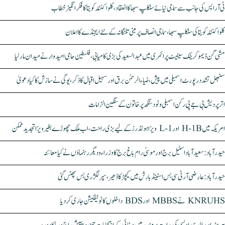
ٹی آر ایس کی جانب سے سماجی نیائے سنکلپ سبھا کا انعقاد، کلواکنٹلہ کویتا کا فکر انگیز خطاب
کلواکنٹلہ کویتا کی سنکلپ سبھا، سماجی انصاف پر مبنی تلنگانہ کے نئے ایجنڈے کا اعلان
مشی گن ڈیموکریٹک سینیٹ پرائمری میں عبدالسعید کی بڑی کامیابی، فلسطین حامی امیدوار نے میدان مار لیا
سنبھل تشدد رپورٹ اسمبلی میں پیش، ضیاء الرحمٰن برق اور سہیل اقبال کا ذکر، یوگی نے سازش کا کیا دعویٰ
اتر پردیش بی جے پی رکن اسمبلی ونود سنگھ پر خاتون کے سنگین الزامات
امریکہ میں H-1B اور L-1 ویزا ہولڈرز کے لیے بڑی راحت، اب ملک چھوڑے بغیر ویزا تجدید ممکن
حیدرآباد: سعیدآباد اسٹیل برج اور موسیٰ رام باغ برج کا وزراء و دیگر رہنماؤں نے کیا معائنہ
حیدرآباد: عارضی آر ٹی سی بس اسٹینڈ بارش میں کیچڑ کا ڈھیر، سپر لگژری بس پھنس گئی
KNRUHS نے MBBS اور BDS داخلوں کا نوٹیفکیشن جاری کر دیا