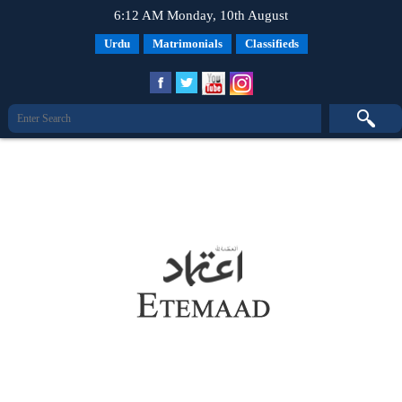
6:12 AM Monday, 10th August
Urdu
Matrimonials
Classifieds