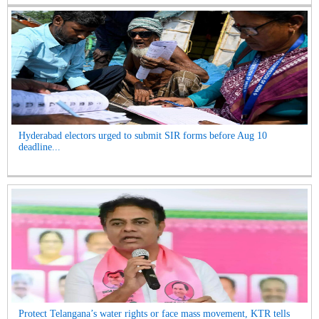
Hyderabad electors urged to submit SIR forms before Aug 10
deadline...
Protect Telangana’s water rights or face mass movement, KTR tells