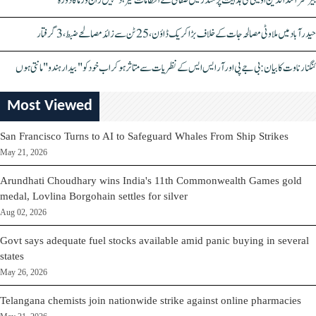
بیرسٹر اسدالدین اویسی کی ہدایت پر مندر میں صفائی کے انتظامات تیز، دیپیش راج ورما کا دورہ
حیدرآباد میں ملاوٹی مصالحہ جات کے خلاف بڑا کریک ڈاؤن، 25 ٹن سے زائد مصالحے ضبط، 3 گرفتار
کنگنا رناوت کا بیان: بی جے پی اور آر ایس ایس کے نظریات سے متاثر ہو کر اب خود کو "بیدار ہندو" مانتی ہوں
Most Viewed
San Francisco Turns to AI to Safeguard Whales From Ship Strikes
May 21, 2026
Arundhati Choudhary wins India's 11th Commonwealth Games gold
medal, Lovlina Borgohain settles for silver
Aug 02, 2026
Govt says adequate fuel stocks available amid panic buying in several
states
May 26, 2026
Telangana chemists join nationwide strike against online pharmacies