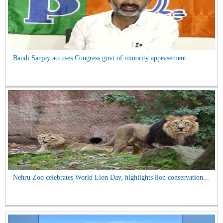
Bandi Sanjay accuses Congress govt of minority appeasement...
Nehru Zoo celebrates World Lion Day, highlights lion conservation...