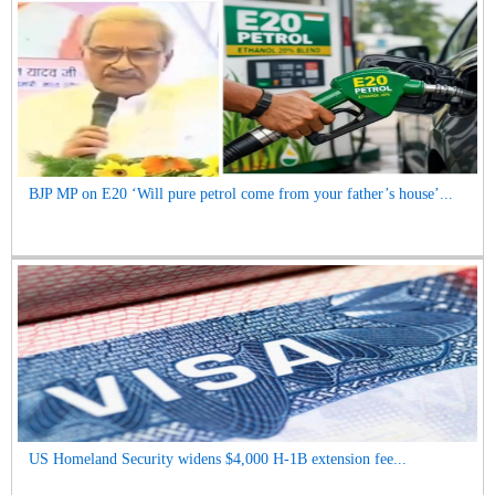
BJP MP on E20 ‘Will pure petrol come from your father’s house’...
US Homeland Security widens $4,000 H-1B extension fee...