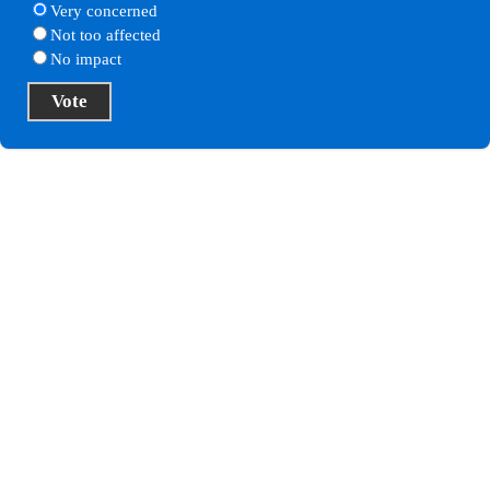
Very concerned
Not too affected
No impact