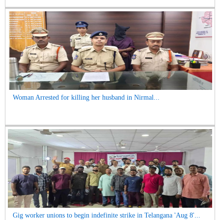
Woman Arrested for killing her husband in Nirmal...
Gig worker unions to begin indefinite strike in Telangana 'Aug 8'...