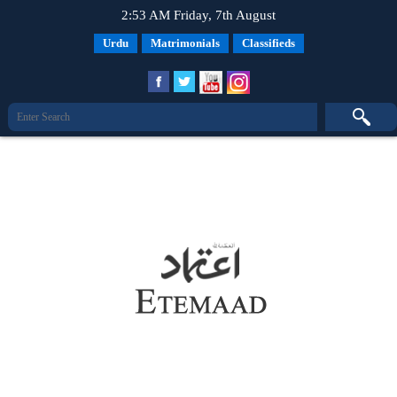
2:53 AM Friday, 7th August
Urdu
Matrimonials
Classifieds