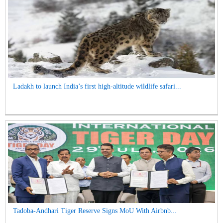
Ladakh to launch India’s first high-altitude wildlife safari...
Tadoba-Andhari Tiger Reserve Signs MoU With Airbnb...