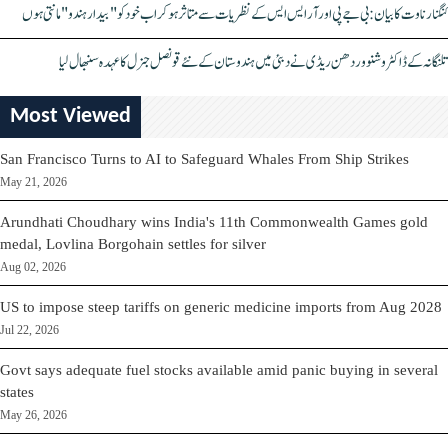
کنگنا رناوت کا بیان: بی جے پی اور آر ایس ایس کے نظریات سے متاثر ہو کر اب خود کو "بیدار ہندو" مانتی ہوں
تلنگانہ کے ڈاکٹر وشنو وردھن ریڈی نے دبئی میں ہندوستان کے نئے قونصل جنرل کا عہدہ سنبھال لیا
Most Viewed
San Francisco Turns to AI to Safeguard Whales From Ship Strikes
May 21, 2026
Arundhati Choudhary wins India's 11th Commonwealth Games gold
medal, Lovlina Borgohain settles for silver
Aug 02, 2026
US to impose steep tariffs on generic medicine imports from Aug 2028
Jul 22, 2026
Govt says adequate fuel stocks available amid panic buying in several
states
May 26, 2026