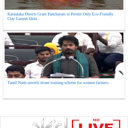
Karnataka Directs Gram Panchayats to Permit Only Eco-Friendly
Clay Ganesh Idols...
Tamil Nadu unveils drone training scheme for women farmers...