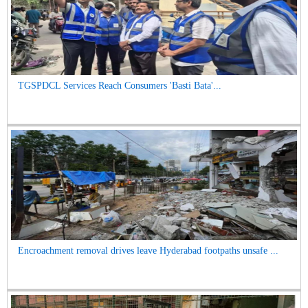
TGSPDCL Services Reach Consumers 'Basti Bata'...
Encroachment removal drives leave Hyderabad footpaths unsafe ...