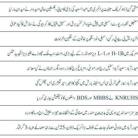
مشی گن ڈیموکریٹک سینیٹ پرائمری میں عبدالسعید کی بڑی کامیابی، فلسطین حامی امیدوار نے میدان مار لیا
سنبھل تشدد رپورٹ اسمبلی میں پیش، ضیاء الرحمٰن برق اور سہیل اقبال کا ذکر، یوگی نے سازش کا کیا دعویٰ
اتر پردیش بی جے پی رکن اسمبلی ونود سنگھ پر خاتون کے سنگین الزامات
امریکہ میں H-1B اور L-1 ویزا ہولڈرز کے لیے بڑی راحت، اب ملک چھوڑے بغیر ویزا تجدید ممکن
حیدرآباد: سعیدآباد اسٹیل برج اور موسیٰ رام باغ برج کا وزراء و دیگر رہنماؤں نے کیا معائنہ
حیدرآباد: عارضی آر ٹی سی بس اسٹینڈ بارش میں کیچڑ کا ڈھیر، سپر لگژری بس پھنس گئی
KNRUHS نے MBBS اور BDS داخلوں کا نوٹیفکیشن جاری کر دیا
بیرسٹر اسدالدین اویسی کی ہدایت پر مندر میں صفائی کے انتظامات تیز، دیپیش راج ورما کا دورہ
حیدرآباد میں ملاوٹی مصالحہ جات کے خلاف بڑا کریک ڈاؤن، 25 ٹن سے زائد مصالحے ضبط، 3 گرفتار