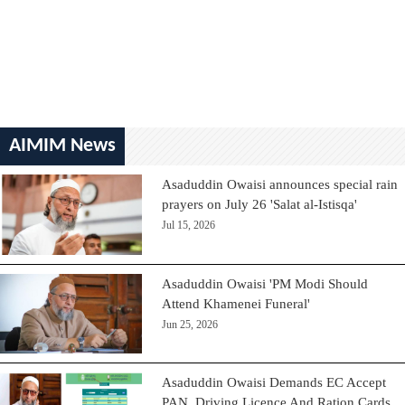
AIMIM News
Asaduddin Owaisi announces special rain
prayers on July 26 'Salat al-Istisqa'
Jul 15, 2026
Asaduddin Owaisi 'PM Modi Should
Attend Khamenei Funeral'
Jun 25, 2026
Asaduddin Owaisi Demands EC Accept
PAN, Driving Licence And Ration Cards