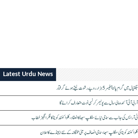
Latest Urdu News
جگتیال میں گرام پالنا آفیسر 5 ہزار روپے رشوت لیتے ہوئے گرفتار
آر بی آئی آئندہ مالی سال سے پولیمر کرنسی نوٹ متعارف کرائے گا
ٹی آر ایس کی جانب سے سماجی نیائے سنکلپ سبھا کا انعقاد، کلواکنٹلہ کویتا کا فکر انگیز خطاب
کلواکنٹلہ کویتا کی سنکلپ سبھا، سماجی انصاف پر مبنی تلنگانہ کے نئے ایجنڈے کا اعلان