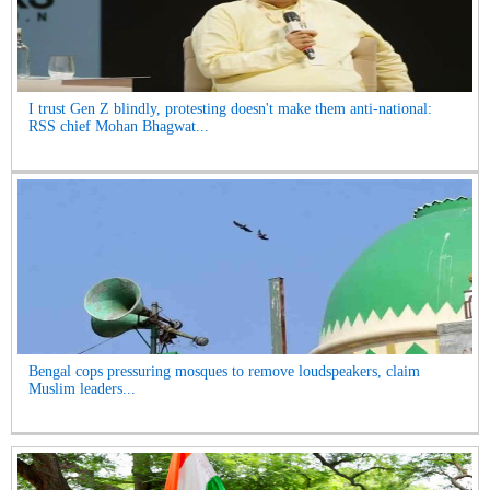
I trust Gen Z blindly, protesting doesn't make them anti-national:
RSS chief Mohan Bhagwat...
Bengal cops pressuring mosques to remove loudspeakers, claim
Muslim leaders...