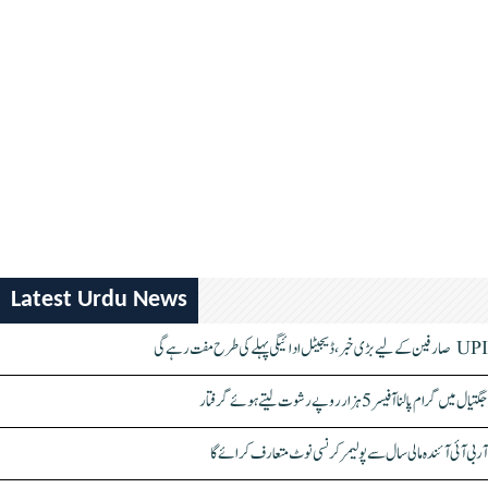
Latest Urdu News
UPI صارفین کے لیے بڑی خبر، ڈیجیٹل ادائیگی پہلے کی طرح مفت رہے گی
جگتیال میں گرام پالنا آفیسر 5 ہزار روپے رشوت لیتے ہوئے گرفتار
آر بی آئی آئندہ مالی سال سے پولیمر کرنسی نوٹ متعارف کرائے گا