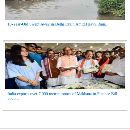
18-Year-Old Swept Away in Delhi Drain Amid Heavy Rain...
India exports over 7,000 metric tonnes of Makhana in Finance Bill
2025...