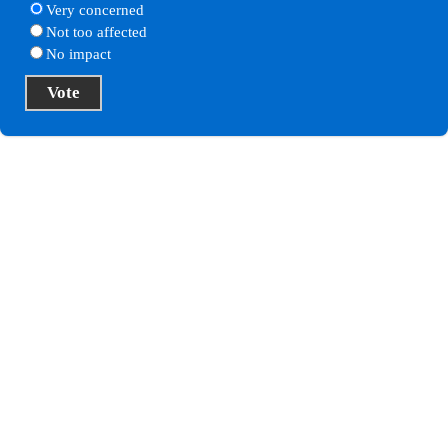
Very concerned
Not too affected
No impact