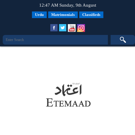
12:47 AM Sunday, 9th August
Urdu
Matrimonials
Classifieds