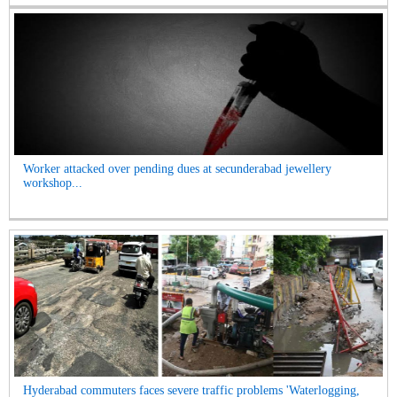
Worker attacked over pending dues at secunderabad jewellery
workshop...
Hyderabad commuters faces severe traffic problems 'Waterlogging,