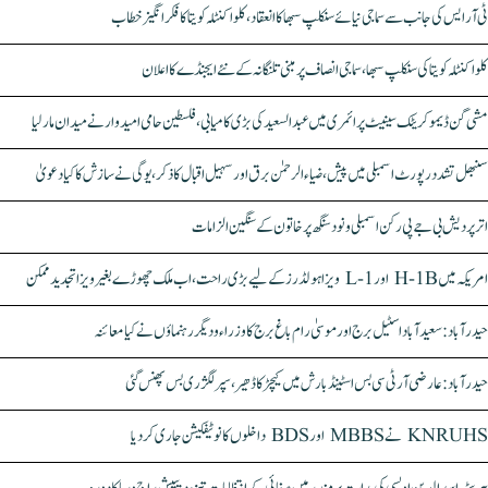
ٹی آر ایس کی جانب سے سماجی نیائے سنکلپ سبھا کا انعقاد، کلواکنٹلہ کویتا کا فکر انگیز خطاب
کلواکنٹلہ کویتا کی سنکلپ سبھا، سماجی انصاف پر مبنی تلنگانہ کے نئے ایجنڈے کا اعلان
مشی گن ڈیموکریٹک سینیٹ پرائمری میں عبدالسعید کی بڑی کامیابی، فلسطین حامی امیدوار نے میدان مار لیا
سنبھل تشدد رپورٹ اسمبلی میں پیش، ضیاء الرحمٰن برق اور سہیل اقبال کا ذکر، یوگی نے سازش کا کیا دعویٰ
اتر پردیش بی جے پی رکن اسمبلی ونود سنگھ پر خاتون کے سنگین الزامات
امریکہ میں H-1B اور L-1 ویزا ہولڈرز کے لیے بڑی راحت، اب ملک چھوڑے بغیر ویزا تجدید ممکن
حیدرآباد: سعیدآباد اسٹیل برج اور موسیٰ رام باغ برج کا وزراء و دیگر رہنماؤں نے کیا معائنہ
حیدرآباد: عارضی آر ٹی سی بس اسٹینڈ بارش میں کیچڑ کا ڈھیر، سپر لگژری بس پھنس گئی
KNRUHS نے MBBS اور BDS داخلوں کا نوٹیفکیشن جاری کر دیا