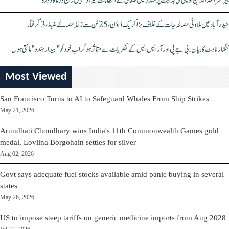
بیرسٹر اسدالدین اویسی کی ہدایت پر مندر میں صفائی کے انتظامات تیز، دیپیش راج ورما کا دورہ
حیدرآباد میں ملاوٹی مصالحہ جات کے خلاف بڑا کریک ڈاؤن، 25 ٹن سے زائد مصالحے ضبط، 3 گرفتار
کنگنا رناوت کا بیان: بی جے پی اور آر ایس ایس کے نظریات سے متاثر ہو کر اب خود کو "بیدار ہندو" مانتی ہوں
Most Viewed
San Francisco Turns to AI to Safeguard Whales From Ship Strikes
May 21, 2026
Arundhati Choudhary wins India's 11th Commonwealth Games gold
medal, Lovlina Borgohain settles for silver
Aug 02, 2026
Govt says adequate fuel stocks available amid panic buying in several
states
May 26, 2026
US to impose steep tariffs on generic medicine imports from Aug 2028