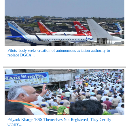
Pilots' body seeks creation of autonomous aviation authority to
replace DGCA...
Priyank Kharge 'RSS Themselves Not Registered, They Certify
Others'...