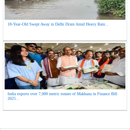
18-Year-Old Swept Away in Delhi Drain Amid Heavy Rain...
India exports over 7,000 metric tonnes of Makhana in Finance Bill
2025...