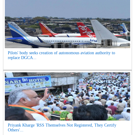
Pilots' body seeks creation of autonomous aviation authority to
replace DGCA...
Priyank Kharge 'RSS Themselves Not Registered, They Certify
Others'...