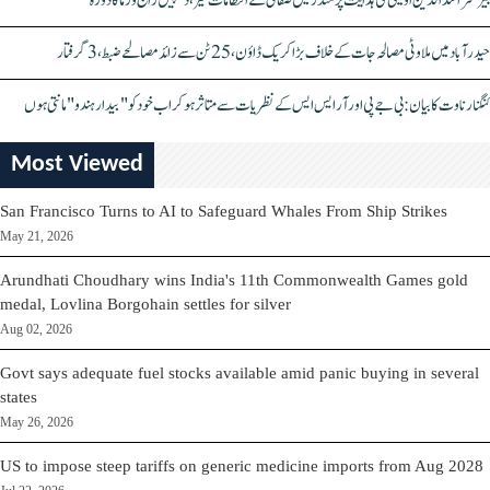
بیرسٹر اسدالدین اویسی کی ہدایت پر مندر میں صفائی کے انتظامات تیز، دیپیش راج ورما کا دورہ
حیدرآباد میں ملاوٹی مصالحہ جات کے خلاف بڑا کریک ڈاؤن، 25 ٹن سے زائد مصالحے ضبط، 3 گرفتار
کنگنا رناوت کا بیان: بی جے پی اور آر ایس ایس کے نظریات سے متاثر ہو کر اب خود کو "بیدار ہندو" مانتی ہوں
Most Viewed
San Francisco Turns to AI to Safeguard Whales From Ship Strikes
May 21, 2026
Arundhati Choudhary wins India's 11th Commonwealth Games gold
medal, Lovlina Borgohain settles for silver
Aug 02, 2026
Govt says adequate fuel stocks available amid panic buying in several
states
May 26, 2026
US to impose steep tariffs on generic medicine imports from Aug 2028