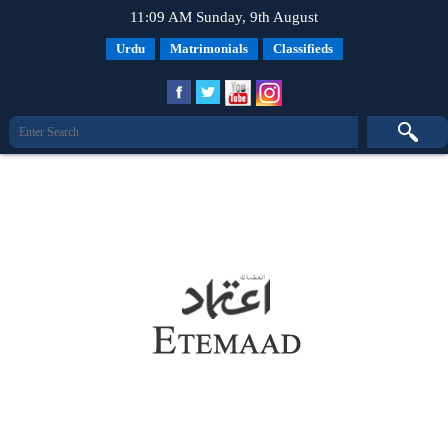
11:09 AM Sunday, 9th August
Urdu
Matrimonials
Classifieds