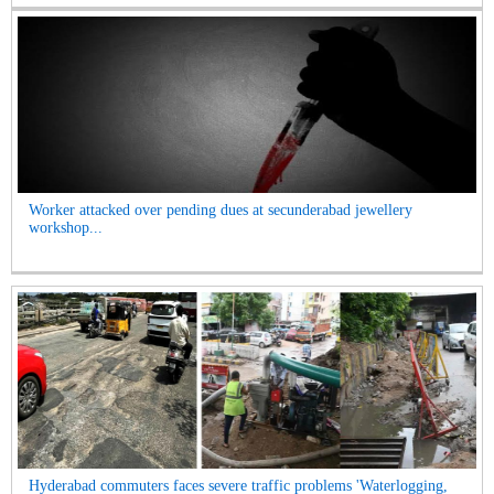
Worker attacked over pending dues at secunderabad jewellery
workshop...
Hyderabad commuters faces severe traffic problems 'Waterlogging,