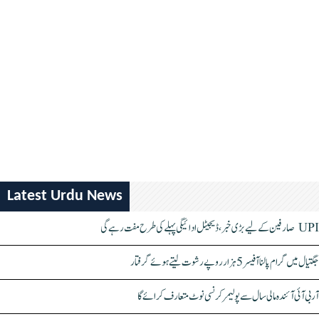
Latest Urdu News
UPI صارفین کے لیے بڑی خبر، ڈیجیٹل ادائیگی پہلے کی طرح مفت رہے گی
جگتیال میں گرام پالنا آفیسر 5 ہزار روپے رشوت لیتے ہوئے گرفتار
آر بی آئی آئندہ مالی سال سے پولیمر کرنسی نوٹ متعارف کرائے گا