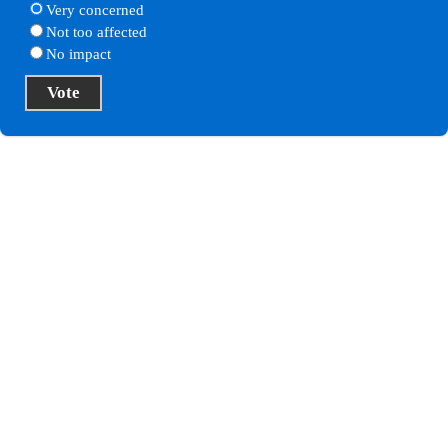
Very concerned
Not too affected
No impact