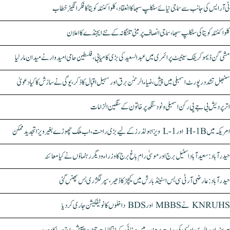
ٹی آر ایس کی جانب سے سماجی نیائے سنکلپ سبھا کا انعقاد، کلواکنٹلہ کویتا کا فکر انگیز خطاب
کلواکنٹلہ کویتا کی سنکلپ سبھا، سماجی انصاف پر مبنی تلنگانہ کے نئے ایجنڈے کا اعلان
مشی گن ڈیموکریٹک سینیٹ پرائمری میں عبدالسعید کی بڑی کامیابی، فلسطین حامی امیدوار نے میدان مار لیا
سنبھل تشدد رپورٹ اسمبلی میں پیش، ضیاء الرحمٰن برق اور سہیل اقبال کا ذکر، یوگی نے سازش کا کیا دعویٰ
اتر پردیش بی جے پی رکن اسمبلی ونود سنگھ پر خاتون کے سنگین الزامات
امریکہ میں H-1B اور L-1 ویزا ہولڈرز کے لیے بڑی راحت، اب ملک چھوڑے بغیر ویزا تجدید ممکن
حیدرآباد: سعیدآباد اسٹیل برج اور موسیٰ رام باغ برج کا وزراء و دیگر رہنماؤں نے کیا معائنہ
حیدرآباد: عارضی آر ٹی سی بس اسٹینڈ بارش میں کیچڑ کا ڈھیر، سپر لگژری بس پھنس گئی
KNRUHS نے MBBS اور BDS داخلوں کا نوٹیفکیشن جاری کر دیا