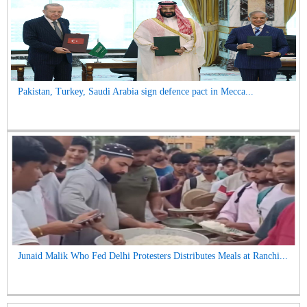
Pakistan, Turkey, Saudi Arabia sign defence pact in Mecca...
Junaid Malik Who Fed Delhi Protesters Distributes Meals at Ranchi...