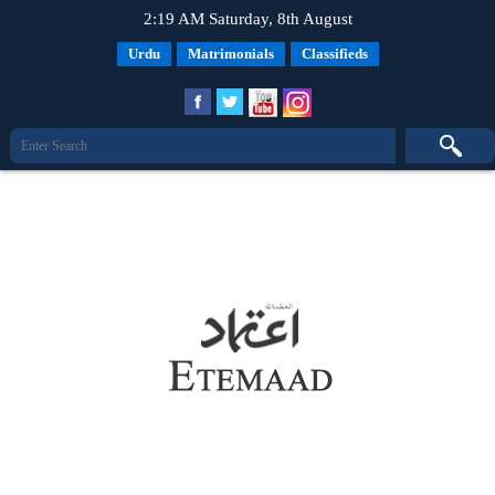
2:19 AM Saturday, 8th August
Urdu
Matrimonials
Classifieds