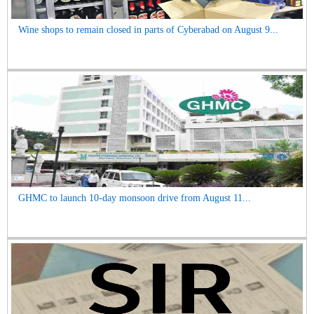
Wine shops to remain closed in parts of Cyberabad on August 9...
GHMC to launch 10-day monsoon drive from August 11...