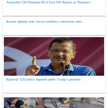
Arunachal CM Dismisses PLA Face-Off Reports as 'Rumours'...
Kuwait tightens visit visa-to-residency conversion rules...
Kejriwal' E20 policy imposed under Trump’s pressure'...