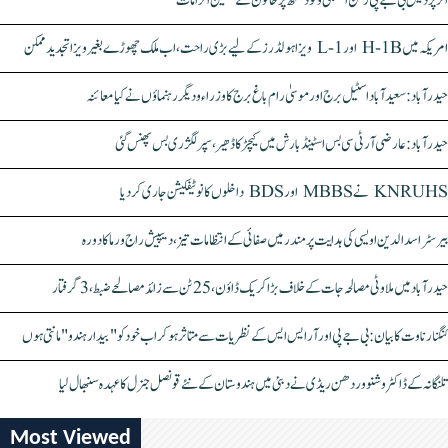
اتر پردیش بی جے پی رکن اسمبلی ونود سنگھ پر خاتون کے سنگین الزامات
امریکہ میں H-1B اور L-1 ویزا ہولڈرز کے لیے بڑی راحت، اب ملک چھوڑے بغیر ویزا تجدید ممکن
حیدرآباد: سعیدآباد اسٹیل برج اور موسیٰ رام باغ برج کا وزراء و دیگر رہنماؤں نے کیا معائنہ
حیدرآباد: عارضی آر ٹی سی بس اسٹینڈ بارش میں کیچڑ کا ڈھیر، سپر لگژری بس پھنس گئی
KNRUHS نے MBBS اور BDS داخلوں کا نوٹیفکیشن جاری کر دیا
بیرسٹر اسدالدین اویسی کی ہدایت پر مندر میں صفائی کے انتظامات تیز، دیپیش راج ورما کا دورہ
حیدرآباد میں ملاوٹی مصالحہ جات کے خلاف بڑا کریک ڈاؤن، 25 ٹن سے زائد مصالحے ضبط، 3 گرفتار
کنگنا رناوت کا بیان: بی جے پی اور آر ایس ایس کے نظریات سے متاثر ہو کر اب خود کو "بیدار ہندو" مانتی ہوں
تلنگانہ کے ڈاکٹر وشنو وردھن ریڈی نے دبئی میں ہندوستان کے نئے قونصل جنرل کا عہدہ سنبھال لیا
Most Viewed