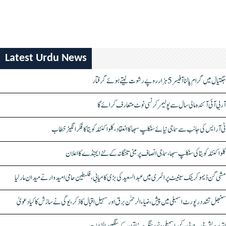
Latest Urdu News
جگتیال میں گرام پالنا آفیسر 5 ہزار روپے رشوت لیتے ہوئے گرفتار
آر بی آئی آئندہ مالی سال سے پولیمر کرنسی نوٹ متعارف کرائے گا
ٹی آر ایس کی جانب سے سماجی نیائے سنکلپ سبھا کا انعقاد، کلواکنٹلہ کویتا کا فکر انگیز خطاب
کلواکنٹلہ کویتا کی سنکلپ سبھا، سماجی انصاف پر مبنی تلنگانہ کے نئے ایجنڈے کا اعلان
مشی گن ڈیموکریٹک سینیٹ پرائمری میں عبدالسعید کی بڑی کامیابی، فلسطین حامی امیدوار نے میدان مار لیا
سنبھل تشدد رپورٹ اسمبلی میں پیش، ضیاء الرحمٰن برق اور سہیل اقبال کا ذکر، یوگی نے سازش کا کیا دعویٰ