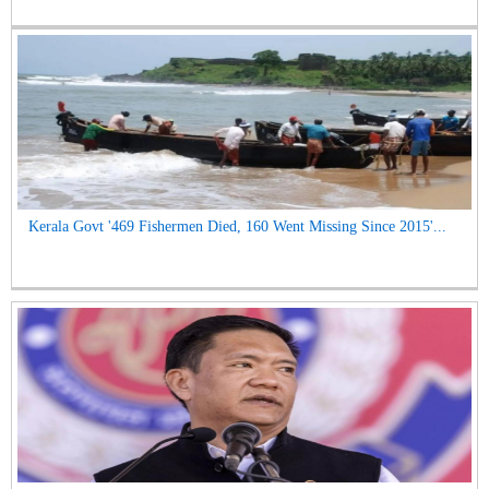
Kerala Govt '469 Fishermen Died, 160 Went Missing Since 2015'...