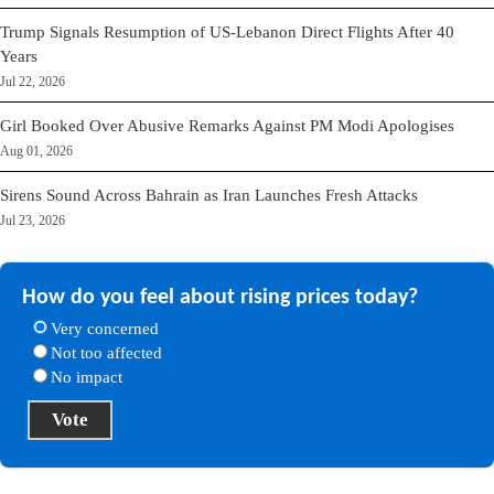
Trump Signals Resumption of US-Lebanon Direct Flights After 40
Years
Jul 22, 2026
Girl Booked Over Abusive Remarks Against PM Modi Apologises
Aug 01, 2026
Sirens Sound Across Bahrain as Iran Launches Fresh Attacks
Jul 23, 2026
How do you feel about rising prices today?
Very concerned
Not too affected
No impact