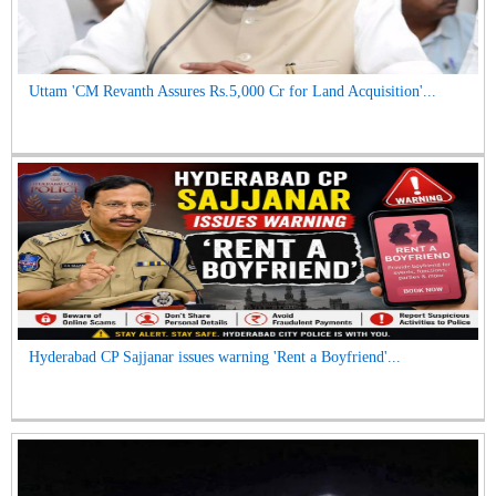
Uttam 'CM Revanth Assures Rs.5,000 Cr for Land Acquisition'...
Hyderabad CP Sajjanar issues warning 'Rent a Boyfriend'...