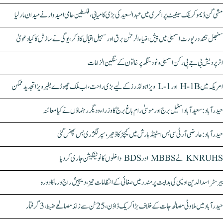
مشی گن ڈیموکریٹک سینیٹ پرائمری میں عبدالسعید کی بڑی کامیابی، فلسطین حامی امیدوار نے میدان مار لیا
سنبھل تشدد رپورٹ اسمبلی میں پیش، ضیاء الرحمٰن برق اور سہیل اقبال کا ذکر، یوگی نے سازش کا کیا دعویٰ
اتر پردیش بی جے پی رکن اسمبلی ونود سنگھ پر خاتون کے سنگین الزامات
امریکہ میں H-1B اور L-1 ویزا ہولڈرز کے لیے بڑی راحت، اب ملک چھوڑے بغیر ویزا تجدید ممکن
حیدرآباد: سعیدآباد اسٹیل برج اور موسیٰ رام باغ برج کا وزراء و دیگر رہنماؤں نے کیا معائنہ
حیدرآباد: عارضی آر ٹی سی بس اسٹینڈ بارش میں کیچڑ کا ڈھیر، سپر لگژری بس پھنس گئی
KNRUHS نے MBBS اور BDS داخلوں کا نوٹیفکیشن جاری کر دیا
بیرسٹر اسدالدین اویسی کی ہدایت پر مندر میں صفائی کے انتظامات تیز، دیپیش راج ورما کا دورہ
حیدرآباد میں ملاوٹی مصالحہ جات کے خلاف بڑا کریک ڈاؤن، 25 ٹن سے زائد مصالحے ضبط، 3 گرفتار