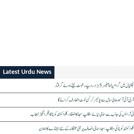
Latest Urdu News
جگتیال میں گرام پالنا آفیسر 5 ہزار روپے رشوت لیتے ہوئے گرفتار
آر بی آئی آئندہ مالی سال سے پولیمر کرنسی نوٹ متعارف کرائے گا
ٹی آر ایس کی جانب سے سماجی نیائے سنکلپ سبھا کا انعقاد، کلواکنٹلہ کویتا کا فکر انگیز خطاب
کلواکنٹلہ کویتا کی سنکلپ سبھا، سماجی انصاف پر مبنی تلنگانہ کے نئے ایجنڈے کا اعلان