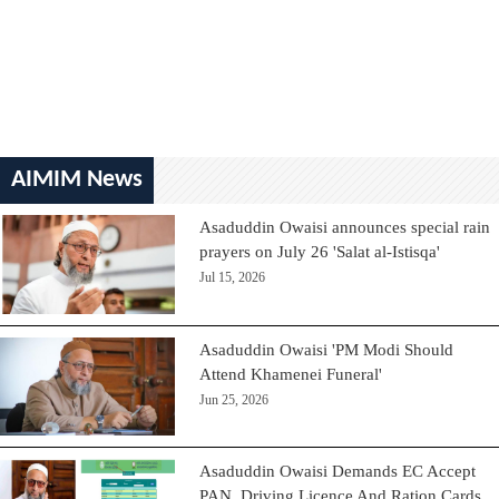
AIMIM News
Asaduddin Owaisi announces special rain
prayers on July 26 'Salat al-Istisqa'
Jul 15, 2026
Asaduddin Owaisi 'PM Modi Should
Attend Khamenei Funeral'
Jun 25, 2026
Asaduddin Owaisi Demands EC Accept
PAN, Driving Licence And Ration Cards