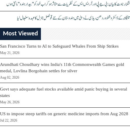
کنگنا رناوت کا بیان: بی جے پی اور آر ایس ایس کے نظریات سے متاثر ہو کر اب خود کو "بیدار ہندو" مانتی ہوں
تلنگانہ کے ڈاکٹر وشنو وردھن ریڈی نے دبئی میں ہندوستان کے نئے قونصل جنرل کا عہدہ سنبھال لیا
Most Viewed
San Francisco Turns to AI to Safeguard Whales From Ship Strikes
May 21, 2026
Arundhati Choudhary wins India's 11th Commonwealth Games gold
medal, Lovlina Borgohain settles for silver
Aug 02, 2026
Govt says adequate fuel stocks available amid panic buying in several
states
May 26, 2026
US to impose steep tariffs on generic medicine imports from Aug 2028
Jul 22, 2026