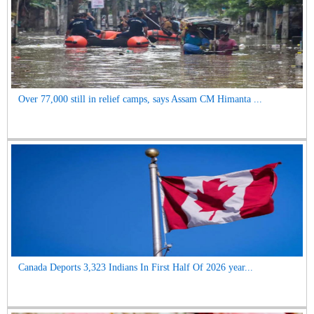
Over 77,000 still in relief camps, says Assam CM Himanta ...
Canada Deports 3,323 Indians In First Half Of 2026 year...