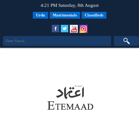
4:21 PM Saturday, 8th August
Urdu
Matrimonials
Classifieds