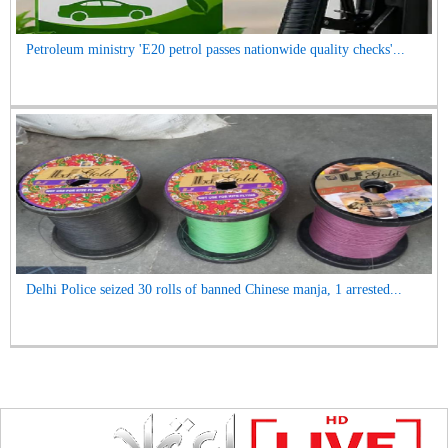
Petroleum ministry 'E20 petrol passes nationwide quality checks'...
Delhi Police seized 30 rolls of banned Chinese manja, 1 arrested...