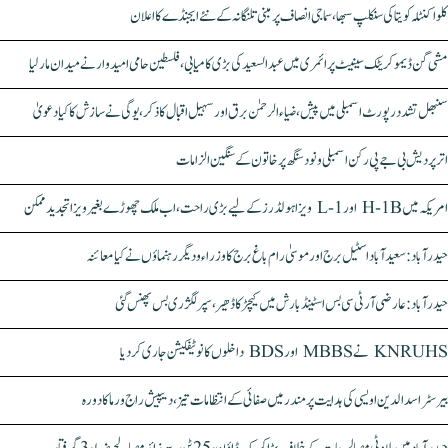
کلواکنٹلہ کویتا کی سنکلپ سبھا، سماجی انصاف پر مبنی تلنگانہ کے نئے ایجنڈے کا اعلان
مشی گن ڈیموکریٹک سینیٹ پرائمری میں عبدالسعید کی بڑی کامیابی، فلسطین حامی امیدوار نے میدان مار لیا
سنبھل تشدد رپورٹ اسمبلی میں پیش، ضیاء الرحمٰن برق اور سہیل اقبال کا ذکر، یوگی نے سازش کا کیا دعویٰ
اتر پردیش بی جے پی رکن اسمبلی ونود سنگھ پر خاتون کے سنگین الزامات
امریکہ میں H-1B اور L-1 ویزا ہولڈرز کے لیے بڑی راحت، اب ملک چھوڑے بغیر ویزا تجدید ممکن
حیدرآباد: سعیدآباد اسٹیل برج اور موسیٰ رام باغ برج کا وزراء و دیگر رہنماؤں نے کیا معائنہ
حیدرآباد: عارضی آر ٹی سی بس اسٹینڈ بارش میں کیچڑ کا ڈھیر، سپر لگژری بس پھنس گئی
KNRUHS نے MBBS اور BDS داخلوں کا نوٹیفکیشن جاری کر دیا
بیرسٹر اسدالدین اویسی کی ہدایت پر مندر میں صفائی کے انتظامات تیز، دیپیش راج ورما کا دورہ