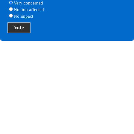
Very concerned
Not too affected
No impact