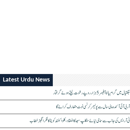
Latest Urdu News
جگتیال میں گرام پالنا آفیسر 5 ہزار روپے رشوت لیتے ہوئے گرفتار
آر بی آئی آئندہ مالی سال سے پولیمر کرنسی نوٹ متعارف کرائے گا
ٹی آر ایس کی جانب سے سماجی نیائے سنکلپ سبھا کا انعقاد، کلواکنٹلہ کویتا کا فکر انگیز خطاب