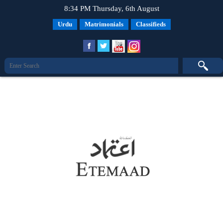
8:34 PM Thursday, 6th August
Urdu
Matrimonials
Classifieds