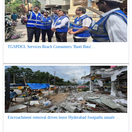
TGSPDCL Services Reach Consumers 'Basti Bata'...
Encroachment removal drives leave Hyderabad footpaths unsafe ...