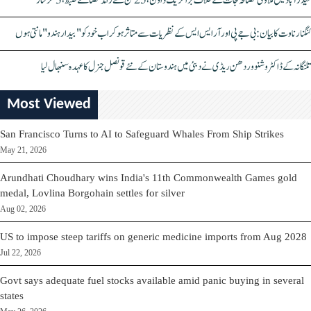
حیدرآباد میں ملاوٹی مصالحہ جات کے خلاف بڑا کریک ڈاؤن، 25 ٹن سے زائد مصالحے ضبط، 3 گرفتار
کنگنا رناوت کا بیان: بی جے پی اور آر ایس ایس کے نظریات سے متاثر ہو کر اب خود کو "بیدار ہندو" مانتی ہوں
تلنگانہ کے ڈاکٹر وشنو وردھن ریڈی نے دبئی میں ہندوستان کے نئے قونصل جنرل کا عہدہ سنبھال لیا
Most Viewed
San Francisco Turns to AI to Safeguard Whales From Ship Strikes
May 21, 2026
Arundhati Choudhary wins India's 11th Commonwealth Games gold
medal, Lovlina Borgohain settles for silver
Aug 02, 2026
US to impose steep tariffs on generic medicine imports from Aug 2028
Jul 22, 2026
Govt says adequate fuel stocks available amid panic buying in several
states