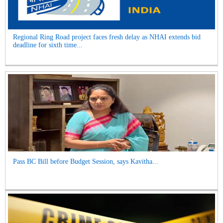
Regional Ring Road project faces fresh delay as NHAI extends bid
deadline for sixth time...
Pass BC Bill before Budget Session, says Kavitha...