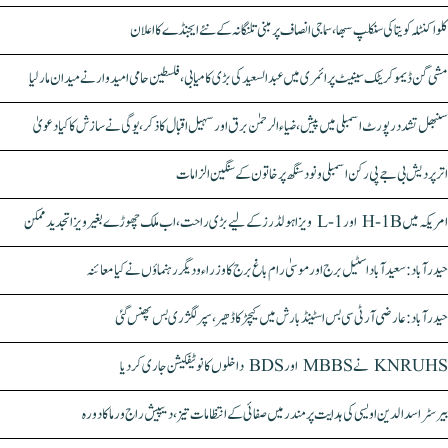
کلواکنٹلہ کویتا کی سنکلپ سبھا، سماجی انصاف پر مبنی تلنگانہ کے نئے ایجنڈے کا اعلان
مشی گن ڈیموکریٹک سینیٹ پرائمری میں عبدالسعید کی بڑی کامیابی، فلسطین حامی امیدوار نے میدان مار لیا
سنبھل تشدد رپورٹ اسمبلی میں پیش، ضیاء الرحمٰن برق اور سہیل اقبال کا ذکر، یوگی نے سازش کا کیا دعویٰ
اتر پردیش بی جے پی رکن اسمبلی ونود سنگھ پر خاتون کے سنگین الزامات
امریکہ میں H-1B اور L-1 ویزا ہولڈرز کے لیے بڑی راحت، اب ملک چھوڑے بغیر ویزا تجدید ممکن
حیدرآباد: سعیدآباد اسٹیل برج اور موسیٰ رام باغ برج کا وزراء و دیگر رہنماؤں نے کیا معائنہ
حیدرآباد: عارضی آر ٹی سی بس اسٹینڈ بارش میں کیچڑ کا ڈھیر، سپر لگژری بس پھنس گئی
KNRUHS نے MBBS اور BDS داخلوں کا نوٹیفکیشن جاری کر دیا
بیرسٹر اسدالدین اویسی کی ہدایت پر مندر میں صفائی کے انتظامات تیز، دیپیش راج ورما کا دورہ