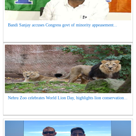
Bandi Sanjay accuses Congress govt of minority appeasement...
Nehru Zoo celebrates World Lion Day, highlights lion conservation...