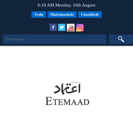
6:18 AM Monday, 10th August
Urdu
Matrimonials
Classifieds