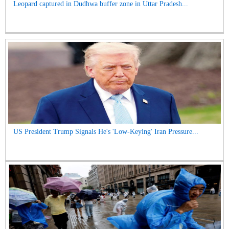
Leopard captured in Dudhwa buffer zone in Uttar Pradesh...
US President Trump Signals He's 'Low-Keying' Iran Pressure...