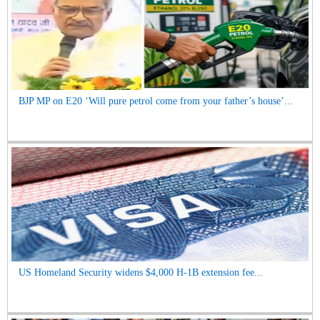
BJP MP on E20 ‘Will pure petrol come from your father’s house’...
US Homeland Security widens $4,000 H-1B extension fee...