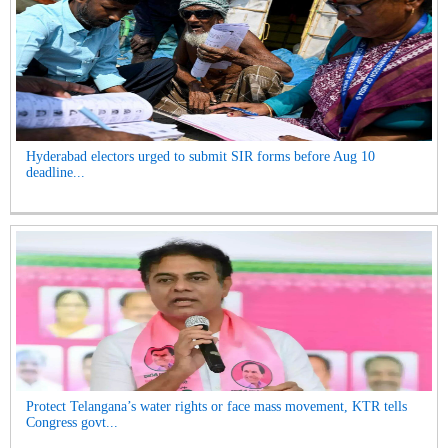
Hyderabad electors urged to submit SIR forms before Aug 10
deadline...
Protect Telangana’s water rights or face mass movement, KTR tells
Congress govt...