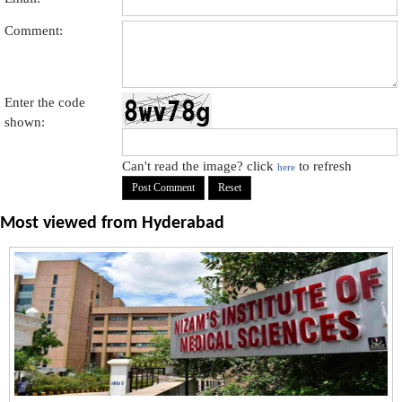
Comment:
Enter the code
shown:
Can't read the image? click
to refresh
here
Most viewed from
Hyderabad