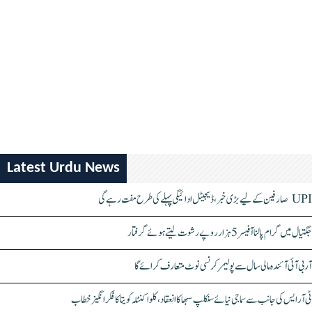
Latest Urdu News
UPI صارفین کے لیے بڑی خبر، ڈیجیٹل ادائیگی پہلے کی طرح مفت رہے گی
جگتیال میں گرام پالنا آفیسر 5 ہزار روپے رشوت لیتے ہوئے گرفتار
آر بی آئی آئندہ مالی سال سے پولیمر کرنسی نوٹ متعارف کرائے گا
ٹی آر ایس کی جانب سے سماجی نیائے سنکلپ سبھا کا انعقاد، کلواکنٹلہ کویتا کا فکر انگیز خطاب