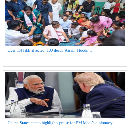
Over 1.4 lakh affected, 100 death 'Assam Floods'...
United States memo highlights praise for PM Modi’s diplomacy...