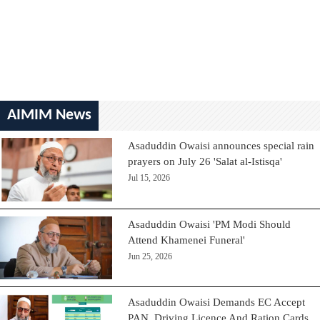
AIMIM News
Asaduddin Owaisi announces special rain
prayers on July 26 'Salat al-Istisqa'
Jul 15, 2026
Asaduddin Owaisi 'PM Modi Should
Attend Khamenei Funeral'
Jun 25, 2026
Asaduddin Owaisi Demands EC Accept
PAN, Driving Licence And Ration Cards