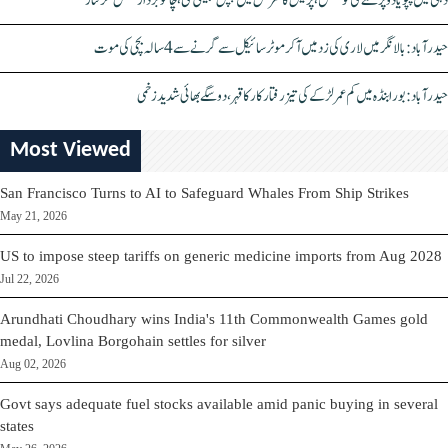
دہلی میں پپو یادو پر حملے کی کوشش، پریس کانفرنس میں چپل پھینکی گئی، چاقو بردار شخص گرفتار
حیدرآباد: بالا نگر میں لاری کی زد میں آکر موٹرسائیکل سے گرنے سے 4 سالہ بچی کی موت
حیدرآباد: بورابنڈہ میں کم عمر لڑکے کی تیز رفتار کار کا قہر، دو سگے بھائی شدید زخمی
Most Viewed
San Francisco Turns to AI to Safeguard Whales From Ship Strikes
May 21, 2026
US to impose steep tariffs on generic medicine imports from Aug 2028
Jul 22, 2026
Arundhati Choudhary wins India's 11th Commonwealth Games gold
medal, Lovlina Borgohain settles for silver
Aug 02, 2026
Govt says adequate fuel stocks available amid panic buying in several
states