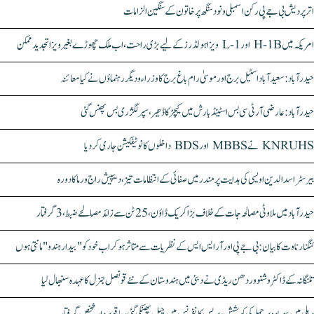
اتر پردیش بی جے پی رکن اسمبلی ونود سنگھ پر خاتون کے سنگین الزامات
امریکہ میں H-1B اور L-1 ویزا ہولڈرز کے لیے بڑی راحت، اب ملک چھوڑے بغیر ویزا تجدید ممکن
حیدرآباد: سعیدآباد اسٹیل برج اور موسیٰ رام باغ برج کا وزراء و دیگر رہنماؤں نے کیا معائنہ
حیدرآباد: عارضی آر ٹی سی بس اسٹینڈ بارش میں کیچڑ کا ڈھیر، سپر لگژری بس پھنس گئی
KNRUHS نے MBBS اور BDS داخلوں کا نوٹیفکیشن جاری کر دیا
بیرسٹر اسدالدین اویسی کی ہدایت پر مندر میں صفائی کے انتظامات تیز، دیپیش راج ورما کا دورہ
حیدرآباد میں ملاوٹی مصالحہ جات کے خلاف بڑا کریک ڈاؤن، 25 ٹن سے زائد مصالحے ضبط، 3 گرفتار
کنگنا رناوت کا بیان: بی جے پی اور آر ایس ایس کے نظریات سے متاثر ہو کر اب خود کو "بیدار ہندو" مانتی ہوں
تلنگانہ کے ڈاکٹر وشنو وردھن ریڈی نے دبئی میں ہندوستان کے نئے قونصل جنرل کا عہدہ سنبھال لیا