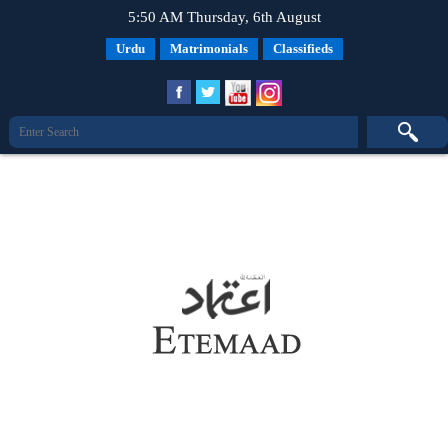
5:50 AM Thursday, 6th August
Urdu
Matrimonials
Classifieds