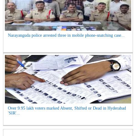
Narayanguda police arrested three in mobile phone-snatching case...
Over 9.95 lakh voters marked Absent, Shifted or Dead in Hyderabad
'SIR'...