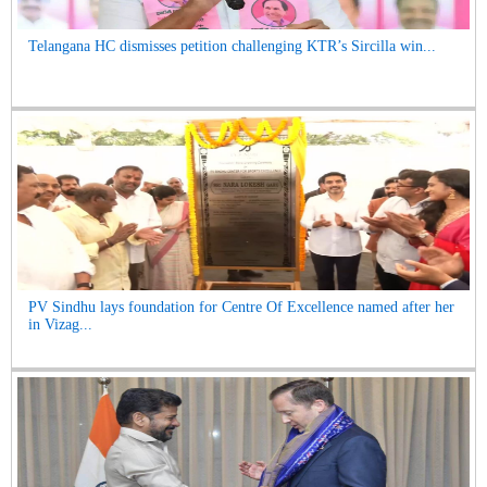
Telangana HC dismisses petition challenging KTR’s Sircilla win...
PV Sindhu lays foundation for Centre Of Excellence named after her
in Vizag...