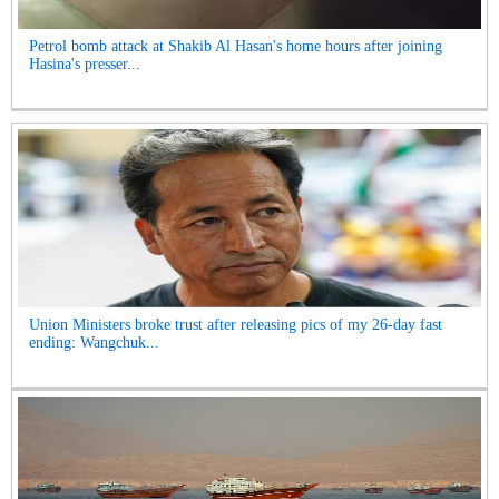
Petrol bomb attack at Shakib Al Hasan's home hours after joining
Hasina's presser...
Union Ministers broke trust after releasing pics of my 26-day fast
ending: Wangchuk...