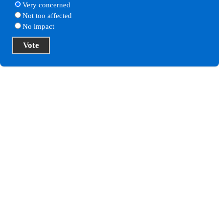
Very concerned
Not too affected
No impact