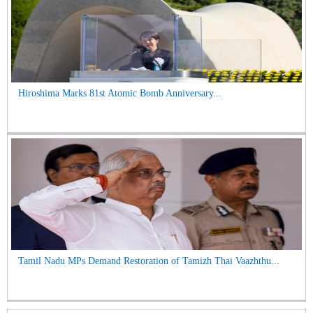
Hiroshima Marks 81st Atomic Bomb Anniversary...
Tamil Nadu MPs Demand Restoration of Tamizh Thai Vaazhthu...