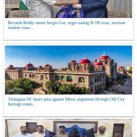
Revanth Reddy meets Sergio Gor, urges easing H-1B visas, increase
student visas...
Telangana HC hears plea against Metro alignment through Old City
heritage zones...