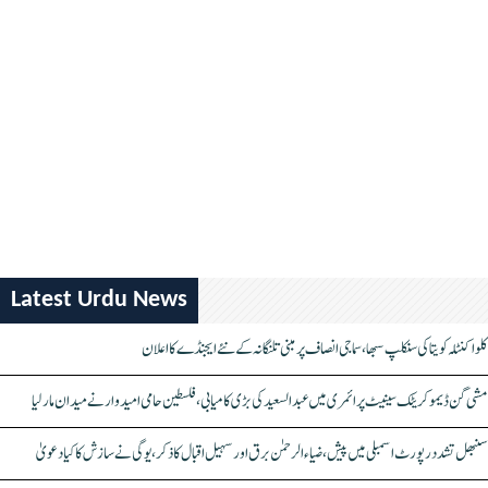
Latest Urdu News
کلواکنٹلہ کویتا کی سنکلپ سبھا، سماجی انصاف پر مبنی تلنگانہ کے نئے ایجنڈے کا اعلان
مشی گن ڈیموکریٹک سینیٹ پرائمری میں عبدالسعید کی بڑی کامیابی، فلسطین حامی امیدوار نے میدان مار لیا
سنبھل تشدد رپورٹ اسمبلی میں پیش، ضیاء الرحمٰن برق اور سہیل اقبال کا ذکر، یوگی نے سازش کا کیا دعویٰ