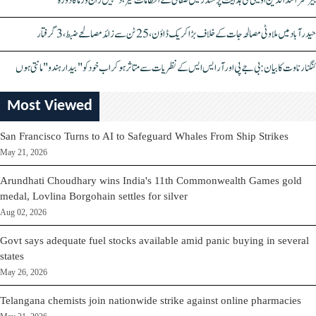
بیرسٹر اسدالدین اویسی کی ہدایت پر مندر میں صفائی کے انتظامات تیز، دیپیش راج ورما کا دورہ
حیدرآباد میں ملاوٹی مصالحہ جات کے خلاف بڑا کریک ڈاؤن، 25 ٹن سے زائد مصالحے ضبط، 3 گرفتار
کنگنا رناوت کا بیان: بی جے پی اور آر ایس ایس کے نظریات سے متاثر ہو کر اب خود کو "بیدار ہندو" مانتی ہوں
Most Viewed
San Francisco Turns to AI to Safeguard Whales From Ship Strikes
May 21, 2026
Arundhati Choudhary wins India's 11th Commonwealth Games gold
medal, Lovlina Borgohain settles for silver
Aug 02, 2026
Govt says adequate fuel stocks available amid panic buying in several
states
May 26, 2026
Telangana chemists join nationwide strike against online pharmacies