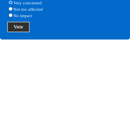
Very concerned
Not too affected
No impact