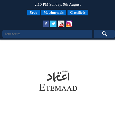
2:10 PM Sunday, 9th August
Urdu
Matrimonials
Classifieds