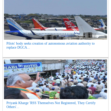
Pilots' body seeks creation of autonomous aviation authority to
replace DGCA...
Priyank Kharge 'RSS Themselves Not Registered, They Certify
Others'...