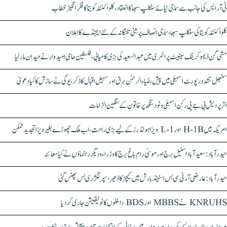
ٹی آر ایس کی جانب سے سماجی نیائے سنکلپ سبھا کا انعقاد، کلواکنٹلہ کویتا کا فکر انگیز خطاب
کلواکنٹلہ کویتا کی سنکلپ سبھا، سماجی انصاف پر مبنی تلنگانہ کے نئے ایجنڈے کا اعلان
مشی گن ڈیموکریٹک سینیٹ پرائمری میں عبدالسعید کی بڑی کامیابی، فلسطین حامی امیدوار نے میدان مار لیا
سنبھل تشدد رپورٹ اسمبلی میں پیش، ضیاء الرحمٰن برق اور سہیل اقبال کا ذکر، یوگی نے سازش کا کیا دعویٰ
اتر پردیش بی جے پی رکن اسمبلی ونود سنگھ پر خاتون کے سنگین الزامات
امریکہ میں H-1B اور L-1 ویزا ہولڈرز کے لیے بڑی راحت، اب ملک چھوڑے بغیر ویزا تجدید ممکن
حیدرآباد: سعیدآباد اسٹیل برج اور موسیٰ رام باغ برج کا وزراء و دیگر رہنماؤں نے کیا معائنہ
حیدرآباد: عارضی آر ٹی سی بس اسٹینڈ بارش میں کیچڑ کا ڈھیر، سپر لگژری بس پھنس گئی
KNRUHS نے MBBS اور BDS داخلوں کا نوٹیفکیشن جاری کر دیا