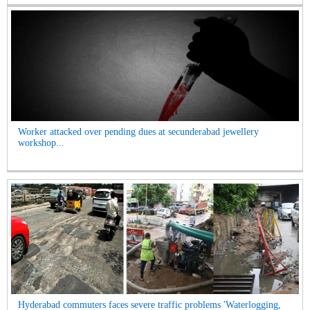
Worker attacked over pending dues at secunderabad jewellery
workshop...
Hyderabad commuters faces severe traffic problems 'Waterlogging,