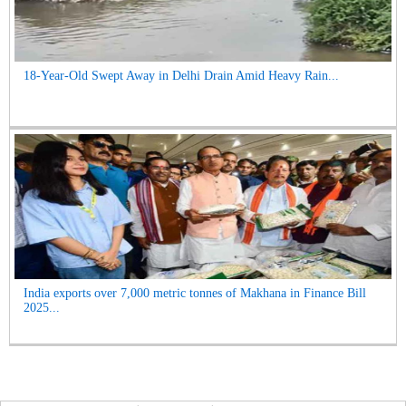
18-Year-Old Swept Away in Delhi Drain Amid Heavy Rain...
India exports over 7,000 metric tonnes of Makhana in Finance Bill
2025...