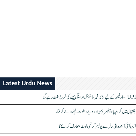
Latest Urdu News
UPI صارفین کے لیے بڑی خبر، ڈیجیٹل ادائیگی پہلے کی طرح مفت رہے گی
جگتیال میں گرام پالنا آفیسر 5 ہزار روپے رشوت لیتے ہوئے گرفتار
آر بی آئی آئندہ مالی سال سے پولیمر کرنسی نوٹ متعارف کرائے گا