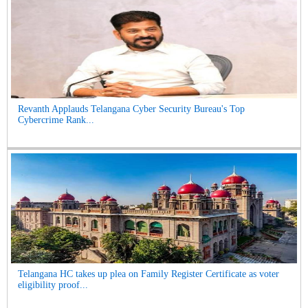
Revanth Applauds Telangana Cyber Security Bureau's Top
Cybercrime Rank...
Telangana HC takes up plea on Family Register Certificate as voter
eligibility proof...