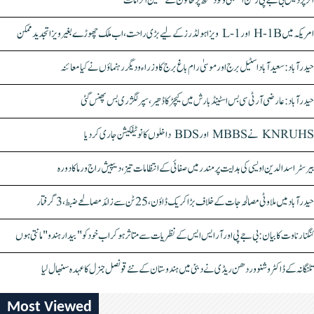
اتر پردیش بی جے پی رکن اسمبلی ونود سنگھ پر خاتون کے سنگین الزامات
امریکہ میں H-1B اور L-1 ویزا ہولڈرز کے لیے بڑی راحت، اب ملک چھوڑے بغیر ویزا تجدید ممکن
حیدرآباد: سعیدآباد اسٹیل برج اور موسیٰ رام باغ برج کا وزراء و دیگر رہنماؤں نے کیا معائنہ
حیدرآباد: عارضی آر ٹی سی بس اسٹینڈ بارش میں کیچڑ کا ڈھیر، سپر لگژری بس پھنس گئی
KNRUHS نے MBBS اور BDS داخلوں کا نوٹیفکیشن جاری کر دیا
بیرسٹر اسدالدین اویسی کی ہدایت پر مندر میں صفائی کے انتظامات تیز، دیپیش راج ورما کا دورہ
حیدرآباد میں ملاوٹی مصالحہ جات کے خلاف بڑا کریک ڈاؤن، 25 ٹن سے زائد مصالحے ضبط، 3 گرفتار
کنگنا رناوت کا بیان: بی جے پی اور آر ایس ایس کے نظریات سے متاثر ہو کر اب خود کو "بیدار ہندو" مانتی ہوں
تلنگانہ کے ڈاکٹر وشنو وردھن ریڈی نے دبئی میں ہندوستان کے نئے قونصل جنرل کا عہدہ سنبھال لیا
Most Viewed