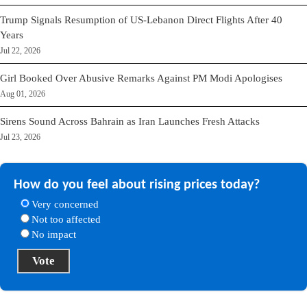
Trump Signals Resumption of US-Lebanon Direct Flights After 40
Years
Jul 22, 2026
Girl Booked Over Abusive Remarks Against PM Modi Apologises
Aug 01, 2026
Sirens Sound Across Bahrain as Iran Launches Fresh Attacks
Jul 23, 2026
How do you feel about rising prices today?
Very concerned
Not too affected
No impact