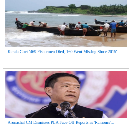
Kerala Govt '469 Fishermen Died, 160 Went Missing Since 2015'...
Arunachal CM Dismisses PLA Face-Off Reports as 'Rumours'...