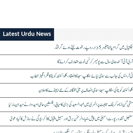
Latest Urdu News
جگتیال میں گرام پالنا آفیسر 5 ہزار روپے رشوت لیتے ہوئے گرفتار
آر بی آئی آئندہ مالی سال سے پولیمر کرنسی نوٹ متعارف کرائے گا
ٹی آر ایس کی جانب سے سماجی نیائے سنکلپ سبھا کا انعقاد، کلواکنٹلہ کویتا کا فکر انگیز خطاب
کلواکنٹلہ کویتا کی سنکلپ سبھا، سماجی انصاف پر مبنی تلنگانہ کے نئے ایجنڈے کا اعلان
مشی گن ڈیموکریٹک سینیٹ پرائمری میں عبدالسعید کی بڑی کامیابی، فلسطین حامی امیدوار نے میدان مار لیا
سنبھل تشدد رپورٹ اسمبلی میں پیش، ضیاء الرحمٰن برق اور سہیل اقبال کا ذکر، یوگی نے سازش کا کیا دعویٰ