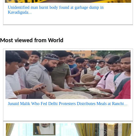
Unidentified man burnt body found at garbage dump in
Kavadiguda...
Most viewed from
World
Junaid Malik Who Fed Delhi Protesters Distributes Meals at Ranchi...