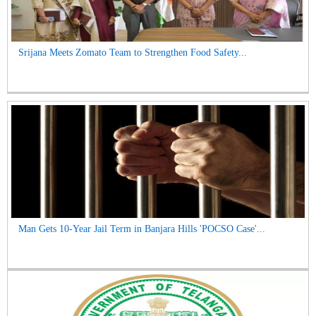
Srijana Meets Zomato Team to Strengthen Food Safety...
Man Gets 10-Year Jail Term in Banjara Hills 'POCSO Case'...