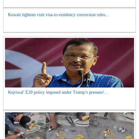
Kuwait tightens visit visa-to-residency conversion rules...
Kejriwal' E20 policy imposed under Trump’s pressure'...