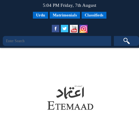
5:04 PM Friday, 7th August
Urdu
Matrimonials
Classifieds