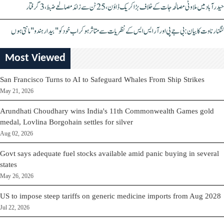
حیدرآباد میں ملاوٹی مصالحہ جات کے خلاف بڑا کریک ڈاؤن، 25 ٹن سے زائد مصالحے ضبط، 3 گرفتار
کنگنا رناوت کا بیان: بی جے پی اور آر ایس ایس کے نظریات سے متاثر ہو کر اب خود کو "بیدار ہندو" مانتی ہوں
Most Viewed
San Francisco Turns to AI to Safeguard Whales From Ship Strikes
May 21, 2026
Arundhati Choudhary wins India's 11th Commonwealth Games gold
medal, Lovlina Borgohain settles for silver
Aug 02, 2026
Govt says adequate fuel stocks available amid panic buying in several
states
May 26, 2026
US to impose steep tariffs on generic medicine imports from Aug 2028
Jul 22, 2026