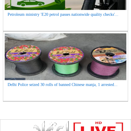
Petroleum ministry 'E20 petrol passes nationwide quality checks'...
Delhi Police seized 30 rolls of banned Chinese manja, 1 arrested...