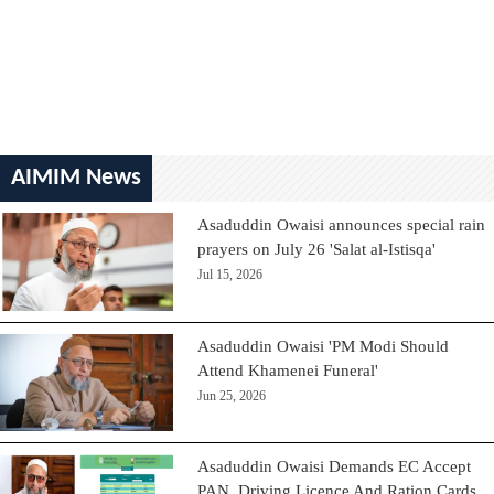
AIMIM News
Asaduddin Owaisi announces special rain
prayers on July 26 'Salat al-Istisqa'
Jul 15, 2026
Asaduddin Owaisi 'PM Modi Should
Attend Khamenei Funeral'
Jun 25, 2026
Asaduddin Owaisi Demands EC Accept
PAN, Driving Licence And Ration Cards