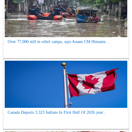
Over 77,000 still in relief camps, says Assam CM Himanta ...
Canada Deports 3,323 Indians In First Half Of 2026 year...