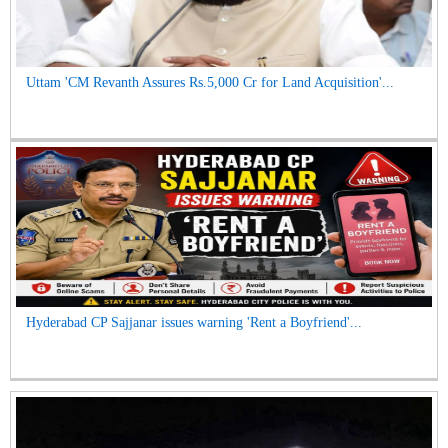
Uttam 'CM Revanth Assures Rs.5,000 Cr for Land Acquisition'...
Hyderabad CP Sajjanar issues warning 'Rent a Boyfriend'...