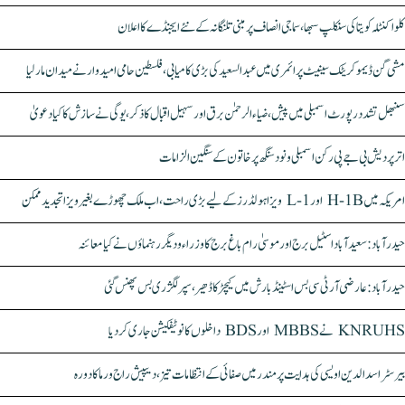
کلواکنٹلہ کویتا کی سنکلپ سبھا، سماجی انصاف پر مبنی تلنگانہ کے نئے ایجنڈے کا اعلان
مشی گن ڈیموکریٹک سینیٹ پرائمری میں عبدالسعید کی بڑی کامیابی، فلسطین حامی امیدوار نے میدان مار لیا
سنبھل تشدد رپورٹ اسمبلی میں پیش، ضیاء الرحمٰن برق اور سہیل اقبال کا ذکر، یوگی نے سازش کا کیا دعویٰ
اتر پردیش بی جے پی رکن اسمبلی ونود سنگھ پر خاتون کے سنگین الزامات
امریکہ میں H-1B اور L-1 ویزا ہولڈرز کے لیے بڑی راحت، اب ملک چھوڑے بغیر ویزا تجدید ممکن
حیدرآباد: سعیدآباد اسٹیل برج اور موسیٰ رام باغ برج کا وزراء و دیگر رہنماؤں نے کیا معائنہ
حیدرآباد: عارضی آر ٹی سی بس اسٹینڈ بارش میں کیچڑ کا ڈھیر، سپر لگژری بس پھنس گئی
KNRUHS نے MBBS اور BDS داخلوں کا نوٹیفکیشن جاری کر دیا
بیرسٹر اسدالدین اویسی کی ہدایت پر مندر میں صفائی کے انتظامات تیز، دیپیش راج ورما کا دورہ