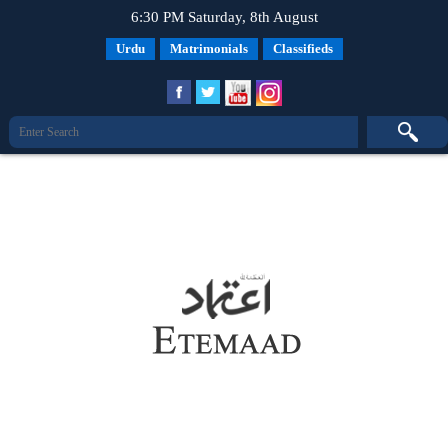
6:30 PM Saturday, 8th August
Urdu
Matrimonials
Classifieds