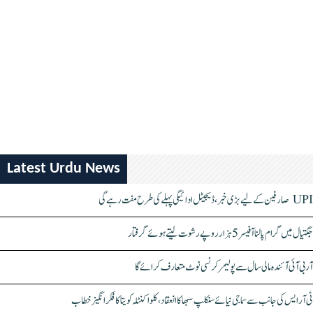
Latest Urdu News
UPI صارفین کے لیے بڑی خبر، ڈیجیٹل ادائیگی پہلے کی طرح مفت رہے گی
جگتیال میں گرام پالنا آفیسر 5 ہزار روپے رشوت لیتے ہوئے گرفتار
آر بی آئی آئندہ مالی سال سے پولیمر کرنسی نوٹ متعارف کرائے گا
ٹی آر ایس کی جانب سے سماجی نیائے سنکلپ سبھا کا انعقاد، کلواکنٹلہ کویتا کا فکر انگیز خطاب