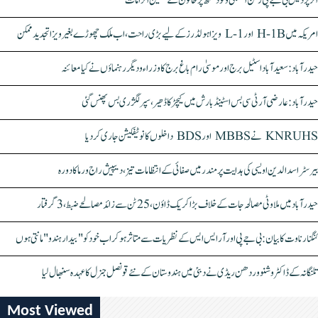
اتر پردیش بی جے پی رکن اسمبلی ونود سنگھ پر خاتون کے سنگین الزامات
امریکہ میں H-1B اور L-1 ویزا ہولڈرز کے لیے بڑی راحت، اب ملک چھوڑے بغیر ویزا تجدید ممکن
حیدرآباد: سعیدآباد اسٹیل برج اور موسیٰ رام باغ برج کا وزراء و دیگر رہنماؤں نے کیا معائنہ
حیدرآباد: عارضی آر ٹی سی بس اسٹینڈ بارش میں کیچڑ کا ڈھیر، سپر لگژری بس پھنس گئی
KNRUHS نے MBBS اور BDS داخلوں کا نوٹیفکیشن جاری کر دیا
بیرسٹر اسدالدین اویسی کی ہدایت پر مندر میں صفائی کے انتظامات تیز، دیپیش راج ورما کا دورہ
حیدرآباد میں ملاوٹی مصالحہ جات کے خلاف بڑا کریک ڈاؤن، 25 ٹن سے زائد مصالحے ضبط، 3 گرفتار
کنگنا رناوت کا بیان: بی جے پی اور آر ایس ایس کے نظریات سے متاثر ہو کر اب خود کو "بیدار ہندو" مانتی ہوں
تلنگانہ کے ڈاکٹر وشنو وردھن ریڈی نے دبئی میں ہندوستان کے نئے قونصل جنرل کا عہدہ سنبھال لیا
Most Viewed