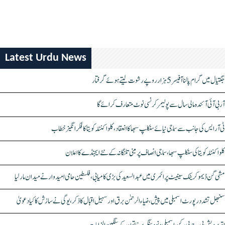
Latest Urdu News
جگتیال میں گرام پالنا آفیسر 5 ہزار روپے رشوت لیتے ہوئے گرفتار
آر بی آئی آئندہ مالی سال سے پولیمر کرنسی نوٹ متعارف کرائے گا
ٹی آر ایس کی جانب سے سماجی نیائے سنکلپ سبھا کا انعقاد، کلواکنٹلہ کویتا کا فکر انگیز خطاب
کلواکنٹلہ کویتا کی سنکلپ سبھا، سماجی انصاف پر مبنی تلنگانہ کے نئے ایجنڈے کا اعلان
مشی گن ڈیموکریٹک سینیٹ پرائمری میں عبدالسعید کی بڑی کامیابی، فلسطین حامی امیدوار نے میدان مار لیا
سنبھل تشدد رپورٹ اسمبلی میں پیش، ضیاء الرحمٰن برق اور سہیل اقبال کا ذکر، یوگی نے سازش کا کیا دعویٰ