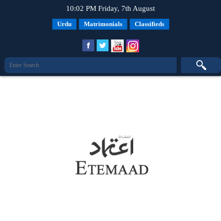
10:02 PM Friday, 7th August
Urdu
Matrimonials
Classifieds