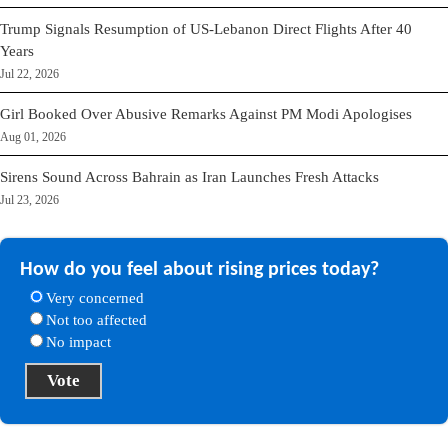
Trump Signals Resumption of US-Lebanon Direct Flights After 40
Years
Jul 22, 2026
Girl Booked Over Abusive Remarks Against PM Modi Apologises
Aug 01, 2026
Sirens Sound Across Bahrain as Iran Launches Fresh Attacks
Jul 23, 2026
How do you feel about rising prices today?
Very concerned
Not too affected
No impact