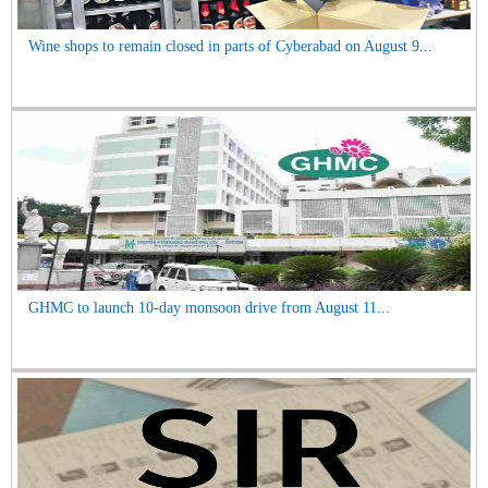
Wine shops to remain closed in parts of Cyberabad on August 9...
GHMC to launch 10-day monsoon drive from August 11...