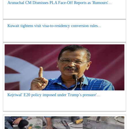
Arunachal CM Dismisses PLA Face-Off Reports as 'Rumours'...
Kuwait tightens visit visa-to-residency conversion rules...
Kejriwal' E20 policy imposed under Trump’s pressure'...