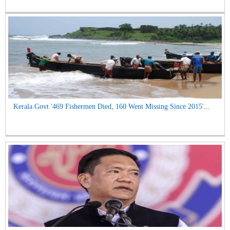
Kerala Govt '469 Fishermen Died, 160 Went Missing Since 2015'...