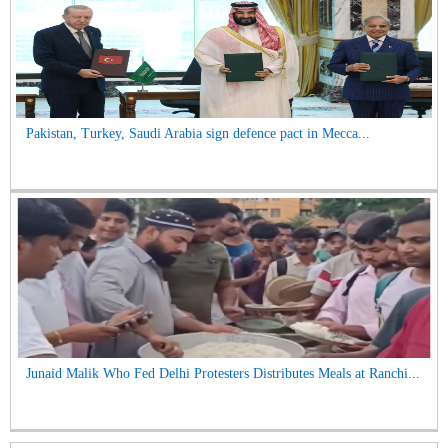
Pakistan, Turkey, Saudi Arabia sign defence pact in Mecca...
Junaid Malik Who Fed Delhi Protesters Distributes Meals at Ranchi...