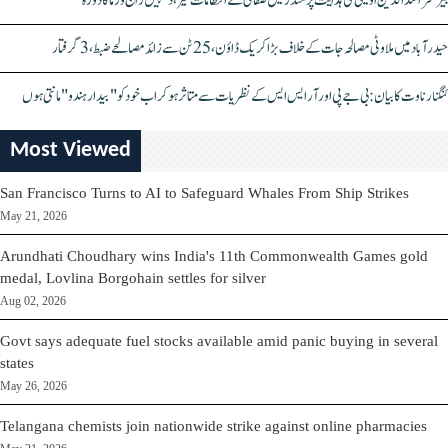
بیرسٹر اسدالدین اویسی کی ہدایت پر مندر میں صفائی کے انتظامات تیز، دیپیش راج ورما کا دورہ
حیدرآباد میں ملاوٹی مصالحہ جات کے خلاف بڑا کریک ڈاؤن، 25 ٹن سے زائد مصالحے ضبط، 3 گرفتار
کنگنا رناوت کا بیان: بی جے پی اور آر ایس ایس کے نظریات سے متاثر ہو کر اب خود کو "بیدار ہندو" مانتی ہوں
Most Viewed
San Francisco Turns to AI to Safeguard Whales From Ship Strikes
May 21, 2026
Arundhati Choudhary wins India's 11th Commonwealth Games gold
medal, Lovlina Borgohain settles for silver
Aug 02, 2026
Govt says adequate fuel stocks available amid panic buying in several
states
May 26, 2026
Telangana chemists join nationwide strike against online pharmacies