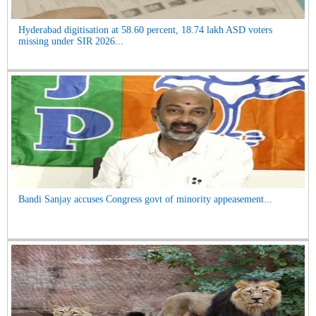
Hyderabad digitisation at 58.60 percent, 18.74 lakh ASD voters
missing under SIR 2026...
Bandi Sanjay accuses Congress govt of minority appeasement...