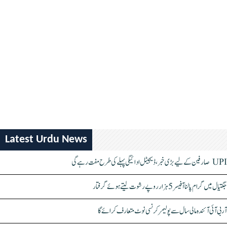
Latest Urdu News
UPI صارفین کے لیے بڑی خبر، ڈیجیٹل ادائیگی پہلے کی طرح مفت رہے گی
جگتیال میں گرام پالنا آفیسر 5 ہزار روپے رشوت لیتے ہوئے گرفتار
آر بی آئی آئندہ مالی سال سے پولیمر کرنسی نوٹ متعارف کرائے گا