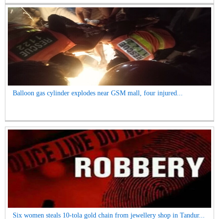
Balloon gas cylinder explodes near GSM mall, four injured...
Six women steals 10-tola gold chain from jewellery shop in Tandur...