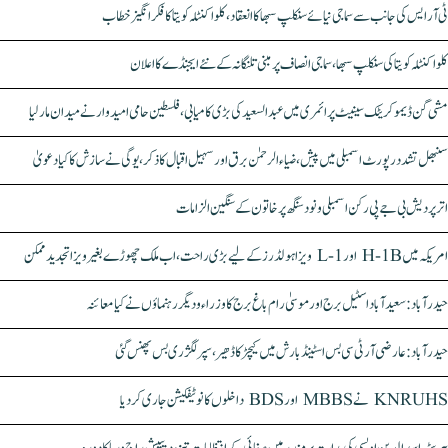
ٹی آر ایس کی جانب سے سماجی نیائے سنکلپ سبھا کا انعقاد، کلواکنٹلہ کویتا کا فکر انگیز خطاب
کلواکنٹلہ کویتا کی سنکلپ سبھا، سماجی انصاف پر مبنی تلنگانہ کے نئے ایجنڈے کا اعلان
مشی گن ڈیموکریٹک سینیٹ پرائمری میں عبدالسعید کی بڑی کامیابی، فلسطین حامی امیدوار نے میدان مار لیا
سنبھل تشدد رپورٹ اسمبلی میں پیش، ضیاء الرحمٰن برق اور سہیل اقبال کا ذکر، یوگی نے سازش کا کیا دعویٰ
اتر پردیش بی جے پی رکن اسمبلی ونود سنگھ پر خاتون کے سنگین الزامات
امریکہ میں H-1B اور L-1 ویزا ہولڈرز کے لیے بڑی راحت، اب ملک چھوڑے بغیر ویزا تجدید ممکن
حیدرآباد: سعیدآباد اسٹیل برج اور موسیٰ رام باغ برج کا وزراء و دیگر رہنماؤں نے کیا معائنہ
حیدرآباد: عارضی آر ٹی سی بس اسٹینڈ بارش میں کیچڑ کا ڈھیر، سپر لگژری بس پھنس گئی
KNRUHS نے MBBS اور BDS داخلوں کا نوٹیفکیشن جاری کر دیا