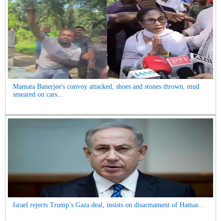
Mamata Banerjee's convoy attacked, shoes and stones thrown, mud
smeared on cars...
Israel rejects Trump’s Gaza deal, insists on disarmament of Hamas...