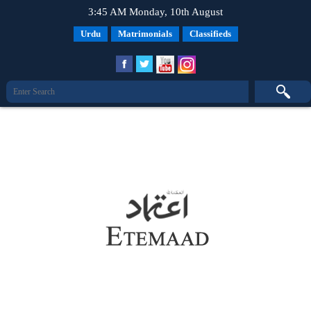
3:45 AM Monday, 10th August
Urdu
Matrimonials
Classifieds