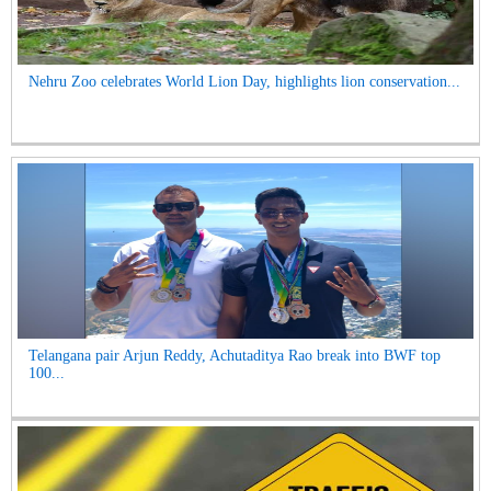
Nehru Zoo celebrates World Lion Day, highlights lion conservation...
Telangana pair Arjun Reddy, Achutaditya Rao break into BWF top
100...