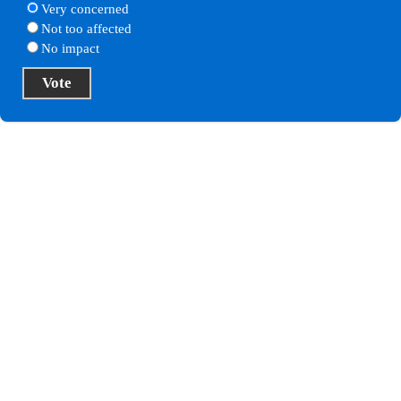
Very concerned
Not too affected
No impact