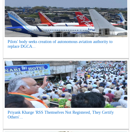
Pilots' body seeks creation of autonomous aviation authority to
replace DGCA...
Priyank Kharge 'RSS Themselves Not Registered, They Certify
Others'...