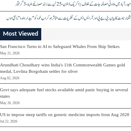
حیدرآباد میں ملاوٹی مصالحہ جات کے خلاف بڑا کریک ڈاؤن، 25 ٹن سے زائد مصالحے ضبط، 3 گرفتار
کنگنا رناوت کا بیان: بی جے پی اور آر ایس ایس کے نظریات سے متاثر ہو کر اب خود کو "بیدار ہندو" مانتی ہوں
Most Viewed
San Francisco Turns to AI to Safeguard Whales From Ship Strikes
May 21, 2026
Arundhati Choudhary wins India's 11th Commonwealth Games gold
medal, Lovlina Borgohain settles for silver
Aug 02, 2026
Govt says adequate fuel stocks available amid panic buying in several
states
May 26, 2026
US to impose steep tariffs on generic medicine imports from Aug 2028
Jul 22, 2026