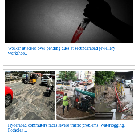
Worker attacked over pending dues at secunderabad jewellery
workshop...
Hyderabad commuters faces severe traffic problems 'Waterlogging,
Potholes'...