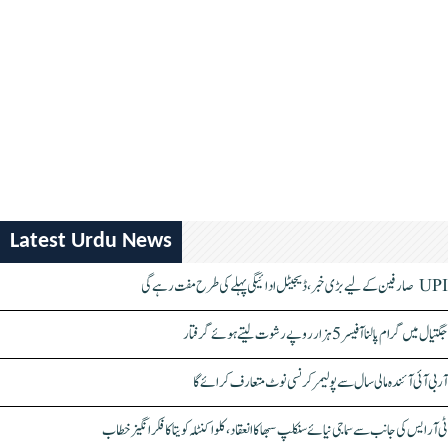
Latest Urdu News
UPI صارفین کے لیے بڑی خبر، ڈیجیٹل ادائیگی پہلے کی طرح مفت رہے گی
جگتیال میں گرام پالنا آفیسر 5 ہزار روپے رشوت لیتے ہوئے گرفتار
آر بی آئی آئندہ مالی سال سے پولیمر کرنسی نوٹ متعارف کرائے گا
ٹی آر ایس کی جانب سے سماجی نیائے سنکلپ سبھا کا انعقاد، کلواکنٹلہ کویتا کا فکر انگیز خطاب