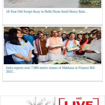
18-Year-Old Swept Away in Delhi Drain Amid Heavy Rain...
India exports over 7,000 metric tonnes of Makhana in Finance Bill
2025...