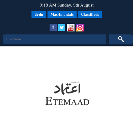
9:18 AM Sunday, 9th August
Urdu
Matrimonials
Classifieds