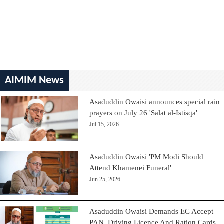
AIMIM News
Asaduddin Owaisi announces special rain
prayers on July 26 'Salat al-Istisqa'
Jul 15, 2026
Asaduddin Owaisi 'PM Modi Should
Attend Khamenei Funeral'
Jun 25, 2026
Asaduddin Owaisi Demands EC Accept
PAN, Driving Licence And Ration Cards