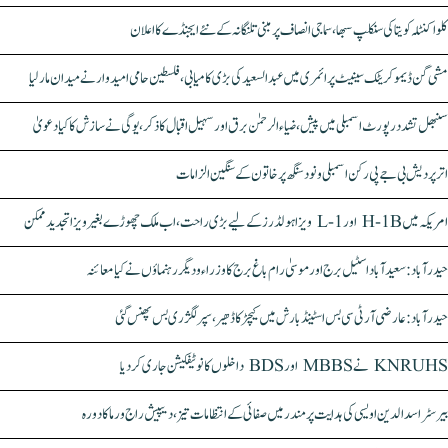
کلواکنٹلہ کویتا کی سنکلپ سبھا، سماجی انصاف پر مبنی تلنگانہ کے نئے ایجنڈے کا اعلان
مشی گن ڈیموکریٹک سینیٹ پرائمری میں عبدالسعید کی بڑی کامیابی، فلسطین حامی امیدوار نے میدان مار لیا
سنبھل تشدد رپورٹ اسمبلی میں پیش، ضیاء الرحمٰن برق اور سہیل اقبال کا ذکر، یوگی نے سازش کا کیا دعویٰ
اتر پردیش بی جے پی رکن اسمبلی ونود سنگھ پر خاتون کے سنگین الزامات
امریکہ میں H-1B اور L-1 ویزا ہولڈرز کے لیے بڑی راحت، اب ملک چھوڑے بغیر ویزا تجدید ممکن
حیدرآباد: سعیدآباد اسٹیل برج اور موسیٰ رام باغ برج کا وزراء و دیگر رہنماؤں نے کیا معائنہ
حیدرآباد: عارضی آر ٹی سی بس اسٹینڈ بارش میں کیچڑ کا ڈھیر، سپر لگژری بس پھنس گئی
KNRUHS نے MBBS اور BDS داخلوں کا نوٹیفکیشن جاری کر دیا
بیرسٹر اسدالدین اویسی کی ہدایت پر مندر میں صفائی کے انتظامات تیز، دیپیش راج ورما کا دورہ