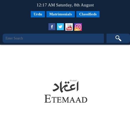
12:17 AM Saturday, 8th August
Urdu
Matrimonials
Classifieds