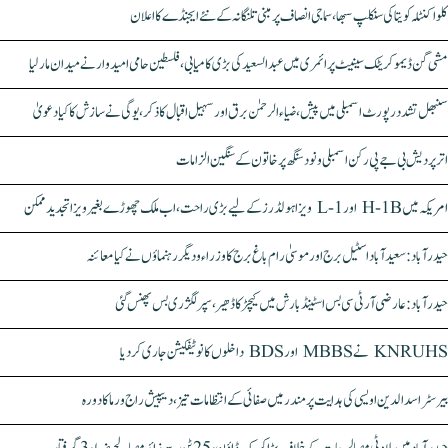
کلواکنٹلہ کویتا کی سنکلپ سبھا، سماجی انصاف پر مبنی تلنگانہ کے نئے ایجنڈے کا اعلان
مشی گن ڈیموکریٹک سینیٹ پرائمری میں عبدالسعید کی بڑی کامیابی، فلسطین حامی امیدوار نے میدان مار لیا
سنبھل تشدد رپورٹ اسمبلی میں پیش، ضیاء الرحمٰن برق اور سہیل اقبال کا ذکر، یوگی نے سازش کا کیا دعویٰ
اتر پردیش بی جے پی رکن اسمبلی ونود سنگھ پر خاتون کے سنگین الزامات
امریکہ میں H-1B اور L-1 ویزا ہولڈرز کے لیے بڑی راحت، اب ملک چھوڑے بغیر ویزا تجدید ممکن
حیدرآباد: سعیدآباد اسٹیل برج اور موسیٰ رام باغ برج کا وزراء و دیگر رہنماؤں نے کیا معائنہ
حیدرآباد: عارضی آر ٹی سی بس اسٹینڈ بارش میں کیچڑ کا ڈھیر، سپر لگژری بس پھنس گئی
KNRUHS نے MBBS اور BDS داخلوں کا نوٹیفکیشن جاری کر دیا
بیرسٹر اسدالدین اویسی کی ہدایت پر مندر میں صفائی کے انتظامات تیز، دیپیش راج ورما کا دورہ