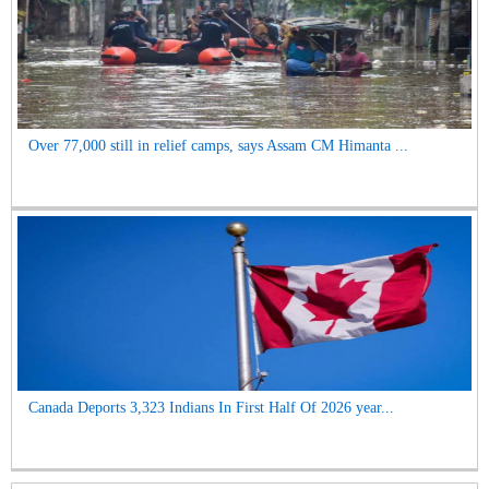
Over 77,000 still in relief camps, says Assam CM Himanta ...
Canada Deports 3,323 Indians In First Half Of 2026 year...