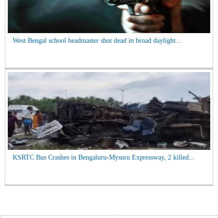
West Bengal school headmaster shot dead in broad daylight...
KSRTC Bus Crashes in Bengaluru-Mysuru Expressway, 2 killed...