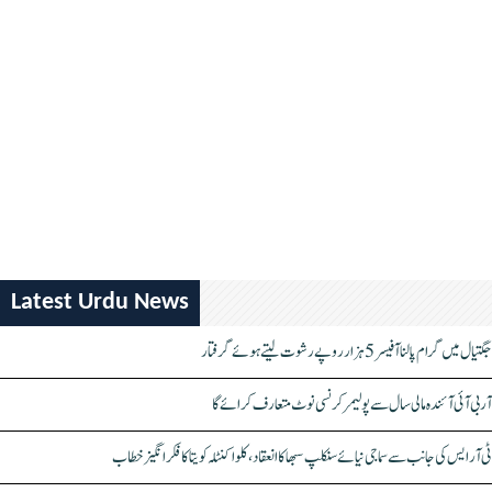
Latest Urdu News
جگتیال میں گرام پالنا آفیسر 5 ہزار روپے رشوت لیتے ہوئے گرفتار
آر بی آئی آئندہ مالی سال سے پولیمر کرنسی نوٹ متعارف کرائے گا
ٹی آر ایس کی جانب سے سماجی نیائے سنکلپ سبھا کا انعقاد، کلواکنٹلہ کویتا کا فکر انگیز خطاب