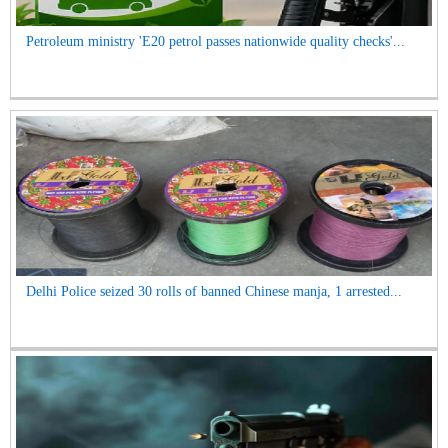
Petroleum ministry 'E20 petrol passes nationwide quality checks'...
Delhi Police seized 30 rolls of banned Chinese manja, 1 arrested...