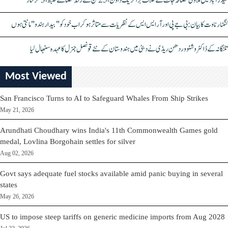
حیدرآباد میں ملاوٹی مصالحہ جات کے خلاف بڑا کریک ڈاؤن، 25 ٹن سے زائد مصالحے ضبط، 3 گرفتار
کنگنا رناوت کا بیان: بی جے پی اور آر ایس ایس کے نظریات سے متاثر ہو کر اب خود کو "بیدار ہندو" مانتی ہوں
تلنگانہ کے ڈاکٹر وشنو وردھن ریڈی نے دبئی میں ہندوستان کے نئے قونصل جنرل کا عہدہ سنبھال لیا
Most Viewed
San Francisco Turns to AI to Safeguard Whales From Ship Strikes
May 21, 2026
Arundhati Choudhary wins India's 11th Commonwealth Games gold
medal, Lovlina Borgohain settles for silver
Aug 02, 2026
Govt says adequate fuel stocks available amid panic buying in several
states
May 26, 2026
US to impose steep tariffs on generic medicine imports from Aug 2028