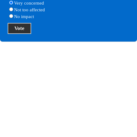
Very concerned
Not too affected
No impact