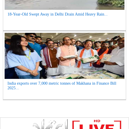
18-Year-Old Swept Away in Delhi Drain Amid Heavy Rain...
India exports over 7,000 metric tonnes of Makhana in Finance Bill
2025...