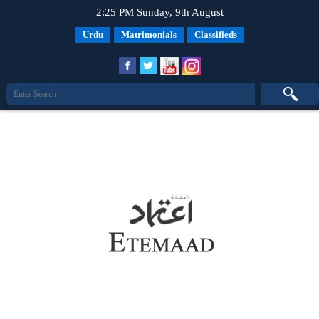
2:25 PM Sunday, 9th August
Urdu
Matrimonials
Classifieds