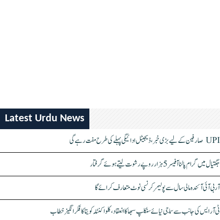
Latest Urdu News
UPI صارفین کے لیے بڑی خبر، ڈیجیٹل ادائیگی پہلے کی طرح مفت رہے گی
جگتیال میں گرام پالنا آفیسر 5 ہزار روپے رشوت لیتے ہوئے گرفتار
آر بی آئی آئندہ مالی سال سے پولیمر کرنسی نوٹ متعارف کرائے گا
ٹی آر ایس کی جانب سے سماجی نیائے سنکلپ سبھا کا انعقاد، کلواکنٹلہ کویتا کا فکر انگیز خطاب