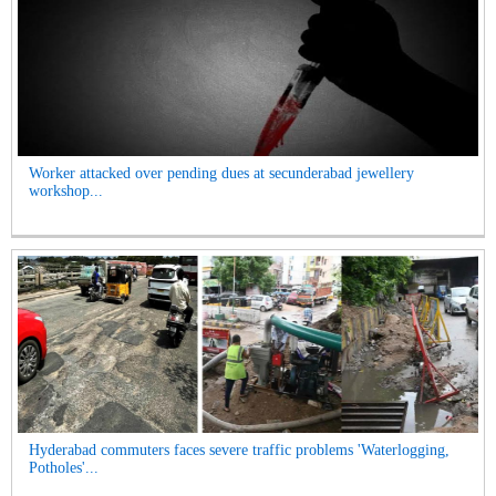
Worker attacked over pending dues at secunderabad jewellery
workshop...
Hyderabad commuters faces severe traffic problems 'Waterlogging,
Potholes'...