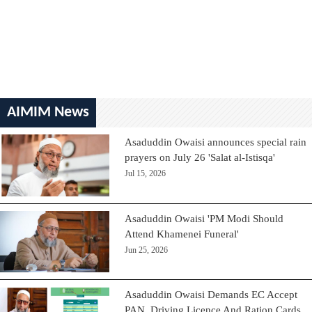
AIMIM News
Asaduddin Owaisi announces special rain
prayers on July 26 'Salat al-Istisqa'
Jul 15, 2026
Asaduddin Owaisi 'PM Modi Should
Attend Khamenei Funeral'
Jun 25, 2026
Asaduddin Owaisi Demands EC Accept
PAN, Driving Licence And Ration Cards