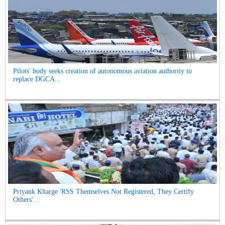
Pilots' body seeks creation of autonomous aviation authority to
replace DGCA...
Priyank Kharge 'RSS Themselves Not Registered, They Certify
Others'...