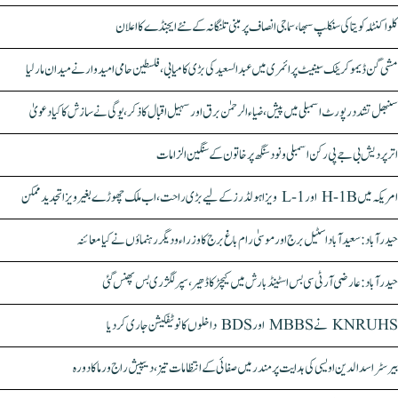
کلواکنٹلہ کویتا کی سنکلپ سبھا، سماجی انصاف پر مبنی تلنگانہ کے نئے ایجنڈے کا اعلان
مشی گن ڈیموکریٹک سینیٹ پرائمری میں عبدالسعید کی بڑی کامیابی، فلسطین حامی امیدوار نے میدان مار لیا
سنبھل تشدد رپورٹ اسمبلی میں پیش، ضیاء الرحمٰن برق اور سہیل اقبال کا ذکر، یوگی نے سازش کا کیا دعویٰ
اتر پردیش بی جے پی رکن اسمبلی ونود سنگھ پر خاتون کے سنگین الزامات
امریکہ میں H-1B اور L-1 ویزا ہولڈرز کے لیے بڑی راحت، اب ملک چھوڑے بغیر ویزا تجدید ممکن
حیدرآباد: سعیدآباد اسٹیل برج اور موسیٰ رام باغ برج کا وزراء و دیگر رہنماؤں نے کیا معائنہ
حیدرآباد: عارضی آر ٹی سی بس اسٹینڈ بارش میں کیچڑ کا ڈھیر، سپر لگژری بس پھنس گئی
KNRUHS نے MBBS اور BDS داخلوں کا نوٹیفکیشن جاری کر دیا
بیرسٹر اسدالدین اویسی کی ہدایت پر مندر میں صفائی کے انتظامات تیز، دیپیش راج ورما کا دورہ