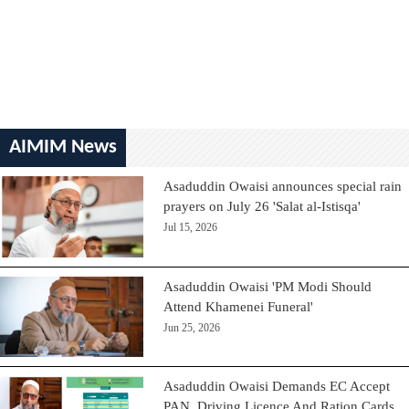
AIMIM News
Asaduddin Owaisi announces special rain
prayers on July 26 'Salat al-Istisqa'
Jul 15, 2026
Asaduddin Owaisi 'PM Modi Should
Attend Khamenei Funeral'
Jun 25, 2026
Asaduddin Owaisi Demands EC Accept
PAN, Driving Licence And Ration Cards