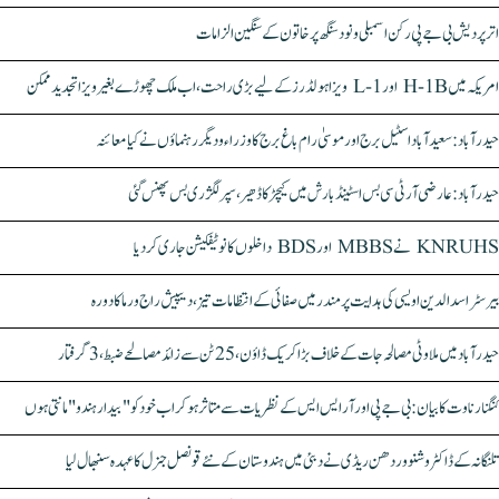
اتر پردیش بی جے پی رکن اسمبلی ونود سنگھ پر خاتون کے سنگین الزامات
امریکہ میں H-1B اور L-1 ویزا ہولڈرز کے لیے بڑی راحت، اب ملک چھوڑے بغیر ویزا تجدید ممکن
حیدرآباد: سعیدآباد اسٹیل برج اور موسیٰ رام باغ برج کا وزراء و دیگر رہنماؤں نے کیا معائنہ
حیدرآباد: عارضی آر ٹی سی بس اسٹینڈ بارش میں کیچڑ کا ڈھیر، سپر لگژری بس پھنس گئی
KNRUHS نے MBBS اور BDS داخلوں کا نوٹیفکیشن جاری کر دیا
بیرسٹر اسدالدین اویسی کی ہدایت پر مندر میں صفائی کے انتظامات تیز، دیپیش راج ورما کا دورہ
حیدرآباد میں ملاوٹی مصالحہ جات کے خلاف بڑا کریک ڈاؤن، 25 ٹن سے زائد مصالحے ضبط، 3 گرفتار
کنگنا رناوت کا بیان: بی جے پی اور آر ایس ایس کے نظریات سے متاثر ہو کر اب خود کو "بیدار ہندو" مانتی ہوں
تلنگانہ کے ڈاکٹر وشنو وردھن ریڈی نے دبئی میں ہندوستان کے نئے قونصل جنرل کا عہدہ سنبھال لیا