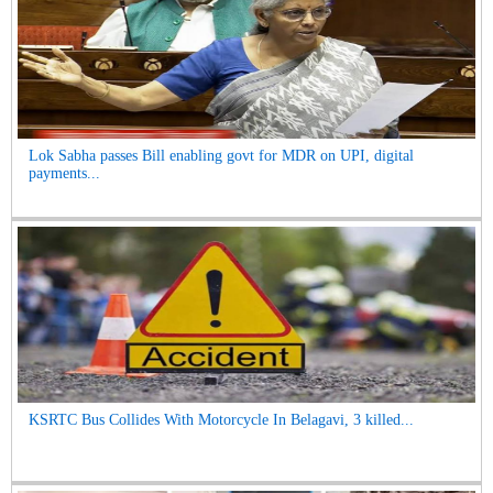
Lok Sabha passes Bill enabling govt for MDR on UPI, digital
payments...
KSRTC Bus Collides With Motorcycle In Belagavi, 3 killed...