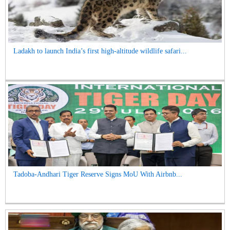
Ladakh to launch India’s first high-altitude wildlife safari...
Tadoba-Andhari Tiger Reserve Signs MoU With Airbnb...