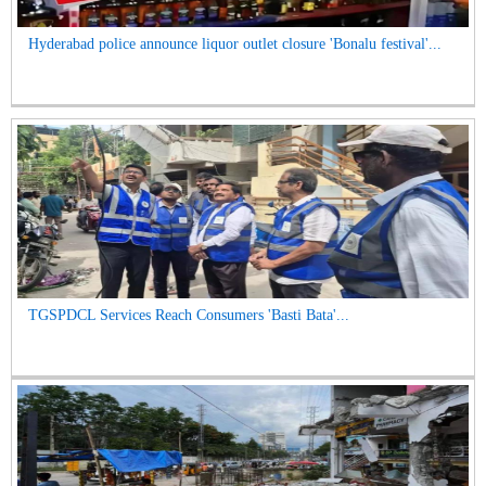
Hyderabad police announce liquor outlet closure 'Bonalu festival'...
TGSPDCL Services Reach Consumers 'Basti Bata'...