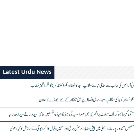
Latest Urdu News
ٹی آر ایس کی جانب سے سماجی نیائے سنکلپ سبھا کا انعقاد، کلواکنٹلہ کویتا کا فکر انگیز خطاب
کلواکنٹلہ کویتا کی سنکلپ سبھا، سماجی انصاف پر مبنی تلنگانہ کے نئے ایجنڈے کا اعلان
مشی گن ڈیموکریٹک سینیٹ پرائمری میں عبدالسعید کی بڑی کامیابی، فلسطین حامی امیدوار نے میدان مار لیا
سنبھل تشدد رپورٹ اسمبلی میں پیش، ضیاء الرحمٰن برق اور سہیل اقبال کا ذکر، یوگی نے سازش کا کیا دعویٰ