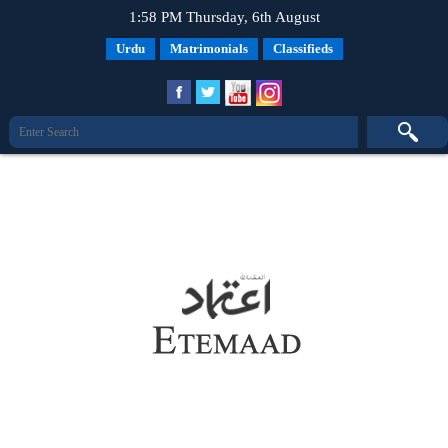
1:58 PM Thursday, 6th August
Urdu
Matrimonials
Classifieds