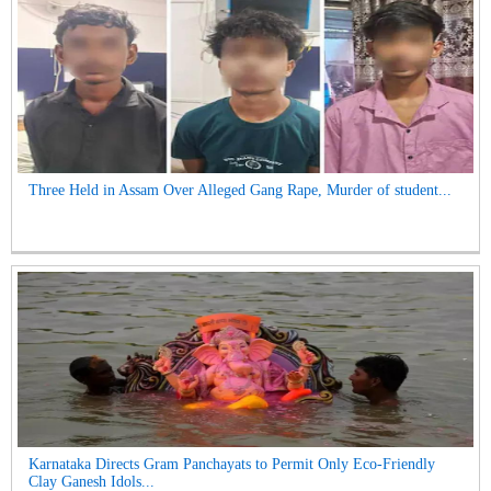
Three Held in Assam Over Alleged Gang Rape, Murder of student...
Karnataka Directs Gram Panchayats to Permit Only Eco-Friendly
Clay Ganesh Idols...