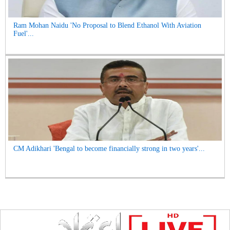
Ram Mohan Naidu 'No Proposal to Blend Ethanol With Aviation
Fuel'...
CM Adikhari 'Bengal to become financially strong in two years'...