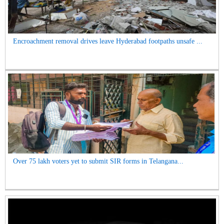
Encroachment removal drives leave Hyderabad footpaths unsafe ...
Over 75 lakh voters yet to submit SIR forms in Telangana...