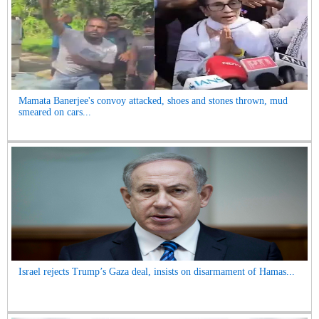
Mamata Banerjee's convoy attacked, shoes and stones thrown, mud
smeared on cars...
Israel rejects Trump’s Gaza deal, insists on disarmament of Hamas...