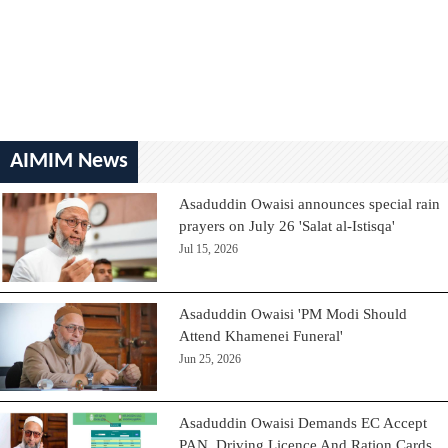
AIMIM News
Asaduddin Owaisi announces special rain
prayers on July 26 'Salat al-Istisqa'
Jul 15, 2026
Asaduddin Owaisi 'PM Modi Should
Attend Khamenei Funeral'
Jun 25, 2026
Asaduddin Owaisi Demands EC Accept
PAN, Driving Licence And Ration Cards