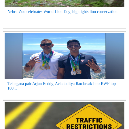
Nehru Zoo celebrates World Lion Day, highlights lion conservation...
Telangana pair Arjun Reddy, Achutaditya Rao break into BWF top
100...