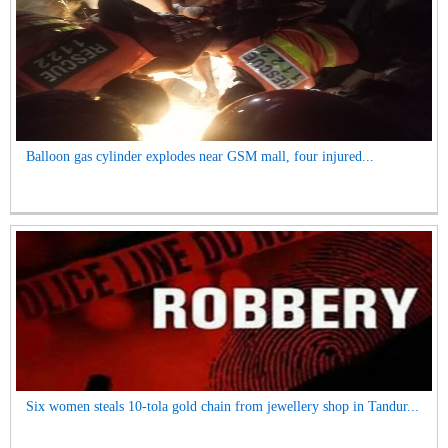
Balloon gas cylinder explodes near GSM mall, four injured...
Six women steals 10-tola gold chain from jewellery shop in Tandur...