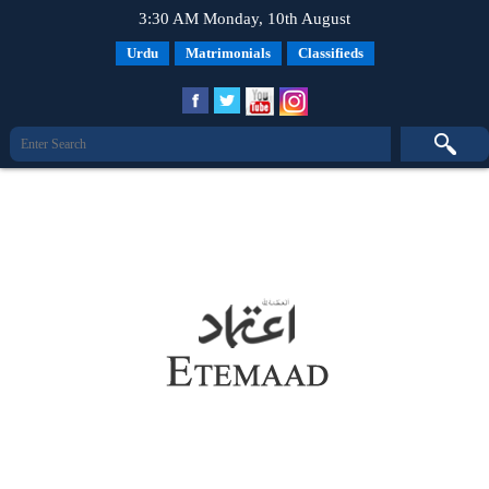
3:30 AM Monday, 10th August
Urdu
Matrimonials
Classifieds