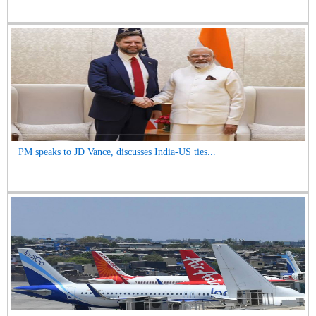
PM speaks to JD Vance, discusses India-US ties...