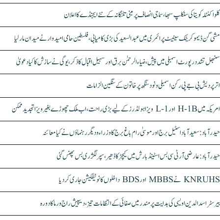
کلواکنٹلہ کویتا کی سنکلپ سبھا، سماجی انصاف پر مبنی تلنگانہ کے نئے ایجنڈے کا اعلان
مشی گن ڈیموکریٹک سینیٹ پرائمری میں عبدالسعید کی بڑی کامیابی، فلسطین حامی امیدوار نے میدان مار لیا
سنبھل تشدد رپورٹ اسمبلی میں پیش، ضیاء الرحمٰن برق اور سہیل اقبال کا ذکر، یوگی نے سازش کا کیا دعویٰ
اتر پردیش بی جے پی رکن اسمبلی ونود سنگھ پر خاتون کے سنگین الزامات
امریکہ میں H-1B اور L-1 ویزا ہولڈرز کے لیے بڑی راحت، اب ملک چھوڑے بغیر ویزا تجدید ممکن
حیدرآباد: سعیدآباد اسٹیل برج اور موسیٰ رام باغ برج کا وزراء و دیگر رہنماؤں نے کیا معائنہ
حیدرآباد: عارضی آر ٹی سی بس اسٹینڈ بارش میں کیچڑ کا ڈھیر، سپر لگژری بس پھنس گئی
KNRUHS نے MBBS اور BDS داخلوں کا نوٹیفکیشن جاری کر دیا
بیرسٹر اسدالدین اویسی کی ہدایت پر مندر میں صفائی کے انتظامات تیز، دیپیش راج ورما کا دورہ