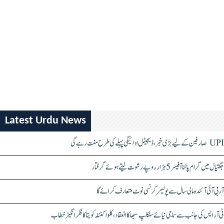
Latest Urdu News
UPI صارفین کے لیے بڑی خبر، ڈیجیٹل ادائیگی پہلے کی طرح مفت رہے گی
جگتیال میں گرام پالنا آفیسر 5 ہزار روپے رشوت لیتے ہوئے گرفتار
آر بی آئی آئندہ مالی سال سے پولیمر کرنسی نوٹ متعارف کرائے گا
ٹی آر ایس کی جانب سے سماجی نیائے سنکلپ سبھا کا انعقاد، کلواکنٹلہ کویتا کا فکر انگیز خطاب