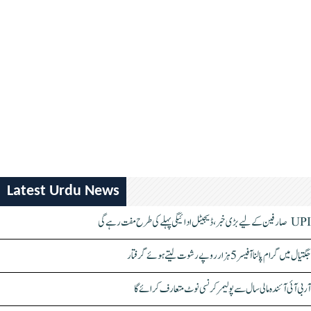
Latest Urdu News
UPI صارفین کے لیے بڑی خبر، ڈیجیٹل ادائیگی پہلے کی طرح مفت رہے گی
جگتیال میں گرام پالنا آفیسر 5 ہزار روپے رشوت لیتے ہوئے گرفتار
آر بی آئی آئندہ مالی سال سے پولیمر کرنسی نوٹ متعارف کرائے گا