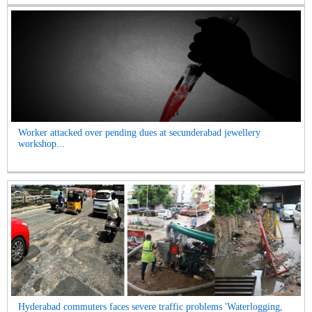
Worker attacked over pending dues at secunderabad jewellery
workshop...
Hyderabad commuters faces severe traffic problems 'Waterlogging,