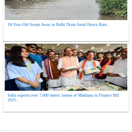
18-Year-Old Swept Away in Delhi Drain Amid Heavy Rain...
India exports over 7,000 metric tonnes of Makhana in Finance Bill
2025...