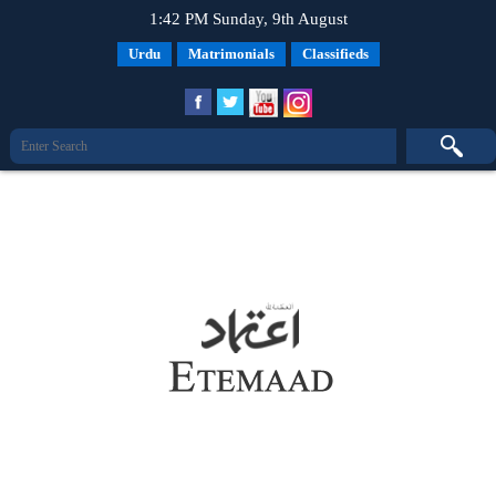
1:42 PM Sunday, 9th August
Urdu
Matrimonials
Classifieds