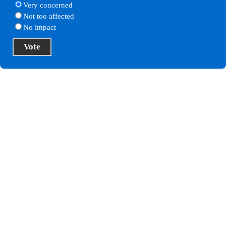
Very concerned
Not too affected
No impact