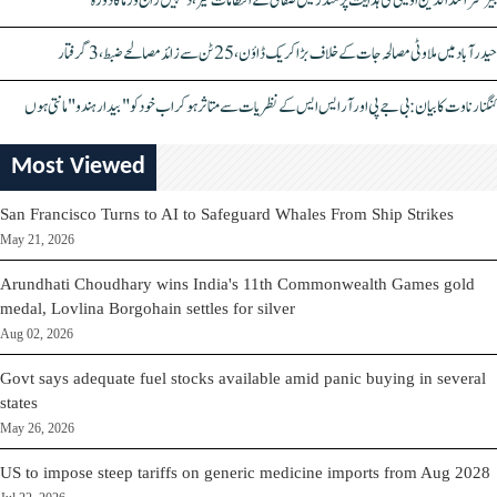
بیرسٹر اسدالدین اویسی کی ہدایت پر مندر میں صفائی کے انتظامات تیز، دیپیش راج ورما کا دورہ
حیدرآباد میں ملاوٹی مصالحہ جات کے خلاف بڑا کریک ڈاؤن، 25 ٹن سے زائد مصالحے ضبط، 3 گرفتار
کنگنا رناوت کا بیان: بی جے پی اور آر ایس ایس کے نظریات سے متاثر ہو کر اب خود کو "بیدار ہندو" مانتی ہوں
Most Viewed
San Francisco Turns to AI to Safeguard Whales From Ship Strikes
May 21, 2026
Arundhati Choudhary wins India's 11th Commonwealth Games gold
medal, Lovlina Borgohain settles for silver
Aug 02, 2026
Govt says adequate fuel stocks available amid panic buying in several
states
May 26, 2026
US to impose steep tariffs on generic medicine imports from Aug 2028