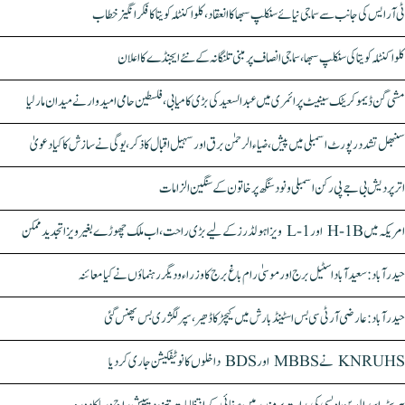
ٹی آر ایس کی جانب سے سماجی نیائے سنکلپ سبھا کا انعقاد، کلواکنٹلہ کویتا کا فکر انگیز خطاب
کلواکنٹلہ کویتا کی سنکلپ سبھا، سماجی انصاف پر مبنی تلنگانہ کے نئے ایجنڈے کا اعلان
مشی گن ڈیموکریٹک سینیٹ پرائمری میں عبدالسعید کی بڑی کامیابی، فلسطین حامی امیدوار نے میدان مار لیا
سنبھل تشدد رپورٹ اسمبلی میں پیش، ضیاء الرحمٰن برق اور سہیل اقبال کا ذکر، یوگی نے سازش کا کیا دعویٰ
اتر پردیش بی جے پی رکن اسمبلی ونود سنگھ پر خاتون کے سنگین الزامات
امریکہ میں H-1B اور L-1 ویزا ہولڈرز کے لیے بڑی راحت، اب ملک چھوڑے بغیر ویزا تجدید ممکن
حیدرآباد: سعیدآباد اسٹیل برج اور موسیٰ رام باغ برج کا وزراء و دیگر رہنماؤں نے کیا معائنہ
حیدرآباد: عارضی آر ٹی سی بس اسٹینڈ بارش میں کیچڑ کا ڈھیر، سپر لگژری بس پھنس گئی
KNRUHS نے MBBS اور BDS داخلوں کا نوٹیفکیشن جاری کر دیا