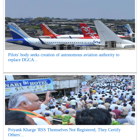
Pilots' body seeks creation of autonomous aviation authority to
replace DGCA...
Priyank Kharge 'RSS Themselves Not Registered, They Certify
Others'...