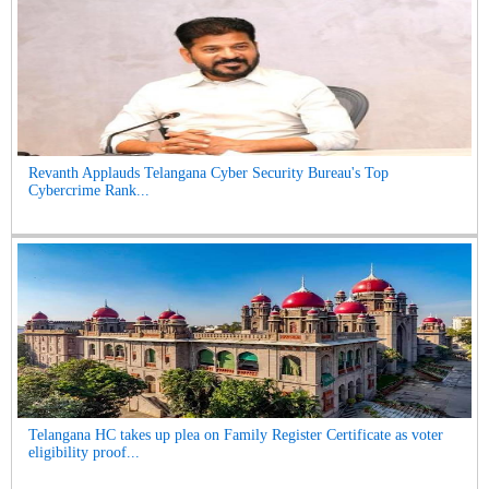
Revanth Applauds Telangana Cyber Security Bureau's Top
Cybercrime Rank...
Telangana HC takes up plea on Family Register Certificate as voter
eligibility proof...