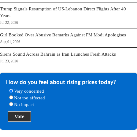
Trump Signals Resumption of US-Lebanon Direct Flights After 40
Years
Jul 22, 2026
Girl Booked Over Abusive Remarks Against PM Modi Apologises
Aug 01, 2026
Sirens Sound Across Bahrain as Iran Launches Fresh Attacks
Jul 23, 2026
How do you feel about rising prices today?
Very concerned
Not too affected
No impact