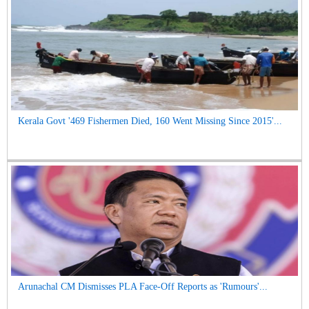
Kerala Govt '469 Fishermen Died, 160 Went Missing Since 2015'...
Arunachal CM Dismisses PLA Face-Off Reports as 'Rumours'...