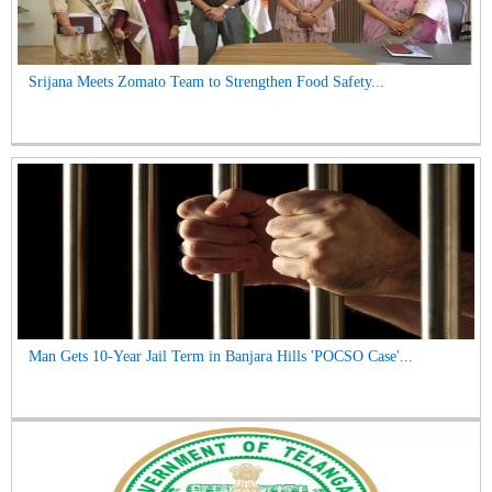
Srijana Meets Zomato Team to Strengthen Food Safety...
Man Gets 10-Year Jail Term in Banjara Hills 'POCSO Case'...