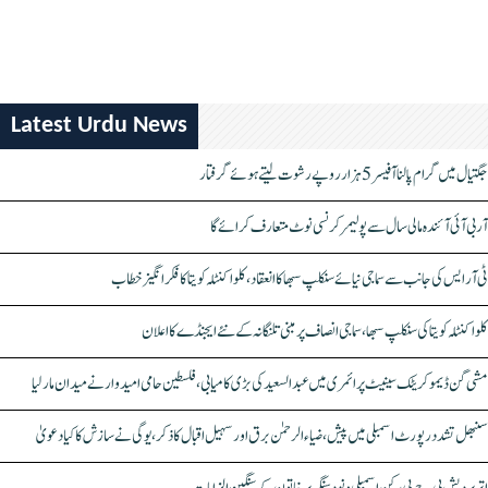
Latest Urdu News
جگتیال میں گرام پالنا آفیسر 5 ہزار روپے رشوت لیتے ہوئے گرفتار
آر بی آئی آئندہ مالی سال سے پولیمر کرنسی نوٹ متعارف کرائے گا
ٹی آر ایس کی جانب سے سماجی نیائے سنکلپ سبھا کا انعقاد، کلواکنٹلہ کویتا کا فکر انگیز خطاب
کلواکنٹلہ کویتا کی سنکلپ سبھا، سماجی انصاف پر مبنی تلنگانہ کے نئے ایجنڈے کا اعلان
مشی گن ڈیموکریٹک سینیٹ پرائمری میں عبدالسعید کی بڑی کامیابی، فلسطین حامی امیدوار نے میدان مار لیا
سنبھل تشدد رپورٹ اسمبلی میں پیش، ضیاء الرحمٰن برق اور سہیل اقبال کا ذکر، یوگی نے سازش کا کیا دعویٰ