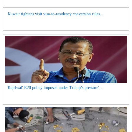
Kuwait tightens visit visa-to-residency conversion rules...
Kejriwal' E20 policy imposed under Trump’s pressure'...