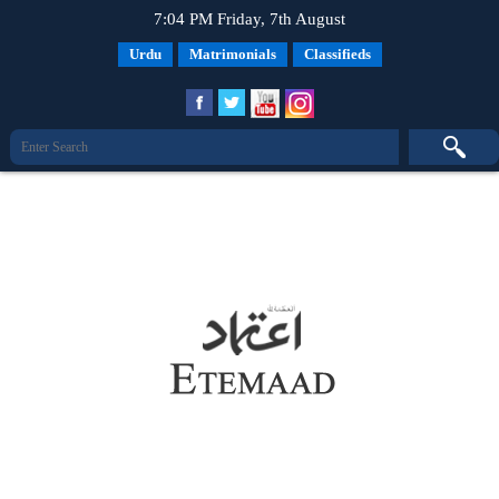
7:04 PM Friday, 7th August
Urdu
Matrimonials
Classifieds