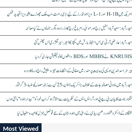
اتر پردیش بی جے پی رکن اسمبلی ونود سنگھ پر خاتون کے سنگین الزامات
امریکہ میں H-1B اور L-1 ویزا ہولڈرز کے لیے بڑی راحت، اب ملک چھوڑے بغیر ویزا تجدید ممکن
حیدرآباد: سعیدآباد اسٹیل برج اور موسیٰ رام باغ برج کا وزراء و دیگر رہنماؤں نے کیا معائنہ
حیدرآباد: عارضی آر ٹی سی بس اسٹینڈ بارش میں کیچڑ کا ڈھیر، سپر لگژری بس پھنس گئی
KNRUHS نے MBBS اور BDS داخلوں کا نوٹیفکیشن جاری کر دیا
بیرسٹر اسدالدین اویسی کی ہدایت پر مندر میں صفائی کے انتظامات تیز، دیپیش راج ورما کا دورہ
حیدرآباد میں ملاوٹی مصالحہ جات کے خلاف بڑا کریک ڈاؤن، 25 ٹن سے زائد مصالحے ضبط، 3 گرفتار
کنگنا رناوت کا بیان: بی جے پی اور آر ایس ایس کے نظریات سے متاثر ہو کر اب خود کو "بیدار ہندو" مانتی ہوں
تلنگانہ کے ڈاکٹر وشنو وردھن ریڈی نے دبئی میں ہندوستان کے نئے قونصل جنرل کا عہدہ سنبھال لیا
Most Viewed