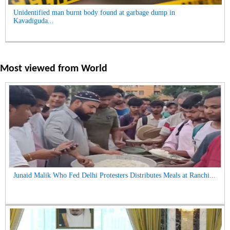
Unidentified man burnt body found at garbage dump in
Kavadiguda...
Most viewed from
World
Junaid Malik Who Fed Delhi Protesters Distributes Meals at Ranchi...