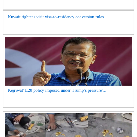
Kuwait tightens visit visa-to-residency conversion rules...
Kejriwal' E20 policy imposed under Trump’s pressure'...