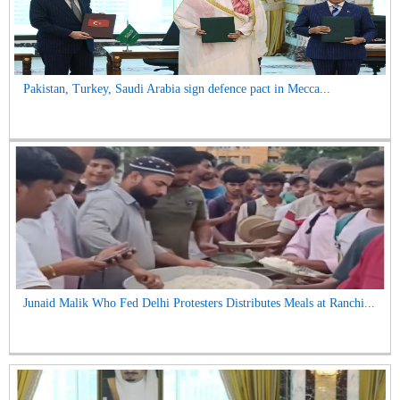
Pakistan, Turkey, Saudi Arabia sign defence pact in Mecca...
Junaid Malik Who Fed Delhi Protesters Distributes Meals at Ranchi...