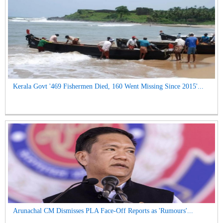
Kerala Govt '469 Fishermen Died, 160 Went Missing Since 2015'...
Arunachal CM Dismisses PLA Face-Off Reports as 'Rumours'...