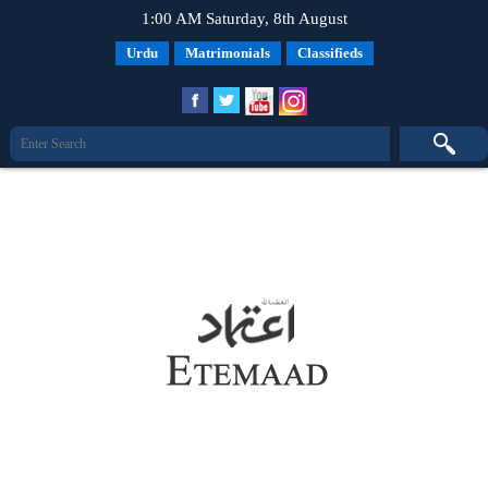
1:00 AM Saturday, 8th August
Urdu
Matrimonials
Classifieds