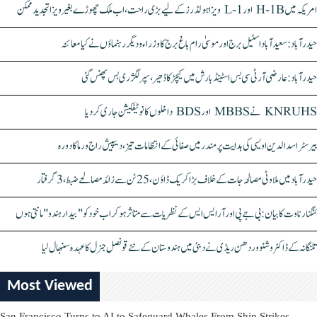
امریکہ میں H-1B اور L-1 ویزا ہولڈرز کے لیے بڑی راحت، اب ملک چھوڑے بغیر ویزا تجدید ممکن
حیدرآباد: سعیدآباد اسٹیل برج اور موسیٰ رام باغ برج کا وزراء و دیگر رہنماؤں نے کیا معائنہ
حیدرآباد: عارضی آر ٹی سی بس اسٹینڈ بارش میں کیچڑ کا ڈھیر، سپر لگژری بس پھنس گئی
KNRUHS نے MBBS اور BDS داخلوں کا نوٹیفکیشن جاری کر دیا
بیرسٹر اسدالدین اویسی کی ہدایت پر مندر میں صفائی کے انتظامات تیز، دیپیش راج ورما کا دورہ
حیدرآباد میں ملاوٹی مصالحہ جات کے خلاف بڑا کریک ڈاؤن، 25 ٹن سے زائد مصالحے ضبط، 3 گرفتار
کنگنا رناوت کا بیان: بی جے پی اور آر ایس ایس کے نظریات سے متاثر ہو کر اب خود کو "بیدار ہندو" مانتی ہوں
تلنگانہ کے ڈاکٹر وشنو وردھن ریڈی نے دبئی میں ہندوستان کے نئے قونصل جنرل کا عہدہ سنبھال لیا
Most Viewed
San Francisco Turns to AI to Safeguard Whales From Ship Strikes