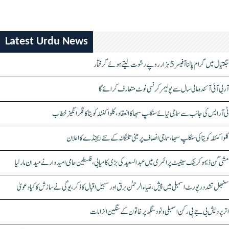
Latest Urdu News
جگتیال میں گرام پالنا آفیسر 5 ہزار روپے رشوت لیتے ہوئے گرفتار
آر بی آئی آئندہ مالی سال سے پولیمر کرنسی نوٹ متعارف کرائے گا
ٹی آر ایس کی جانب سے سماجی نیائے سنکلپ سبھا کا انعقاد، کلواکنٹلہ کویتا کا فکر انگیز خطاب
کلواکنٹلہ کویتا کی سنکلپ سبھا، سماجی انصاف پر مبنی تلنگانہ کے نئے ایجنڈے کا اعلان
مشی گن ڈیموکریٹک سینیٹ پرائمری میں عبدالسعید کی بڑی کامیابی، فلسطین حامی امیدوار نے میدان مار لیا
سنبھل تشدد رپورٹ اسمبلی میں پیش، ضیاء الرحمٰن برق اور سہیل اقبال کا ذکر، یوگی نے سازش کا کیا دعویٰ
اتر پردیش بی جے پی رکن اسمبلی ونود سنگھ پر خاتون کے سنگین الزامات