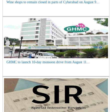
Wine shops to remain closed in parts of Cyberabad on August 9...
GHMC to launch 10-day monsoon drive from August 11...