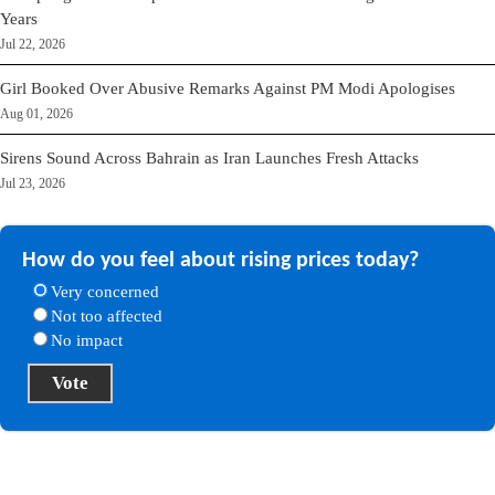
Years
Jul 22, 2026
Girl Booked Over Abusive Remarks Against PM Modi Apologises
Aug 01, 2026
Sirens Sound Across Bahrain as Iran Launches Fresh Attacks
Jul 23, 2026
How do you feel about rising prices today?
Very concerned
Not too affected
No impact