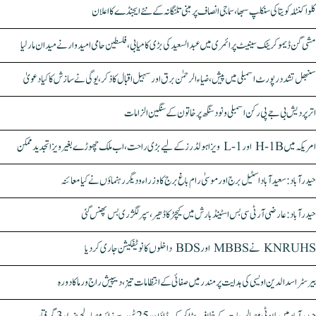
کلواکنٹلہ کویتا کی سنکلپ سبھا، سماجی انصاف پر مبنی تلنگانہ کے نئے ایجنڈے کا اعلان
مشی گن ڈیموکریٹک سینیٹ پرائمری میں عبدالسعید کی بڑی کامیابی، فلسطین حامی امیدوار نے میدان مار لیا
سنبھل تشدد رپورٹ اسمبلی میں پیش، ضیاء الرحمٰن برق اور سہیل اقبال کا ذکر، یوگی نے سازش کا کیا دعویٰ
اتر پردیش بی جے پی رکن اسمبلی ونود سنگھ پر خاتون کے سنگین الزامات
امریکہ میں H-1B اور L-1 ویزا ہولڈرز کے لیے بڑی راحت، اب ملک چھوڑے بغیر ویزا تجدید ممکن
حیدرآباد: سعیدآباد اسٹیل برج اور موسیٰ رام باغ برج کا وزراء و دیگر رہنماؤں نے کیا معائنہ
حیدرآباد: عارضی آر ٹی سی بس اسٹینڈ بارش میں کیچڑ کا ڈھیر، سپر لگژری بس پھنس گئی
KNRUHS نے MBBS اور BDS داخلوں کا نوٹیفکیشن جاری کر دیا
بیرسٹر اسدالدین اویسی کی ہدایت پر مندر میں صفائی کے انتظامات تیز، دیپیش راج ورما کا دورہ