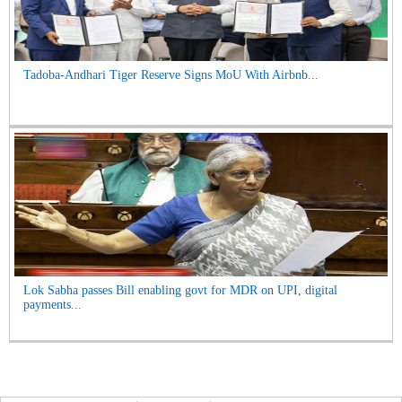
Tadoba-Andhari Tiger Reserve Signs MoU With Airbnb...
Lok Sabha passes Bill enabling govt for MDR on UPI, digital
payments...