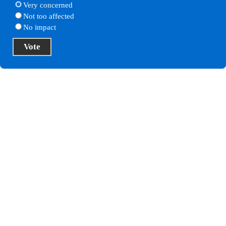
Very concerned
Not too affected
No impact