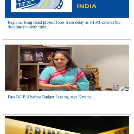
Regional Ring Road project faces fresh delay as NHAI extends bid
deadline for sixth time...
Pass BC Bill before Budget Session, says Kavitha...