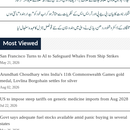
حیدرآباد میں ملاوٹی مصالحہ جات کے خلاف بڑا کریک ڈاؤن، 25 ٹن سے زائد مصالحے ضبط، 3 گرفتار
کنگنا رناوت کا بیان: بی جے پی اور آر ایس ایس کے نظریات سے متاثر ہو کر اب خود کو "بیدار ہندو" مانتی ہوں
تلنگانہ کے ڈاکٹر وشنو وردھن ریڈی نے دبئی میں ہندوستان کے نئے قونصل جنرل کا عہدہ سنبھال لیا
Most Viewed
San Francisco Turns to AI to Safeguard Whales From Ship Strikes
May 21, 2026
Arundhati Choudhary wins India's 11th Commonwealth Games gold
medal, Lovlina Borgohain settles for silver
Aug 02, 2026
US to impose steep tariffs on generic medicine imports from Aug 2028
Jul 22, 2026
Govt says adequate fuel stocks available amid panic buying in several
states