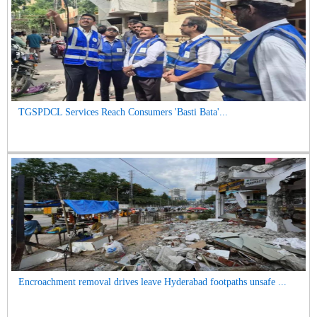
TGSPDCL Services Reach Consumers 'Basti Bata'...
Encroachment removal drives leave Hyderabad footpaths unsafe ...