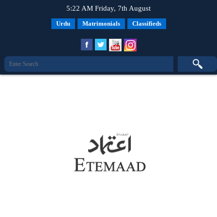
5:22 AM Friday, 7th August
Urdu
Matrimonials
Classifieds