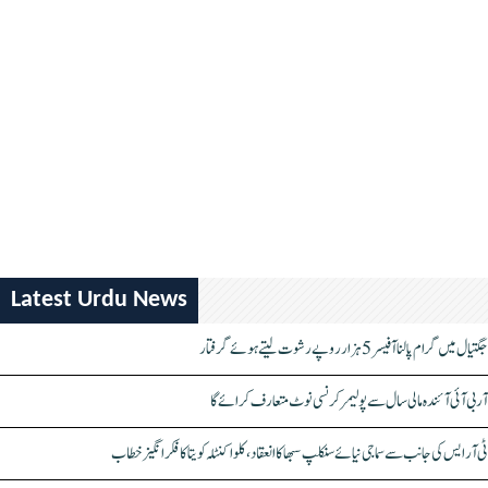
Latest Urdu News
جگتیال میں گرام پالنا آفیسر 5 ہزار روپے رشوت لیتے ہوئے گرفتار
آر بی آئی آئندہ مالی سال سے پولیمر کرنسی نوٹ متعارف کرائے گا
ٹی آر ایس کی جانب سے سماجی نیائے سنکلپ سبھا کا انعقاد، کلواکنٹلہ کویتا کا فکر انگیز خطاب