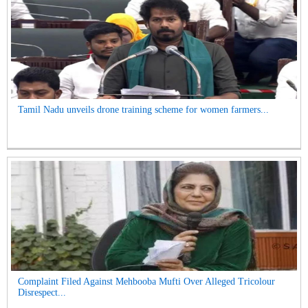
Tamil Nadu unveils drone training scheme for women farmers...
Complaint Filed Against Mehbooba Mufti Over Alleged Tricolour
Disrespect...