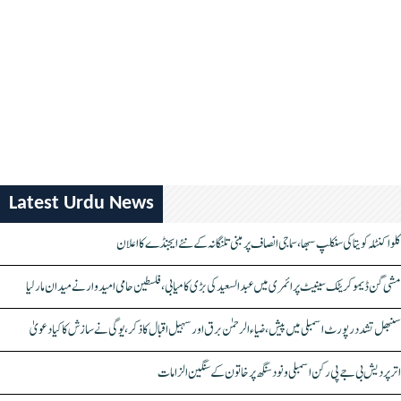
Latest Urdu News
کلواکنٹلہ کویتا کی سنکلپ سبھا، سماجی انصاف پر مبنی تلنگانہ کے نئے ایجنڈے کا اعلان
مشی گن ڈیموکریٹک سینیٹ پرائمری میں عبدالسعید کی بڑی کامیابی، فلسطین حامی امیدوار نے میدان مار لیا
سنبھل تشدد رپورٹ اسمبلی میں پیش، ضیاء الرحمٰن برق اور سہیل اقبال کا ذکر، یوگی نے سازش کا کیا دعویٰ
اتر پردیش بی جے پی رکن اسمبلی ونود سنگھ پر خاتون کے سنگین الزامات