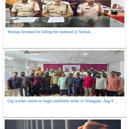
Woman Arrested for killing her husband in Nirmal...
Gig worker unions to begin indefinite strike in Telangana 'Aug 8'...