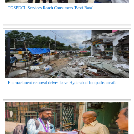
TGSPDCL Services Reach Consumers 'Basti Bata'...
Encroachment removal drives leave Hyderabad footpaths unsafe ...