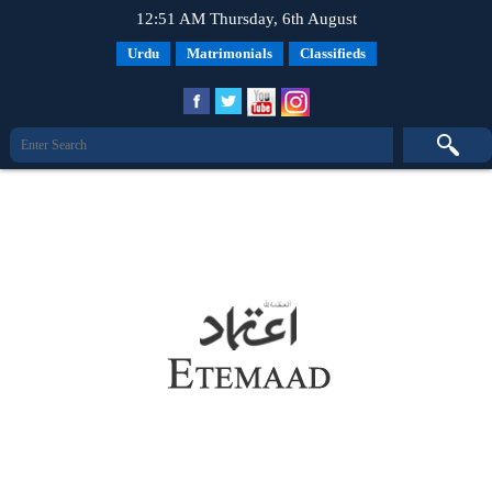
12:51 AM Thursday, 6th August
Urdu
Matrimonials
Classifieds