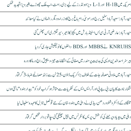
امریکہ میں H-1B اور L-1 ویزا ہولڈرز کے لیے بڑی راحت، اب ملک چھوڑے بغیر ویزا تجدید ممکن
حیدرآباد: سعیدآباد اسٹیل برج اور موسیٰ رام باغ برج کا وزراء و دیگر رہنماؤں نے کیا معائنہ
حیدرآباد: عارضی آر ٹی سی بس اسٹینڈ بارش میں کیچڑ کا ڈھیر، سپر لگژری بس پھنس گئی
KNRUHS نے MBBS اور BDS داخلوں کا نوٹیفکیشن جاری کر دیا
بیرسٹر اسدالدین اویسی کی ہدایت پر مندر میں صفائی کے انتظامات تیز، دیپیش راج ورما کا دورہ
حیدرآباد میں ملاوٹی مصالحہ جات کے خلاف بڑا کریک ڈاؤن، 25 ٹن سے زائد مصالحے ضبط، 3 گرفتار
کنگنا رناوت کا بیان: بی جے پی اور آر ایس ایس کے نظریات سے متاثر ہو کر اب خود کو "بیدار ہندو" مانتی ہوں
تلنگانہ کے ڈاکٹر وشنو وردھن ریڈی نے دبئی میں ہندوستان کے نئے قونصل جنرل کا عہدہ سنبھال لیا
دہلی میں پپو یادو پر حملے کی کوشش، پریس کانفرنس میں چپل پھینکی گئی، چاقو بردار شخص گرفتار