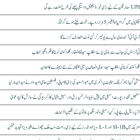
UPI صارفین کے لیے بڑی خبر، ڈیجیٹل ادائیگی پہلے کی طرح مفت رہے گی
جگتیال میں گرام پالنا آفیسر 5 ہزار روپے رشوت لیتے ہوئے گرفتار
آر بی آئی آئندہ مالی سال سے پولیمر کرنسی نوٹ متعارف کرائے گا
ٹی آر ایس کی جانب سے سماجی نیائے سنکلپ سبھا کا انعقاد، کلواکنٹلہ کویتا کا فکر انگیز خطاب
کلواکنٹلہ کویتا کی سنکلپ سبھا، سماجی انصاف پر مبنی تلنگانہ کے نئے ایجنڈے کا اعلان
مشی گن ڈیموکریٹک سینیٹ پرائمری میں عبدالسعید کی بڑی کامیابی، فلسطین حامی امیدوار نے میدان مار لیا
سنبھل تشدد رپورٹ اسمبلی میں پیش، ضیاء الرحمٰن برق اور سہیل اقبال کا ذکر، یوگی نے سازش کا کیا دعویٰ
اتر پردیش بی جے پی رکن اسمبلی ونود سنگھ پر خاتون کے سنگین الزامات
امریکہ میں H-1B اور L-1 ویزا ہولڈرز کے لیے بڑی راحت، اب ملک چھوڑے بغیر ویزا تجدید ممکن