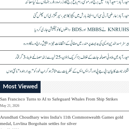
حیدرآباد: سعیدآباد اسٹیل برج اور موسیٰ رام باغ برج کا وزراء و دیگر رہنماؤں نے کیا معائنہ
حیدرآباد: عارضی آر ٹی سی بس اسٹینڈ بارش میں کیچڑ کا ڈھیر، سپر لگژری بس پھنس گئی
KNRUHS نے MBBS اور BDS داخلوں کا نوٹیفکیشن جاری کر دیا
بیرسٹر اسدالدین اویسی کی ہدایت پر مندر میں صفائی کے انتظامات تیز، دیپیش راج ورما کا دورہ
حیدرآباد میں ملاوٹی مصالحہ جات کے خلاف بڑا کریک ڈاؤن، 25 ٹن سے زائد مصالحے ضبط، 3 گرفتار
کنگنا رناوت کا بیان: بی جے پی اور آر ایس ایس کے نظریات سے متاثر ہو کر اب خود کو "بیدار ہندو" مانتی ہوں
Most Viewed
San Francisco Turns to AI to Safeguard Whales From Ship Strikes
May 21, 2026
Arundhati Choudhary wins India's 11th Commonwealth Games gold
medal, Lovlina Borgohain settles for silver