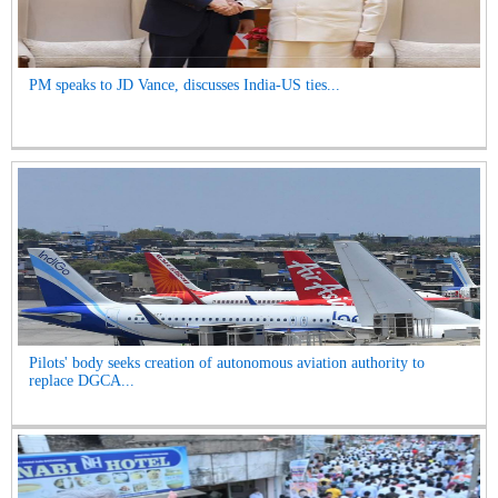
PM speaks to JD Vance, discusses India-US ties...
Pilots' body seeks creation of autonomous aviation authority to
replace DGCA...