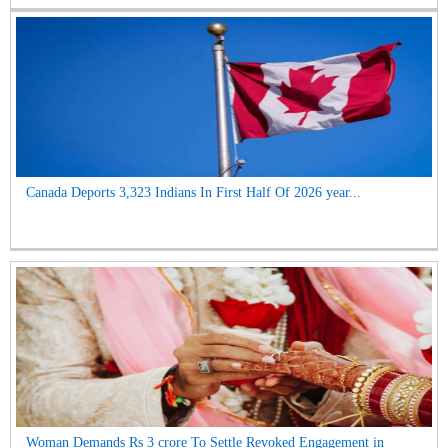
Canada Deports 3,323 Indians In First Half Of 2026 year...
Woman Demands Rs 3 crore To Settle Revoked Engagement in