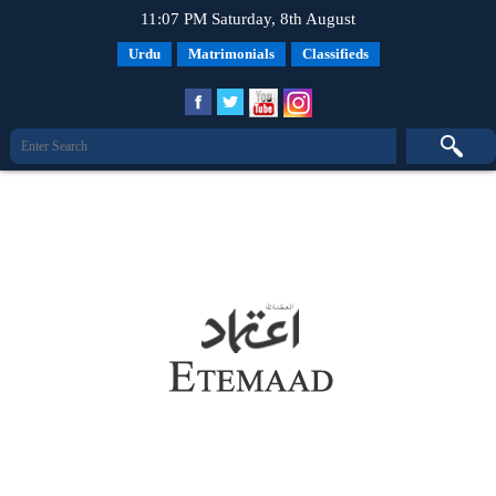
11:07 PM Saturday, 8th August
Urdu
Matrimonials
Classifieds