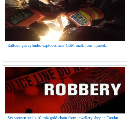
Balloon gas cylinder explodes near GSM mall, four injured...
Six women steals 10-tola gold chain from jewellery shop in Tandur...