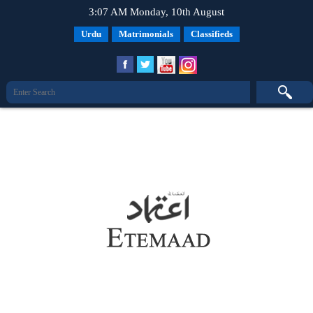
3:07 AM Monday, 10th August
Urdu
Matrimonials
Classifieds