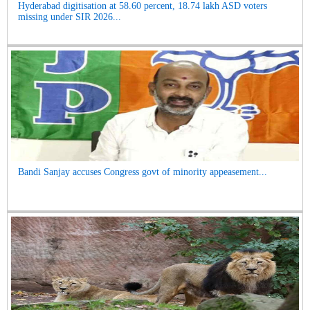
Hyderabad digitisation at 58.60 percent, 18.74 lakh ASD voters
missing under SIR 2026...
Bandi Sanjay accuses Congress govt of minority appeasement...