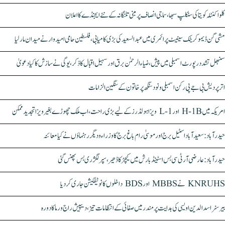
کلواکنٹلہ کویتا کی سنکلپ سبھا، سماجی انصاف پر مبنی تلنگانہ کے نئے ایجنڈے کا اعلان
مشی گن ڈیموکریٹک سینیٹ پرائمری میں عبدالسعید کی بڑی کامیابی، فلسطین حامی امیدوار نے میدان مار لیا
سنبھل تشدد رپورٹ اسمبلی میں پیش، ضیاء الرحمٰن برق اور سہیل اقبال کا ذکر، یوگی نے سازش کا کیا دعویٰ
اتر پردیش بی جے پی رکن اسمبلی ونود سنگھ پر خاتون کے سنگین الزامات
امریکہ میں H-1B اور L-1 ویزا ہولڈرز کے لیے بڑی راحت، اب ملک چھوڑے بغیر ویزا تجدید ممکن
حیدرآباد: سعیدآباد اسٹیل برج اور موسیٰ رام باغ برج کا وزراء و دیگر رہنماؤں نے کیا معائنہ
حیدرآباد: عارضی آر ٹی سی بس اسٹینڈ بارش میں کیچڑ کا ڈھیر، سپر لگژری بس پھنس گئی
KNRUHS نے MBBS اور BDS داخلوں کا نوٹیفکیشن جاری کر دیا
بیرسٹر اسدالدین اویسی کی ہدایت پر مندر میں صفائی کے انتظامات تیز، دیپیش راج ورما کا دورہ