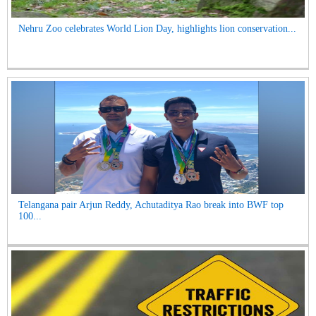
Nehru Zoo celebrates World Lion Day, highlights lion conservation...
Telangana pair Arjun Reddy, Achutaditya Rao break into BWF top
100...