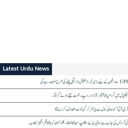
Latest Urdu News
UPI صارفین کے لیے بڑی خبر، ڈیجیٹل ادائیگی پہلے کی طرح مفت رہے گی
جگتیال میں گرام پالنا آفیسر 5 ہزار روپے رشوت لیتے ہوئے گرفتار
آر بی آئی آئندہ مالی سال سے پولیمر کرنسی نوٹ متعارف کرائے گا
ٹی آر ایس کی جانب سے سماجی نیائے سنکلپ سبھا کا انعقاد، کلواکنٹلہ کویتا کا فکر انگیز خطاب