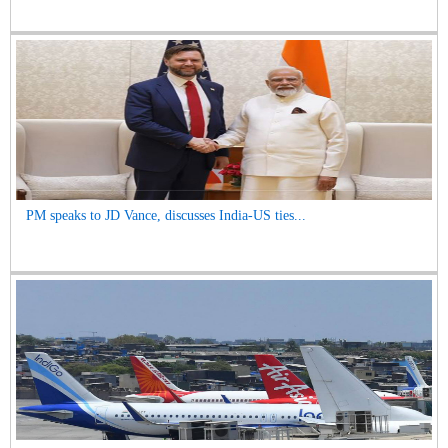
PM speaks to JD Vance, discusses India-US ties...