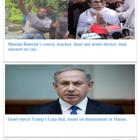
Mamata Banerjee's convoy attacked, shoes and stones thrown, mud
smeared on cars...
Israel rejects Trump’s Gaza deal, insists on disarmament of Hamas...