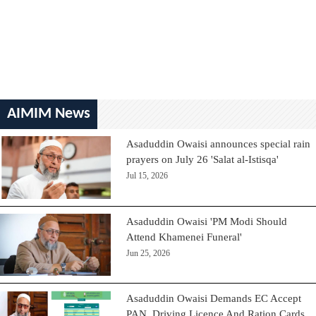
AIMIM News
Asaduddin Owaisi announces special rain
prayers on July 26 'Salat al-Istisqa'
Jul 15, 2026
Asaduddin Owaisi 'PM Modi Should
Attend Khamenei Funeral'
Jun 25, 2026
Asaduddin Owaisi Demands EC Accept
PAN, Driving Licence And Ration Cards