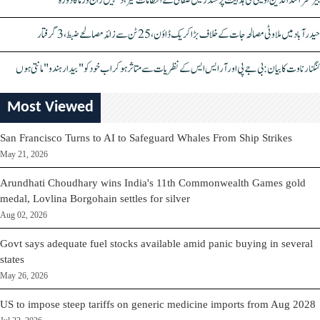
بیرسٹر اسدالدین اویسی کی ہدایت پر مندر میں صفائی کے انتظامات تیز، دیپیش راج ورما کا دورہ
حیدرآباد میں ملاوٹی مصالحہ جات کے خلاف بڑا کریک ڈاؤن، 25 ٹن سے زائد مصالحے ضبط، 3 گرفتار
کنگنا رناوت کا بیان: بی جے پی اور آر ایس ایس کے نظریات سے متاثر ہو کر اب خود کو "بیدار ہندو" مانتی ہوں
Most Viewed
San Francisco Turns to AI to Safeguard Whales From Ship Strikes
May 21, 2026
Arundhati Choudhary wins India's 11th Commonwealth Games gold
medal, Lovlina Borgohain settles for silver
Aug 02, 2026
Govt says adequate fuel stocks available amid panic buying in several
states
May 26, 2026
US to impose steep tariffs on generic medicine imports from Aug 2028