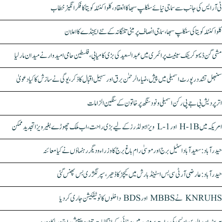
ٹی آر ایس کی جانب سے سماجی نیائے سنکلپ سبھا کا انعقاد، کلواکنٹلہ کویتا کا فکر انگیز خطاب
کلواکنٹلہ کویتا کی سنکلپ سبھا، سماجی انصاف پر مبنی تلنگانہ کے نئے ایجنڈے کا اعلان
مشی گن ڈیموکریٹک سینیٹ پرائمری میں عبدالسعید کی بڑی کامیابی، فلسطین حامی امیدوار نے میدان مار لیا
سنبھل تشدد رپورٹ اسمبلی میں پیش، ضیاء الرحمٰن برق اور سہیل اقبال کا ذکر، یوگی نے سازش کا کیا دعویٰ
اتر پردیش بی جے پی رکن اسمبلی ونود سنگھ پر خاتون کے سنگین الزامات
امریکہ میں H-1B اور L-1 ویزا ہولڈرز کے لیے بڑی راحت، اب ملک چھوڑے بغیر ویزا تجدید ممکن
حیدرآباد: سعیدآباد اسٹیل برج اور موسیٰ رام باغ برج کا وزراء و دیگر رہنماؤں نے کیا معائنہ
حیدرآباد: عارضی آر ٹی سی بس اسٹینڈ بارش میں کیچڑ کا ڈھیر، سپر لگژری بس پھنس گئی
KNRUHS نے MBBS اور BDS داخلوں کا نوٹیفکیشن جاری کر دیا