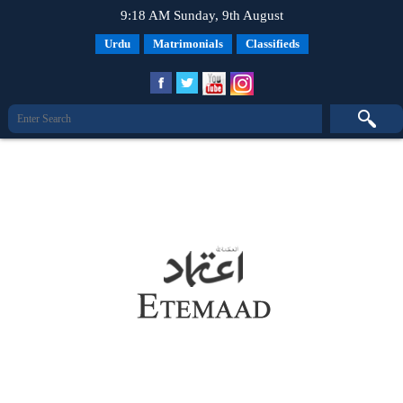
9:18 AM Sunday, 9th August
Urdu
Matrimonials
Classifieds