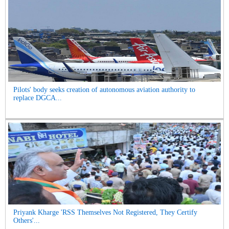
Pilots' body seeks creation of autonomous aviation authority to
replace DGCA...
Priyank Kharge 'RSS Themselves Not Registered, They Certify
Others'...