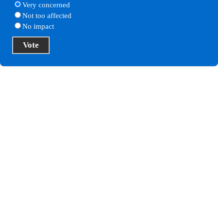
Very concerned
Not too affected
No impact