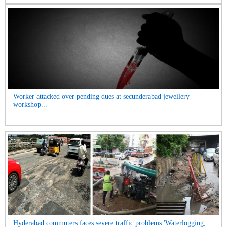
Worker attacked over pending dues at secunderabad jewellery
workshop...
Hyderabad commuters faces severe traffic problems 'Waterlogging,