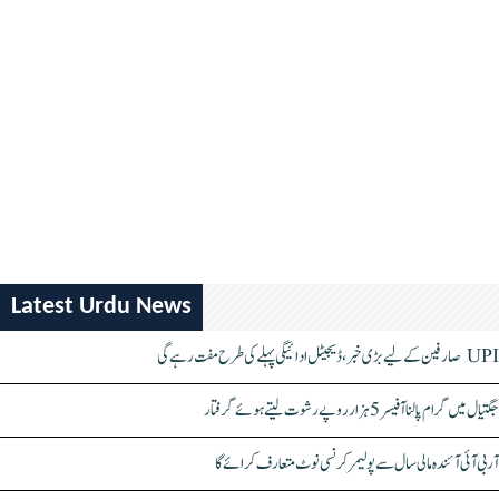
Latest Urdu News
UPI صارفین کے لیے بڑی خبر، ڈیجیٹل ادائیگی پہلے کی طرح مفت رہے گی
جگتیال میں گرام پالنا آفیسر 5 ہزار روپے رشوت لیتے ہوئے گرفتار
آر بی آئی آئندہ مالی سال سے پولیمر کرنسی نوٹ متعارف کرائے گا