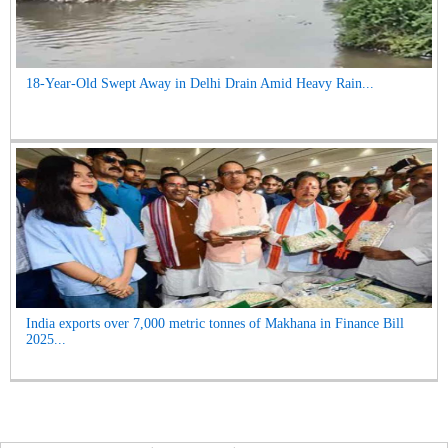
18-Year-Old Swept Away in Delhi Drain Amid Heavy Rain...
India exports over 7,000 metric tonnes of Makhana in Finance Bill
2025...