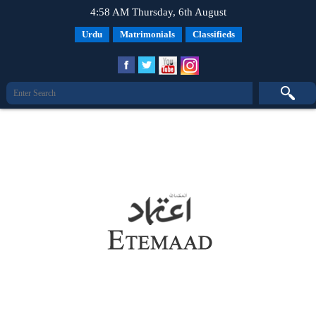
4:58 AM Thursday, 6th August
Urdu
Matrimonials
Classifieds