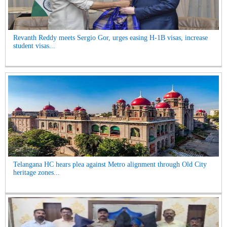
Revanth Reddy meets Sergio Gor, urges easing H-1B visas, increase
student visas...
Telangana HC hears plea against Metro alignment through Old City
heritage zones...