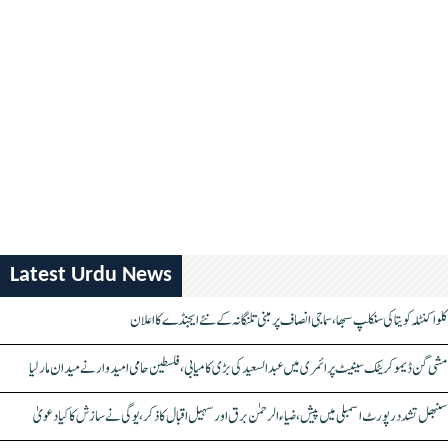
Latest Urdu News
کلواکنٹلہ کویتا کی سنکلپ سبھا، سماجی انصاف پر مبنی تلنگانہ کے نئے ایجنڈے کا اعلان
مشی گن ڈیموکریٹک سینیٹ پرائمری میں عبدالسعید کی بڑی کامیابی، فلسطین حامی امیدوار نے میدان مار لیا
سنبھل تشدد رپورٹ اسمبلی میں پیش، ضیاء الرحمٰن برق اور سہیل اقبال کا ذکر، یوگی نے سازش کا کیا دعویٰ