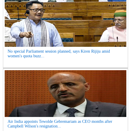
No special Parliament session planned, says Kiren Rijiju amid
women's quota buzz...
Air India appoints Tewolde Gebremariam as CEO months after
Campbell Wilson's resignation...