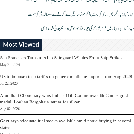
دہلی میں پپو یادو پر حملے کی کوشش، پریس کانفرنس میں چپل پھینکی گئی، چاقو بردار شخص گرفتار
حیدرآباد: بالا نگر میں لاری کی زد میں آکر موٹرسائیکل سے گرنے سے 4 سالہ بچی کی موت
حیدرآباد: بورابنڈہ میں کم عمر لڑکے کی تیز رفتار کار کا قہر، دو سگے بھائی شدید زخمی
Most Viewed
San Francisco Turns to AI to Safeguard Whales From Ship Strikes
May 21, 2026
US to impose steep tariffs on generic medicine imports from Aug 2028
Jul 22, 2026
Arundhati Choudhary wins India's 11th Commonwealth Games gold
medal, Lovlina Borgohain settles for silver
Aug 02, 2026
Govt says adequate fuel stocks available amid panic buying in several
states