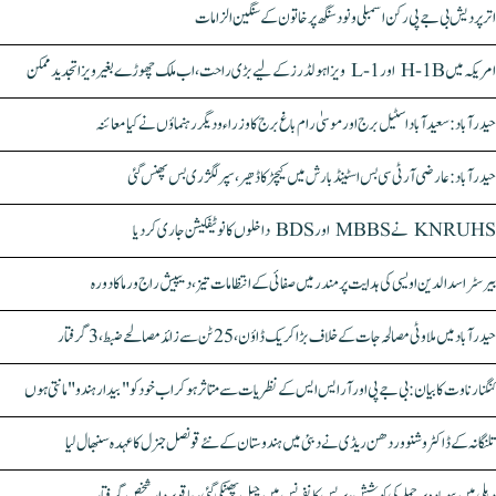
اتر پردیش بی جے پی رکن اسمبلی ونود سنگھ پر خاتون کے سنگین الزامات
امریکہ میں H-1B اور L-1 ویزا ہولڈرز کے لیے بڑی راحت، اب ملک چھوڑے بغیر ویزا تجدید ممکن
حیدرآباد: سعیدآباد اسٹیل برج اور موسیٰ رام باغ برج کا وزراء و دیگر رہنماؤں نے کیا معائنہ
حیدرآباد: عارضی آر ٹی سی بس اسٹینڈ بارش میں کیچڑ کا ڈھیر، سپر لگژری بس پھنس گئی
KNRUHS نے MBBS اور BDS داخلوں کا نوٹیفکیشن جاری کر دیا
بیرسٹر اسدالدین اویسی کی ہدایت پر مندر میں صفائی کے انتظامات تیز، دیپیش راج ورما کا دورہ
حیدرآباد میں ملاوٹی مصالحہ جات کے خلاف بڑا کریک ڈاؤن، 25 ٹن سے زائد مصالحے ضبط، 3 گرفتار
کنگنا رناوت کا بیان: بی جے پی اور آر ایس ایس کے نظریات سے متاثر ہو کر اب خود کو "بیدار ہندو" مانتی ہوں
تلنگانہ کے ڈاکٹر وشنو وردھن ریڈی نے دبئی میں ہندوستان کے نئے قونصل جنرل کا عہدہ سنبھال لیا