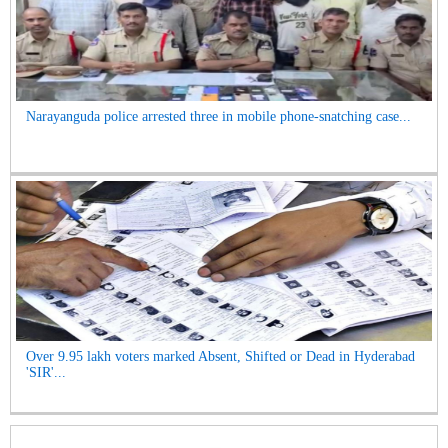
Narayanguda police arrested three in mobile phone-snatching case...
Over 9.95 lakh voters marked Absent, Shifted or Dead in Hyderabad
'SIR'...