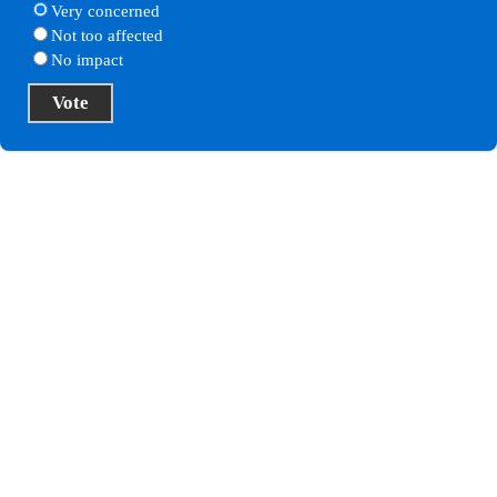
Very concerned
Not too affected
No impact