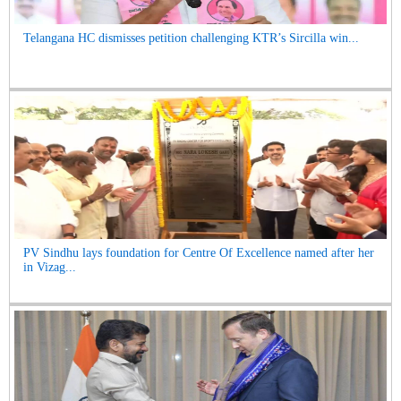
Telangana HC dismisses petition challenging KTR’s Sircilla win...
PV Sindhu lays foundation for Centre Of Excellence named after her
in Vizag...