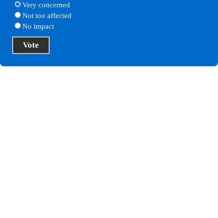
Very concerned
Not too affected
No impact