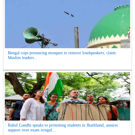
Bengal cops pressuring mosques to remove loudspeakers, claim
Muslim leaders...
Rahul Gandhi speaks to protesting students in Jharkhand, assures
support over exam irregul...