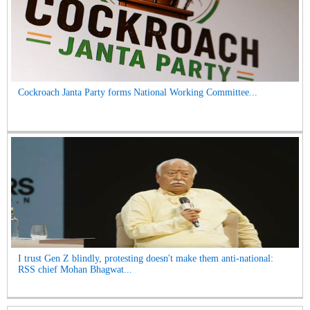
Cockroach Janta Party forms National Working Committee...
I trust Gen Z blindly, protesting doesn't make them anti-national:
RSS chief Mohan Bhagwat...