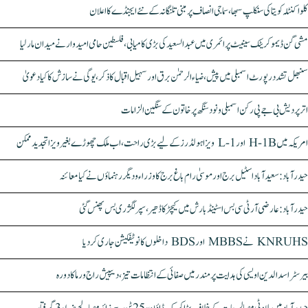
کلواکنٹلہ کویتا کی سنکلپ سبھا، سماجی انصاف پر مبنی تلنگانہ کے نئے ایجنڈے کا اعلان
مشی گن ڈیموکریٹک سینیٹ پرائمری میں عبدالسعید کی بڑی کامیابی، فلسطین حامی امیدوار نے میدان مار لیا
سنبھل تشدد رپورٹ اسمبلی میں پیش، ضیاء الرحمٰن برق اور سہیل اقبال کا ذکر، یوگی نے سازش کا کیا دعویٰ
اتر پردیش بی جے پی رکن اسمبلی ونود سنگھ پر خاتون کے سنگین الزامات
امریکہ میں H-1B اور L-1 ویزا ہولڈرز کے لیے بڑی راحت، اب ملک چھوڑے بغیر ویزا تجدید ممکن
حیدرآباد: سعیدآباد اسٹیل برج اور موسیٰ رام باغ برج کا وزراء و دیگر رہنماؤں نے کیا معائنہ
حیدرآباد: عارضی آر ٹی سی بس اسٹینڈ بارش میں کیچڑ کا ڈھیر، سپر لگژری بس پھنس گئی
KNRUHS نے MBBS اور BDS داخلوں کا نوٹیفکیشن جاری کر دیا
بیرسٹر اسدالدین اویسی کی ہدایت پر مندر میں صفائی کے انتظامات تیز، دیپیش راج ورما کا دورہ