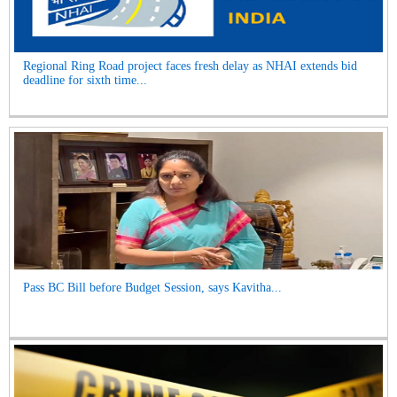
Regional Ring Road project faces fresh delay as NHAI extends bid
deadline for sixth time...
Pass BC Bill before Budget Session, says Kavitha...