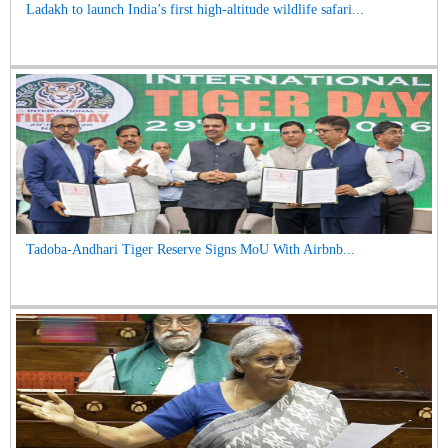
Ladakh to launch India’s first high-altitude wildlife safari...
Tadoba-Andhari Tiger Reserve Signs MoU With Airbnb...