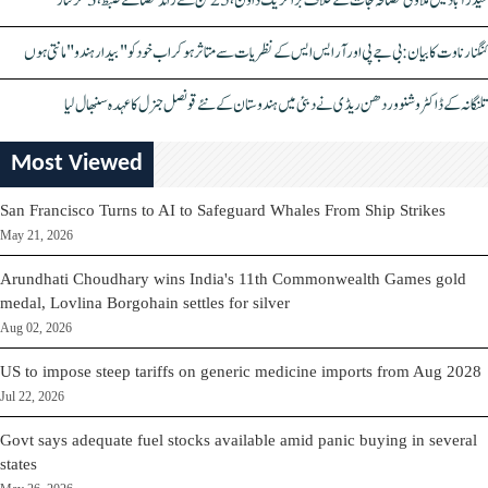
حیدرآباد میں ملاوٹی مصالحہ جات کے خلاف بڑا کریک ڈاؤن، 25 ٹن سے زائد مصالحے ضبط، 3 گرفتار
کنگنا رناوت کا بیان: بی جے پی اور آر ایس ایس کے نظریات سے متاثر ہو کر اب خود کو "بیدار ہندو" مانتی ہوں
تلنگانہ کے ڈاکٹر وشنو وردھن ریڈی نے دبئی میں ہندوستان کے نئے قونصل جنرل کا عہدہ سنبھال لیا
Most Viewed
San Francisco Turns to AI to Safeguard Whales From Ship Strikes
May 21, 2026
Arundhati Choudhary wins India's 11th Commonwealth Games gold
medal, Lovlina Borgohain settles for silver
Aug 02, 2026
US to impose steep tariffs on generic medicine imports from Aug 2028
Jul 22, 2026
Govt says adequate fuel stocks available amid panic buying in several
states