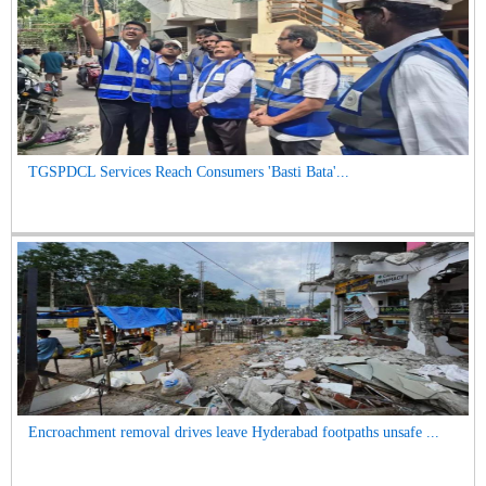
TGSPDCL Services Reach Consumers 'Basti Bata'...
Encroachment removal drives leave Hyderabad footpaths unsafe ...