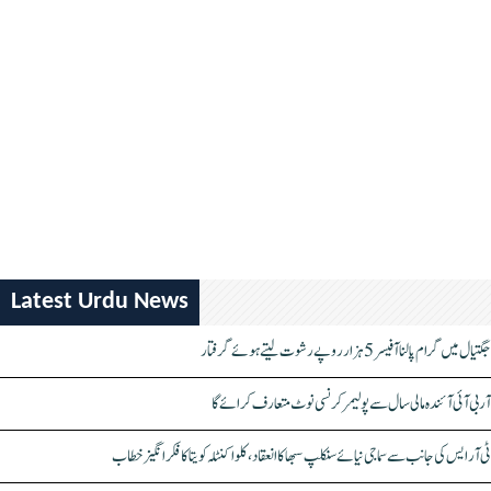
Latest Urdu News
جگتیال میں گرام پالنا آفیسر 5 ہزار روپے رشوت لیتے ہوئے گرفتار
آر بی آئی آئندہ مالی سال سے پولیمر کرنسی نوٹ متعارف کرائے گا
ٹی آر ایس کی جانب سے سماجی نیائے سنکلپ سبھا کا انعقاد، کلواکنٹلہ کویتا کا فکر انگیز خطاب