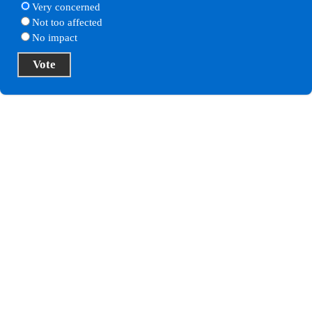
Very concerned
Not too affected
No impact