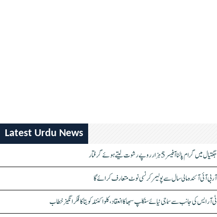
Latest Urdu News
جگتیال میں گرام پالنا آفیسر 5 ہزار روپے رشوت لیتے ہوئے گرفتار
آر بی آئی آئندہ مالی سال سے پولیمر کرنسی نوٹ متعارف کرائے گا
ٹی آر ایس کی جانب سے سماجی نیائے سنکلپ سبھا کا انعقاد، کلواکنٹلہ کویتا کا فکر انگیز خطاب