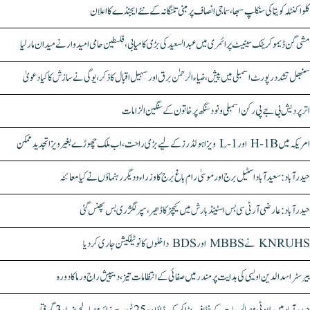
کلواکنٹلہ کویتا کی سنکلپ سبھا، سماجی انصاف پر مبنی تلنگانہ کے نئے ایجنڈے کا اعلان
مشی گن ڈیموکریٹک سینیٹ پرائمری میں عبدالسعید کی بڑی کامیابی، فلسطین حامی امیدوار نے میدان مار لیا
سنبھل تشدد رپورٹ اسمبلی میں پیش، ضیاء الرحمٰن برق اور سہیل اقبال کا ذکر، یوگی نے سازش کا کیا دعویٰ
اتر پردیش بی جے پی رکن اسمبلی ونود سنگھ پر خاتون کے سنگین الزامات
امریکہ میں H-1B اور L-1 ویزا ہولڈرز کے لیے بڑی راحت، اب ملک چھوڑے بغیر ویزا تجدید ممکن
حیدرآباد: سعیدآباد اسٹیل برج اور موسیٰ رام باغ برج کا وزراء و دیگر رہنماؤں نے کیا معائنہ
حیدرآباد: عارضی آر ٹی سی بس اسٹینڈ بارش میں کیچڑ کا ڈھیر، سپر لگژری بس پھنس گئی
KNRUHS نے MBBS اور BDS داخلوں کا نوٹیفکیشن جاری کر دیا
بیرسٹر اسدالدین اویسی کی ہدایت پر مندر میں صفائی کے انتظامات تیز، دیپیش راج ورما کا دورہ