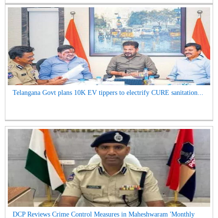
Telangana Govt plans 10K EV tippers to electrify CURE sanitation...
DCP Reviews Crime Control Measures in Maheshwaram 'Monthly