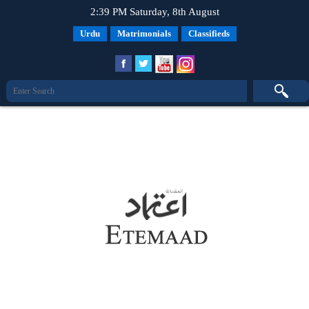
2:39 PM Saturday, 8th August
Urdu
Matrimonials
Classifieds