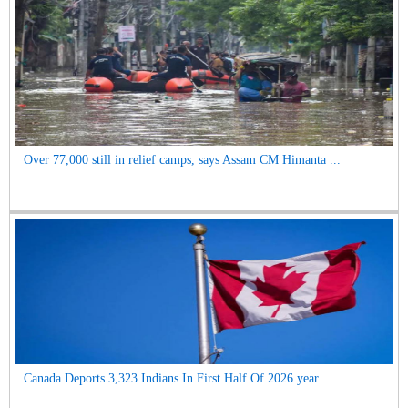
Over 77,000 still in relief camps, says Assam CM Himanta ...
Canada Deports 3,323 Indians In First Half Of 2026 year...