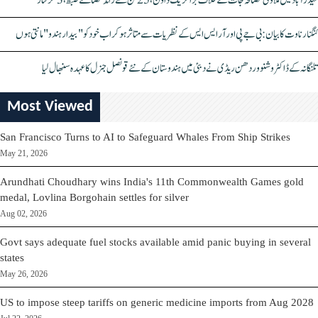
حیدرآباد میں ملاوٹی مصالحہ جات کے خلاف بڑا کریک ڈاؤن، 25 ٹن سے زائد مصالحے ضبط، 3 گرفتار
کنگنا رناوت کا بیان: بی جے پی اور آر ایس ایس کے نظریات سے متاثر ہو کر اب خود کو "بیدار ہندو" مانتی ہوں
تلنگانہ کے ڈاکٹر وشنو وردھن ریڈی نے دبئی میں ہندوستان کے نئے قونصل جنرل کا عہدہ سنبھال لیا
Most Viewed
San Francisco Turns to AI to Safeguard Whales From Ship Strikes
May 21, 2026
Arundhati Choudhary wins India's 11th Commonwealth Games gold
medal, Lovlina Borgohain settles for silver
Aug 02, 2026
Govt says adequate fuel stocks available amid panic buying in several
states
May 26, 2026
US to impose steep tariffs on generic medicine imports from Aug 2028