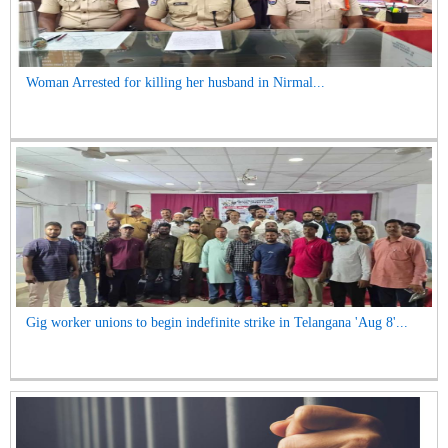
Woman Arrested for killing her husband in Nirmal...
Gig worker unions to begin indefinite strike in Telangana 'Aug 8'...