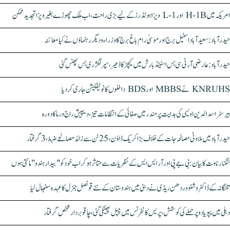
امریکہ میں H-1B اور L-1 ویزا ہولڈرز کے لیے بڑی راحت، اب ملک چھوڑے بغیر ویزا تجدید ممکن
حیدرآباد: سعیدآباد اسٹیل برج اور موسیٰ رام باغ برج کا وزراء و دیگر رہنماؤں نے کیا معائنہ
حیدرآباد: عارضی آر ٹی سی بس اسٹینڈ بارش میں کیچڑ کا ڈھیر، سپر لگژری بس پھنس گئی
KNRUHS نے MBBS اور BDS داخلوں کا نوٹیفکیشن جاری کر دیا
بیرسٹر اسدالدین اویسی کی ہدایت پر مندر میں صفائی کے انتظامات تیز، دیپیش راج ورما کا دورہ
حیدرآباد میں ملاوٹی مصالحہ جات کے خلاف بڑا کریک ڈاؤن، 25 ٹن سے زائد مصالحے ضبط، 3 گرفتار
کنگنا رناوت کا بیان: بی جے پی اور آر ایس ایس کے نظریات سے متاثر ہو کر اب خود کو "بیدار ہندو" مانتی ہوں
تلنگانہ کے ڈاکٹر وشنو وردھن ریڈی نے دبئی میں ہندوستان کے نئے قونصل جنرل کا عہدہ سنبھال لیا
دہلی میں پپو یادو پر حملے کی کوشش، پریس کانفرنس میں چپل پھینکی گئی، چاقو بردار شخص گرفتار