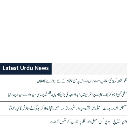
Latest Urdu News
کلواکنٹلہ کویتا کی سنکلپ سبھا، سماجی انصاف پر مبنی تلنگانہ کے نئے ایجنڈے کا اعلان
مشی گن ڈیموکریٹک سینیٹ پرائمری میں عبدالسعید کی بڑی کامیابی، فلسطین حامی امیدوار نے میدان مار لیا
سنبھل تشدد رپورٹ اسمبلی میں پیش، ضیاء الرحمٰن برق اور سہیل اقبال کا ذکر، یوگی نے سازش کا کیا دعویٰ
اتر پردیش بی جے پی رکن اسمبلی ونود سنگھ پر خاتون کے سنگین الزامات