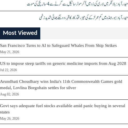
حیدرآباد: بالا نگر میں لاری کی زد میں آکر موٹرسائیکل سے گرنے سے 4 سالہ بچی کی موت
حیدرآباد: بورابنڈہ میں کم عمر لڑکے کی تیز رفتار کار کا قہر، دو سگے بھائی شدید زخمی
Most Viewed
San Francisco Turns to AI to Safeguard Whales From Ship Strikes
May 21, 2026
US to impose steep tariffs on generic medicine imports from Aug 2028
Jul 22, 2026
Arundhati Choudhary wins India's 11th Commonwealth Games gold
medal, Lovlina Borgohain settles for silver
Aug 02, 2026
Govt says adequate fuel stocks available amid panic buying in several
states
May 26, 2026