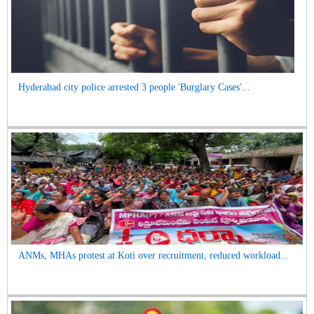
Hyderabad city police arrested 3 people 'Burglary Cases'...
ANMs, MHAs protest at Koti over recruitment, reduced workload...