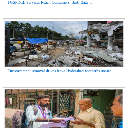
TGSPDCL Services Reach Consumers 'Basti Bata'...
Encroachment removal drives leave Hyderabad footpaths unsafe ...