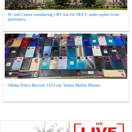
SC told Centre considering CBT test for NEET, seeks replies from
petitioners...
Odisha Police Recover 110 Lost, Stolen Mobile Phones...