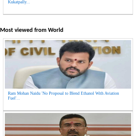
Kukatpally...
Most viewed from
World
Ram Mohan Naidu 'No Proposal to Blend Ethanol With Aviation
Fuel'...