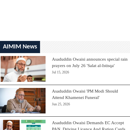
AIMIM News
Asaduddin Owaisi announces special rain
prayers on July 26 'Salat al-Istisqa'
Jul 15, 2026
Asaduddin Owaisi 'PM Modi Should
Attend Khamenei Funeral'
Jun 25, 2026
Asaduddin Owaisi Demands EC Accept
PAN, Driving Licence And Ration Cards