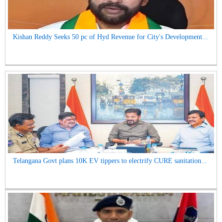
Kishan Reddy Seeks 50 pc of Hyd Revenue for City's Development...
Telangana Govt plans 10K EV tippers to electrify CURE sanitation...