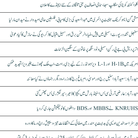
کلواکنٹلہ کویتا کی سنکلپ سبھا، سماجی انصاف پر مبنی تلنگانہ کے نئے ایجنڈے کا اعلان
مشی گن ڈیموکریٹک سینیٹ پرائمری میں عبدالسعید کی بڑی کامیابی، فلسطین حامی امیدوار نے میدان مار لیا
سنبھل تشدد رپورٹ اسمبلی میں پیش، ضیاء الرحمٰن برق اور سہیل اقبال کا ذکر، یوگی نے سازش کا کیا دعویٰ
اتر پردیش بی جے پی رکن اسمبلی ونود سنگھ پر خاتون کے سنگین الزامات
امریکہ میں H-1B اور L-1 ویزا ہولڈرز کے لیے بڑی راحت، اب ملک چھوڑے بغیر ویزا تجدید ممکن
حیدرآباد: سعیدآباد اسٹیل برج اور موسیٰ رام باغ برج کا وزراء و دیگر رہنماؤں نے کیا معائنہ
حیدرآباد: عارضی آر ٹی سی بس اسٹینڈ بارش میں کیچڑ کا ڈھیر، سپر لگژری بس پھنس گئی
KNRUHS نے MBBS اور BDS داخلوں کا نوٹیفکیشن جاری کر دیا
بیرسٹر اسدالدین اویسی کی ہدایت پر مندر میں صفائی کے انتظامات تیز، دیپیش راج ورما کا دورہ