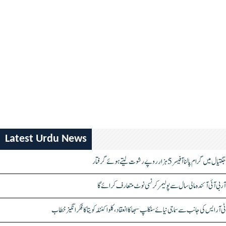
Latest Urdu News
جگتیال میں گرام پالنا آفیسر 5 ہزار روپے رشوت لیتے ہوئے گرفتار
آر بی آئی آئندہ مالی سال سے پولیمر کرنسی نوٹ متعارف کرائے گا
ٹی آر ایس کی جانب سے سماجی نیائے سنکلپ سبھا کا انعقاد، کلواکنٹلہ کویتا کا فکر انگیز خطاب