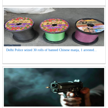
Delhi Police seized 30 rolls of banned Chinese manja, 1 arrested...