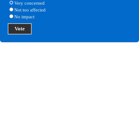
Very concerned
Not too affected
No impact