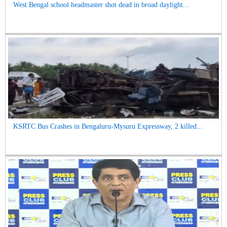
West Bengal school headmaster shot dead in broad daylight...
KSRTC Bus Crashes in Bengaluru-Mysuru Expressway, 2 killed...