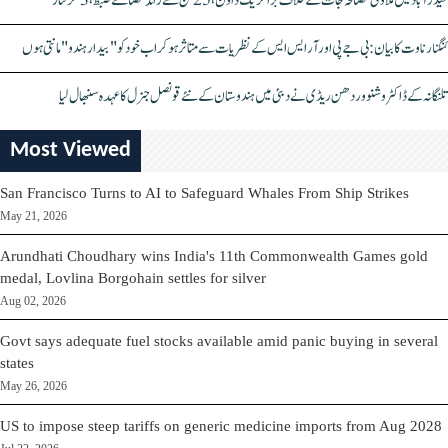
حیدرآباد میں ملاوٹی مصالحہ جات کے خلاف بڑا کریک ڈاؤن، 25 ٹن سے زائد مصالحے ضبط، 3 گرفتار
کنگنا رناوت کا بیان: بی جے پی اور آر ایس ایس کے نظریات سے متاثر ہو کر اب خود کو "بیدار ہندو" مانتی ہوں
تلنگانہ کے ڈاکٹر وشنو وردھن ریڈی نے دبئی میں ہندوستان کے نئے قونصل جنرل کا عہدہ سنبھال لیا
Most Viewed
San Francisco Turns to AI to Safeguard Whales From Ship Strikes
May 21, 2026
Arundhati Choudhary wins India's 11th Commonwealth Games gold
medal, Lovlina Borgohain settles for silver
Aug 02, 2026
Govt says adequate fuel stocks available amid panic buying in several
states
May 26, 2026
US to impose steep tariffs on generic medicine imports from Aug 2028