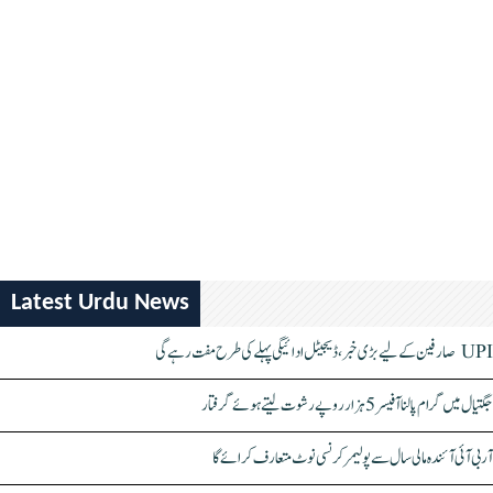
Latest Urdu News
UPI صارفین کے لیے بڑی خبر، ڈیجیٹل ادائیگی پہلے کی طرح مفت رہے گی
جگتیال میں گرام پالنا آفیسر 5 ہزار روپے رشوت لیتے ہوئے گرفتار
آر بی آئی آئندہ مالی سال سے پولیمر کرنسی نوٹ متعارف کرائے گا