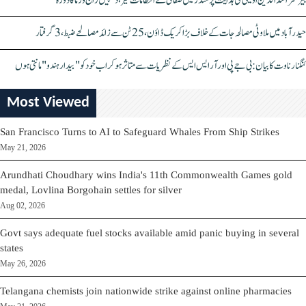
بیرسٹر اسدالدین اویسی کی ہدایت پر مندر میں صفائی کے انتظامات تیز، دیپیش راج ورما کا دورہ
حیدرآباد میں ملاوٹی مصالحہ جات کے خلاف بڑا کریک ڈاؤن، 25 ٹن سے زائد مصالحے ضبط، 3 گرفتار
کنگنا رناوت کا بیان: بی جے پی اور آر ایس ایس کے نظریات سے متاثر ہو کر اب خود کو "بیدار ہندو" مانتی ہوں
Most Viewed
San Francisco Turns to AI to Safeguard Whales From Ship Strikes
May 21, 2026
Arundhati Choudhary wins India's 11th Commonwealth Games gold
medal, Lovlina Borgohain settles for silver
Aug 02, 2026
Govt says adequate fuel stocks available amid panic buying in several
states
May 26, 2026
Telangana chemists join nationwide strike against online pharmacies