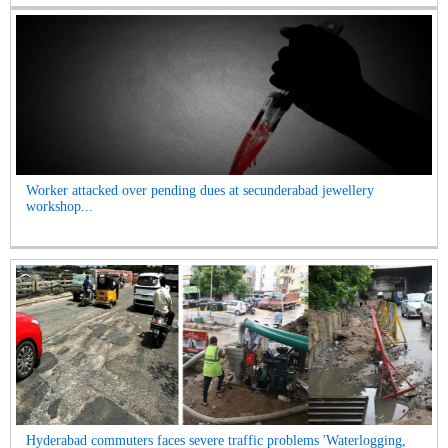
Worker attacked over pending dues at secunderabad jewellery
workshop...
Hyderabad commuters faces severe traffic problems 'Waterlogging,