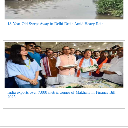
18-Year-Old Swept Away in Delhi Drain Amid Heavy Rain...
India exports over 7,000 metric tonnes of Makhana in Finance Bill
2025...