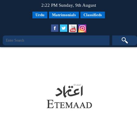
2:22 PM Sunday, 9th August
Urdu
Matrimonials
Classifieds