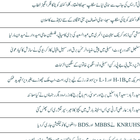
ٹی آر ایس کی جانب سے سماجی نیائے سنکلپ سبھا کا انعقاد، کلواکنٹلہ کویتا کا فکر انگیز خطاب
کلواکنٹلہ کویتا کی سنکلپ سبھا، سماجی انصاف پر مبنی تلنگانہ کے نئے ایجنڈے کا اعلان
مشی گن ڈیموکریٹک سینیٹ پرائمری میں عبدالسعید کی بڑی کامیابی، فلسطین حامی امیدوار نے میدان مار لیا
سنبھل تشدد رپورٹ اسمبلی میں پیش، ضیاء الرحمٰن برق اور سہیل اقبال کا ذکر، یوگی نے سازش کا کیا دعویٰ
اتر پردیش بی جے پی رکن اسمبلی ونود سنگھ پر خاتون کے سنگین الزامات
امریکہ میں H-1B اور L-1 ویزا ہولڈرز کے لیے بڑی راحت، اب ملک چھوڑے بغیر ویزا تجدید ممکن
حیدرآباد: سعیدآباد اسٹیل برج اور موسیٰ رام باغ برج کا وزراء و دیگر رہنماؤں نے کیا معائنہ
حیدرآباد: عارضی آر ٹی سی بس اسٹینڈ بارش میں کیچڑ کا ڈھیر، سپر لگژری بس پھنس گئی
KNRUHS نے MBBS اور BDS داخلوں کا نوٹیفکیشن جاری کر دیا