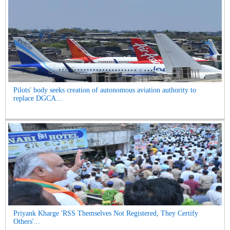
Pilots' body seeks creation of autonomous aviation authority to
replace DGCA...
Priyank Kharge 'RSS Themselves Not Registered, They Certify
Others'...