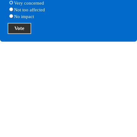
Very concerned
Not too affected
No impact