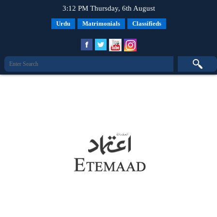
3:12 PM Thursday, 6th August
Urdu
Matrimonials
Classifieds