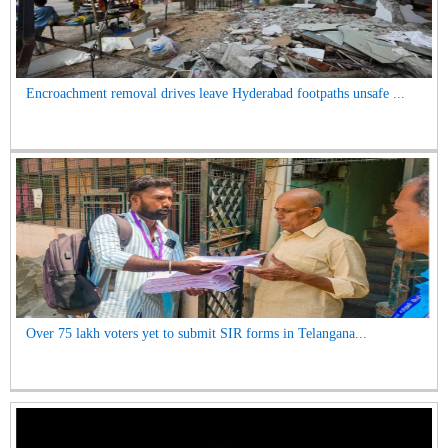
Encroachment removal drives leave Hyderabad footpaths unsafe ...
Over 75 lakh voters yet to submit SIR forms in Telangana...