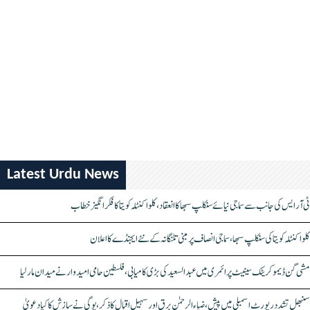
Latest Urdu News
ٹی آر ایس کی جانب سے سماجی نیائے سنکلپ سبھا کا انعقاد، کلواکنٹلہ کویتا کا فکر انگیز خطاب
کلواکنٹلہ کویتا کی سنکلپ سبھا، سماجی انصاف پر مبنی تلنگانہ کے نئے ایجنڈے کا اعلان
مشی گن ڈیموکریٹک سینیٹ پرائمری میں عبدالسعید کی بڑی کامیابی، فلسطین حامی امیدوار نے میدان مار لیا
سنبھل تشدد رپورٹ اسمبلی میں پیش، ضیاء الرحمٰن برق اور سہیل اقبال کا ذکر، یوگی نے سازش کا کیا دعویٰ