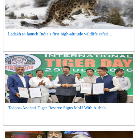
Ladakh to launch India’s first high-altitude wildlife safari...
Tadoba-Andhari Tiger Reserve Signs MoU With Airbnb...