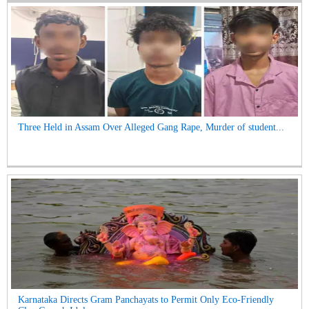
Three Held in Assam Over Alleged Gang Rape, Murder of student...
Karnataka Directs Gram Panchayats to Permit Only Eco-Friendly