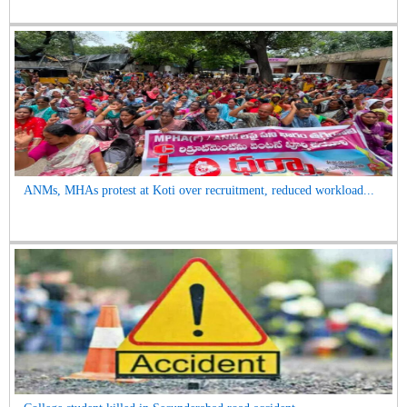
ANMs, MHAs protest at Koti over recruitment, reduced workload...