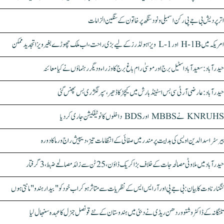
اتر پردیش بی جے پی رکن اسمبلی ونود سنگھ پر خاتون کے سنگین الزامات
امریکہ میں H-1B اور L-1 ویزا ہولڈرز کے لیے بڑی راحت، اب ملک چھوڑے بغیر ویزا تجدید ممکن
حیدرآباد: سعیدآباد اسٹیل برج اور موسیٰ رام باغ برج کا وزراء و دیگر رہنماؤں نے کیا معائنہ
حیدرآباد: عارضی آر ٹی سی بس اسٹینڈ بارش میں کیچڑ کا ڈھیر، سپر لگژری بس پھنس گئی
KNRUHS نے MBBS اور BDS داخلوں کا نوٹیفکیشن جاری کر دیا
بیرسٹر اسدالدین اویسی کی ہدایت پر مندر میں صفائی کے انتظامات تیز، دیپیش راج ورما کا دورہ
حیدرآباد میں ملاوٹی مصالحہ جات کے خلاف بڑا کریک ڈاؤن، 25 ٹن سے زائد مصالحے ضبط، 3 گرفتار
کنگنا رناوت کا بیان: بی جے پی اور آر ایس ایس کے نظریات سے متاثر ہو کر اب خود کو "بیدار ہندو" مانتی ہوں
تلنگانہ کے ڈاکٹر وشنو وردھن ریڈی نے دبئی میں ہندوستان کے نئے قونصل جنرل کا عہدہ سنبھال لیا