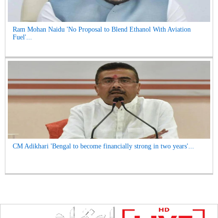
Ram Mohan Naidu 'No Proposal to Blend Ethanol With Aviation
Fuel'...
CM Adikhari 'Bengal to become financially strong in two years'...