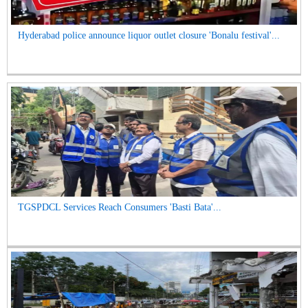
Hyderabad police announce liquor outlet closure 'Bonalu festival'...
TGSPDCL Services Reach Consumers 'Basti Bata'...