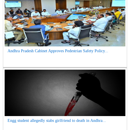
Andhra Pradesh Cabinet Approves Pedestrian Safety Policy...
Engg student allegedly stabs girlfriend to death in Andhra...