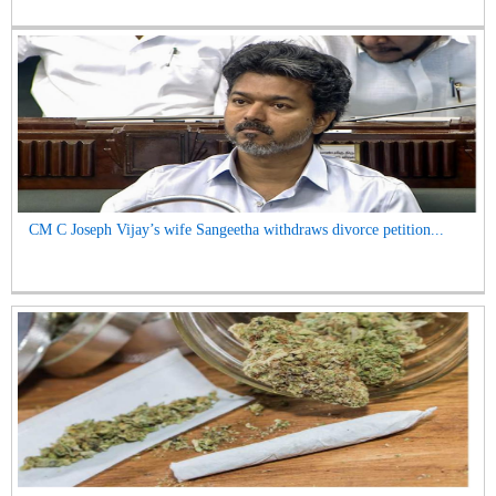
CM C Joseph Vijay’s wife Sangeetha withdraws divorce petition...