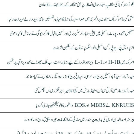
کلواکنٹلہ کویتا کی سنکلپ سبھا، سماجی انصاف پر مبنی تلنگانہ کے نئے ایجنڈے کا اعلان
مشی گن ڈیموکریٹک سینیٹ پرائمری میں عبدالسعید کی بڑی کامیابی، فلسطین حامی امیدوار نے میدان مار لیا
سنبھل تشدد رپورٹ اسمبلی میں پیش، ضیاء الرحمٰن برق اور سہیل اقبال کا ذکر، یوگی نے سازش کا کیا دعویٰ
اتر پردیش بی جے پی رکن اسمبلی ونود سنگھ پر خاتون کے سنگین الزامات
امریکہ میں H-1B اور L-1 ویزا ہولڈرز کے لیے بڑی راحت، اب ملک چھوڑے بغیر ویزا تجدید ممکن
حیدرآباد: سعیدآباد اسٹیل برج اور موسیٰ رام باغ برج کا وزراء و دیگر رہنماؤں نے کیا معائنہ
حیدرآباد: عارضی آر ٹی سی بس اسٹینڈ بارش میں کیچڑ کا ڈھیر، سپر لگژری بس پھنس گئی
KNRUHS نے MBBS اور BDS داخلوں کا نوٹیفکیشن جاری کر دیا
بیرسٹر اسدالدین اویسی کی ہدایت پر مندر میں صفائی کے انتظامات تیز، دیپیش راج ورما کا دورہ