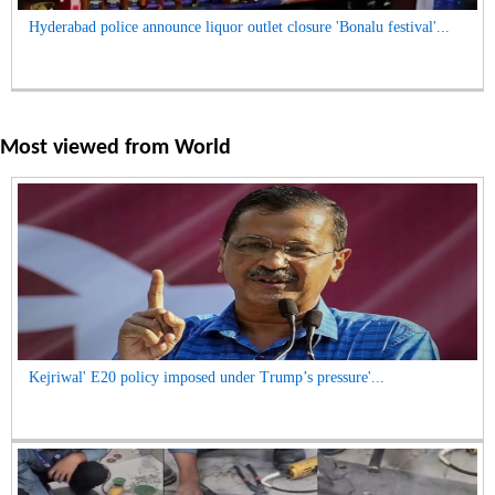
Hyderabad police announce liquor outlet closure 'Bonalu festival'...
Most viewed from
World
Kejriwal' E20 policy imposed under Trump’s pressure'...