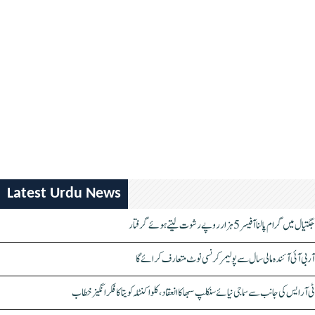
Latest Urdu News
جگتیال میں گرام پالنا آفیسر 5 ہزار روپے رشوت لیتے ہوئے گرفتار
آر بی آئی آئندہ مالی سال سے پولیمر کرنسی نوٹ متعارف کرائے گا
ٹی آر ایس کی جانب سے سماجی نیائے سنکلپ سبھا کا انعقاد، کلواکنٹلہ کویتا کا فکر انگیز خطاب