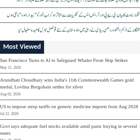
حیدرآباد میں ملاوٹی مصالحہ جات کے خلاف بڑا کریک ڈاؤن، 25 ٹن سے زائد مصالحے ضبط، 3 گرفتار
کنگنا رناوت کا بیان: بی جے پی اور آر ایس ایس کے نظریات سے متاثر ہو کر اب خود کو "بیدار ہندو" مانتی ہوں
تلنگانہ کے ڈاکٹر وشنو وردھن ریڈی نے دبئی میں ہندوستان کے نئے قونصل جنرل کا عہدہ سنبھال لیا
Most Viewed
San Francisco Turns to AI to Safeguard Whales From Ship Strikes
May 21, 2026
Arundhati Choudhary wins India's 11th Commonwealth Games gold
medal, Lovlina Borgohain settles for silver
Aug 02, 2026
US to impose steep tariffs on generic medicine imports from Aug 2028
Jul 22, 2026
Govt says adequate fuel stocks available amid panic buying in several
states