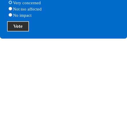
Very concerned
Not too affected
No impact