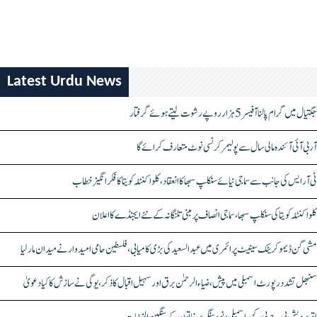
Latest Urdu News
جگتیال میں گرام پالنا آفیسر 5 ہزار روپے رشوت لیتے ہوئے گرفتار
آر بی آئی آئندہ مالی سال سے پولیمر کرنسی نوٹ متعارف کرائے گا
ٹی آر ایس کی جانب سے سماجی نیائے سنکلپ سبھا کا انعقاد، کلواکنٹلہ کویتا کا فکر انگیز خطاب
کلواکنٹلہ کویتا کی سنکلپ سبھا، سماجی انصاف پر مبنی تلنگانہ کے نئے ایجنڈے کا اعلان
مشی گن ڈیموکریٹک سینیٹ پرائمری میں عبدالسعید کی بڑی کامیابی، فلسطین حامی امیدوار نے میدان مار لیا
سنبھل تشدد رپورٹ اسمبلی میں پیش، ضیاء الرحمٰن برق اور سہیل اقبال کا ذکر، یوگی نے سازش کا کیا دعویٰ