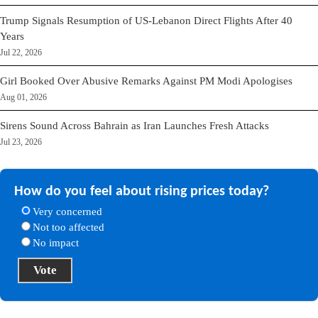
Trump Signals Resumption of US-Lebanon Direct Flights After 40
Years
Jul 22, 2026
Girl Booked Over Abusive Remarks Against PM Modi Apologises
Aug 01, 2026
Sirens Sound Across Bahrain as Iran Launches Fresh Attacks
Jul 23, 2026
How do you feel about rising prices today?
Very concerned
Not too affected
No impact