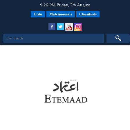
9:26 PM Friday, 7th August
Urdu
Matrimonials
Classifieds