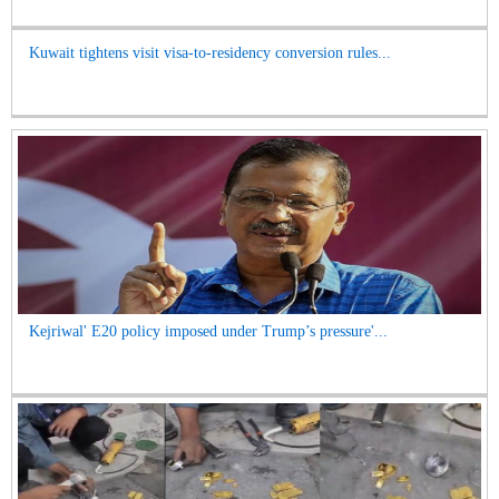
Kuwait tightens visit visa-to-residency conversion rules...
Kejriwal' E20 policy imposed under Trump’s pressure'...