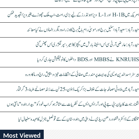
اتر پردیش بی جے پی رکن اسمبلی ونود سنگھ پر خاتون کے سنگین الزامات
امریکہ میں H-1B اور L-1 ویزا ہولڈرز کے لیے بڑی راحت، اب ملک چھوڑے بغیر ویزا تجدید ممکن
حیدرآباد: سعیدآباد اسٹیل برج اور موسیٰ رام باغ برج کا وزراء و دیگر رہنماؤں نے کیا معائنہ
حیدرآباد: عارضی آر ٹی سی بس اسٹینڈ بارش میں کیچڑ کا ڈھیر، سپر لگژری بس پھنس گئی
KNRUHS نے MBBS اور BDS داخلوں کا نوٹیفکیشن جاری کر دیا
بیرسٹر اسدالدین اویسی کی ہدایت پر مندر میں صفائی کے انتظامات تیز، دیپیش راج ورما کا دورہ
حیدرآباد میں ملاوٹی مصالحہ جات کے خلاف بڑا کریک ڈاؤن، 25 ٹن سے زائد مصالحے ضبط، 3 گرفتار
کنگنا رناوت کا بیان: بی جے پی اور آر ایس ایس کے نظریات سے متاثر ہو کر اب خود کو "بیدار ہندو" مانتی ہوں
تلنگانہ کے ڈاکٹر وشنو وردھن ریڈی نے دبئی میں ہندوستان کے نئے قونصل جنرل کا عہدہ سنبھال لیا
Most Viewed