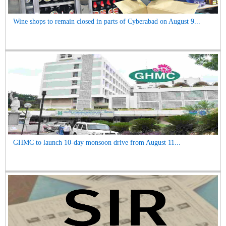
Wine shops to remain closed in parts of Cyberabad on August 9...
GHMC to launch 10-day monsoon drive from August 11...