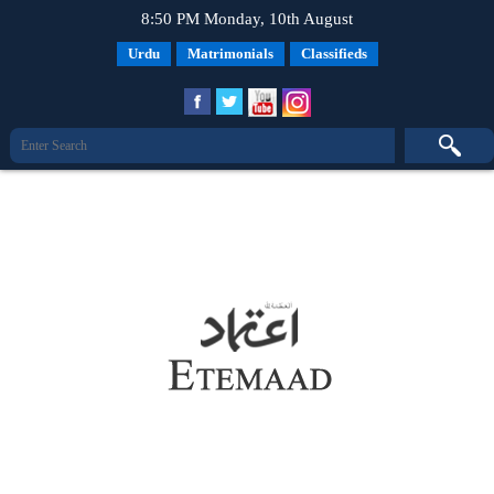
8:50 PM Monday, 10th August
Urdu
Matrimonials
Classifieds