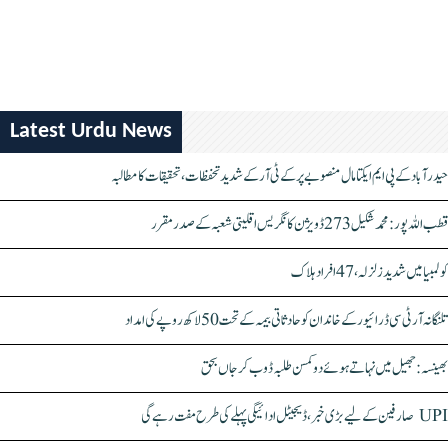
Latest Urdu News
حیدرآباد کے پی ایم ایکتا مال منصوبے پر کے ٹی آر کے شدید تحفظات، تحقیقات کا مطالبہ
قطب اللہ پور: محمد شکیل 273 ڈویژن کانگریس اقلیتی شعبہ کے صدر مقرر
کولمبیا میں شدید زلزلہ، 47 افراد ہلاک
تلنگانہ آر ٹی سی ڈرائیور کے خاندان کو حادثاتی بیمہ کے تحت 50 لاکھ روپے کی امداد
بھینسہ: جھیل میں نہاتے ہوئے دو کمسن طلبہ ڈوب کر جاں بحق
UPI صارفین کے لیے بڑی خبر، ڈیجیٹل ادائیگی پہلے کی طرح مفت رہے گی