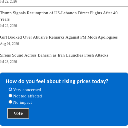
Jul 22, 2026
Trump Signals Resumption of US-Lebanon Direct Flights After 40
Years
Jul 22, 2026
Girl Booked Over Abusive Remarks Against PM Modi Apologises
Aug 01, 2026
Sirens Sound Across Bahrain as Iran Launches Fresh Attacks
Jul 23, 2026
How do you feel about rising prices today?
Very concerned
Not too affected
No impact