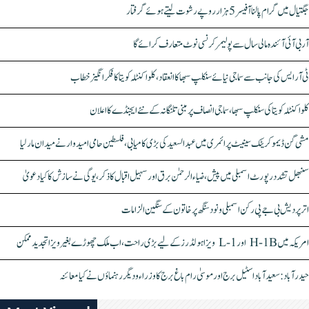
جگتیال میں گرام پالنا آفیسر 5 ہزار روپے رشوت لیتے ہوئے گرفتار
آر بی آئی آئندہ مالی سال سے پولیمر کرنسی نوٹ متعارف کرائے گا
ٹی آر ایس کی جانب سے سماجی نیائے سنکلپ سبھا کا انعقاد، کلواکنٹلہ کویتا کا فکر انگیز خطاب
کلواکنٹلہ کویتا کی سنکلپ سبھا، سماجی انصاف پر مبنی تلنگانہ کے نئے ایجنڈے کا اعلان
مشی گن ڈیموکریٹک سینیٹ پرائمری میں عبدالسعید کی بڑی کامیابی، فلسطین حامی امیدوار نے میدان مار لیا
سنبھل تشدد رپورٹ اسمبلی میں پیش، ضیاء الرحمٰن برق اور سہیل اقبال کا ذکر، یوگی نے سازش کا کیا دعویٰ
اتر پردیش بی جے پی رکن اسمبلی ونود سنگھ پر خاتون کے سنگین الزامات
امریکہ میں H-1B اور L-1 ویزا ہولڈرز کے لیے بڑی راحت، اب ملک چھوڑے بغیر ویزا تجدید ممکن
حیدرآباد: سعیدآباد اسٹیل برج اور موسیٰ رام باغ برج کا وزراء و دیگر رہنماؤں نے کیا معائنہ