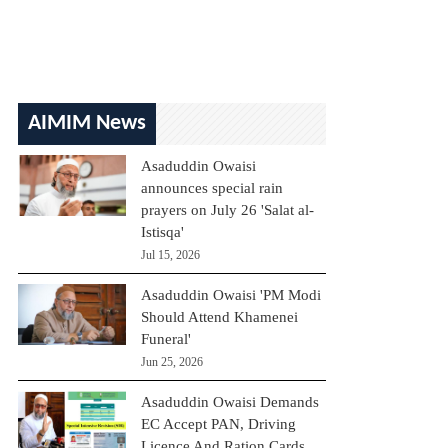
AIMIM News
Asaduddin Owaisi
announces special rain
prayers on July 26 'Salat al-
Istisqa'
Jul 15, 2026
Asaduddin Owaisi 'PM Modi
Should Attend Khamenei
Funeral'
Jun 25, 2026
Asaduddin Owaisi Demands
EC Accept PAN, Driving
Licence And Ration Cards