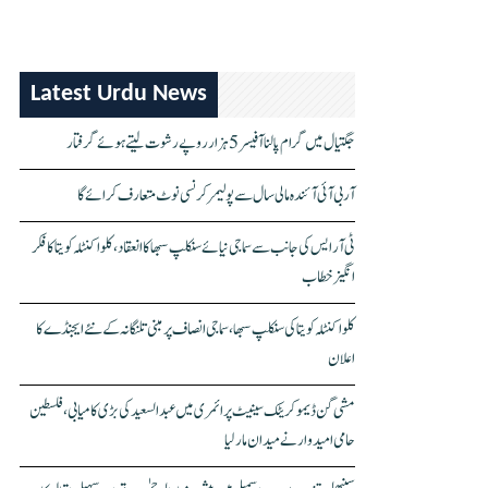
Latest Urdu News
جگتیال میں گرام پالنا آفیسر 5 ہزار روپے رشوت لیتے ہوئے گرفتار
آر بی آئی آئندہ مالی سال سے پولیمر کرنسی نوٹ متعارف کرائے گا
ٹی آر ایس کی جانب سے سماجی نیائے سنکلپ سبھا کا انعقاد، کلواکنٹلہ کویتا کا فکر
انگیز خطاب
کلواکنٹلہ کویتا کی سنکلپ سبھا، سماجی انصاف پر مبنی تلنگانہ کے نئے ایجنڈے کا
اعلان
مشی گن ڈیموکریٹک سینیٹ پرائمری میں عبدالسعید کی بڑی کامیابی، فلسطین
حامی امیدوار نے میدان مار لیا