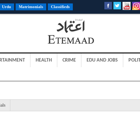
Urdu
Matrimonials
Classifieds
RTAINMENT
HEALTH
CRIME
EDU AND JOBS
POLIT
als