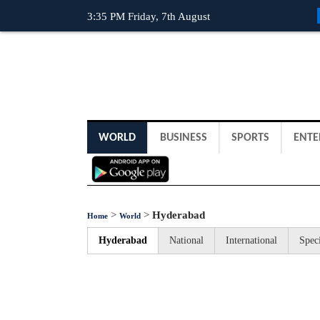
3:35 PM Friday, 7th August
WORLD
BUSINESS
SPORTS
ENTE
>
>
Hyderabad
Home
World
Hyderabad
National
International
Speci