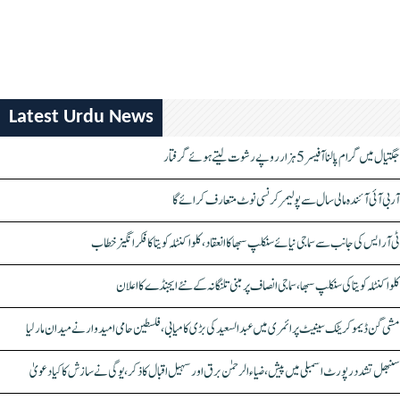
Latest Urdu News
جگتیال میں گرام پالنا آفیسر 5 ہزار روپے رشوت لیتے ہوئے گرفتار
آر بی آئی آئندہ مالی سال سے پولیمر کرنسی نوٹ متعارف کرائے گا
ٹی آر ایس کی جانب سے سماجی نیائے سنکلپ سبھا کا انعقاد، کلواکنٹلہ کویتا کا فکر انگیز خطاب
کلواکنٹلہ کویتا کی سنکلپ سبھا، سماجی انصاف پر مبنی تلنگانہ کے نئے ایجنڈے کا اعلان
مشی گن ڈیموکریٹک سینیٹ پرائمری میں عبدالسعید کی بڑی کامیابی، فلسطین حامی امیدوار نے میدان مار لیا
سنبھل تشدد رپورٹ اسمبلی میں پیش، ضیاء الرحمٰن برق اور سہیل اقبال کا ذکر، یوگی نے سازش کا کیا دعویٰ