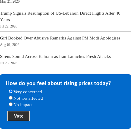
May 21, 2026
Trump Signals Resumption of US-Lebanon Direct Flights After 40
Years
Jul 22, 2026
Girl Booked Over Abusive Remarks Against PM Modi Apologises
Aug 01, 2026
Sirens Sound Across Bahrain as Iran Launches Fresh Attacks
Jul 23, 2026
How do you feel about rising prices today?
Very concerned
Not too affected
No impact