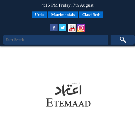
4:16 PM Friday, 7th August
Urdu
Matrimonials
Classifieds