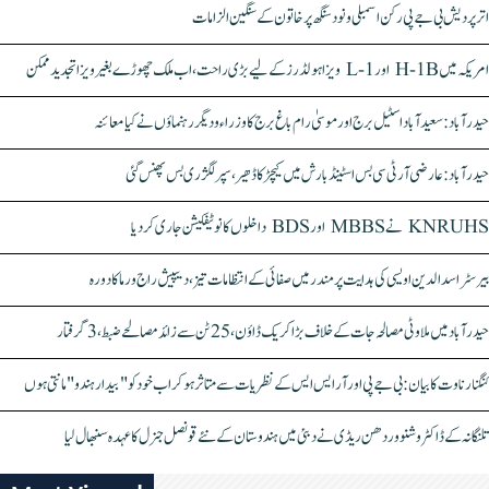
اتر پردیش بی جے پی رکن اسمبلی ونود سنگھ پر خاتون کے سنگین الزامات
امریکہ میں H-1B اور L-1 ویزا ہولڈرز کے لیے بڑی راحت، اب ملک چھوڑے بغیر ویزا تجدید ممکن
حیدرآباد: سعیدآباد اسٹیل برج اور موسیٰ رام باغ برج کا وزراء و دیگر رہنماؤں نے کیا معائنہ
حیدرآباد: عارضی آر ٹی سی بس اسٹینڈ بارش میں کیچڑ کا ڈھیر، سپر لگژری بس پھنس گئی
KNRUHS نے MBBS اور BDS داخلوں کا نوٹیفکیشن جاری کر دیا
بیرسٹر اسدالدین اویسی کی ہدایت پر مندر میں صفائی کے انتظامات تیز، دیپیش راج ورما کا دورہ
حیدرآباد میں ملاوٹی مصالحہ جات کے خلاف بڑا کریک ڈاؤن، 25 ٹن سے زائد مصالحے ضبط، 3 گرفتار
کنگنا رناوت کا بیان: بی جے پی اور آر ایس ایس کے نظریات سے متاثر ہو کر اب خود کو "بیدار ہندو" مانتی ہوں
تلنگانہ کے ڈاکٹر وشنو وردھن ریڈی نے دبئی میں ہندوستان کے نئے قونصل جنرل کا عہدہ سنبھال لیا