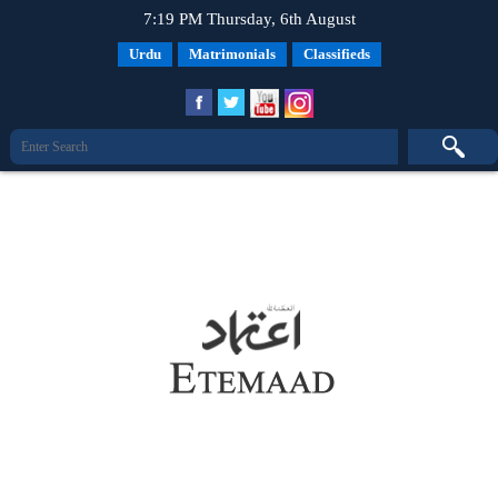
7:19 PM Thursday, 6th August
Urdu
Matrimonials
Classifieds