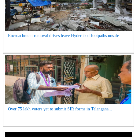
Encroachment removal drives leave Hyderabad footpaths unsafe ...
Over 75 lakh voters yet to submit SIR forms in Telangana...