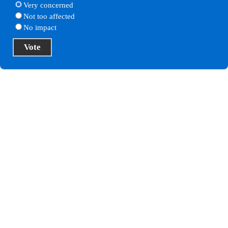
Very concerned
Not too affected
No impact