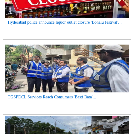
Hyderabad police announce liquor outlet closure 'Bonalu festival'...
TGSPDCL Services Reach Consumers 'Basti Bata'...