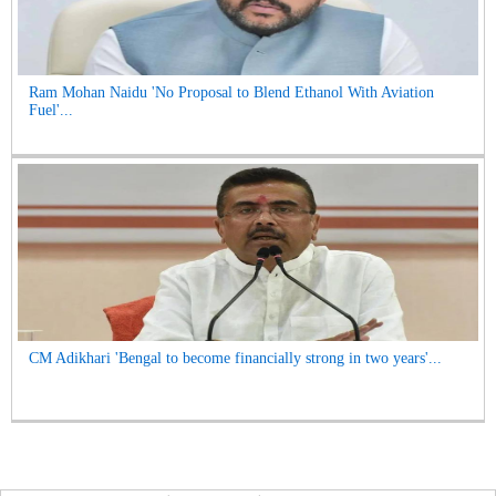
Ram Mohan Naidu 'No Proposal to Blend Ethanol With Aviation
Fuel'...
CM Adikhari 'Bengal to become financially strong in two years'...