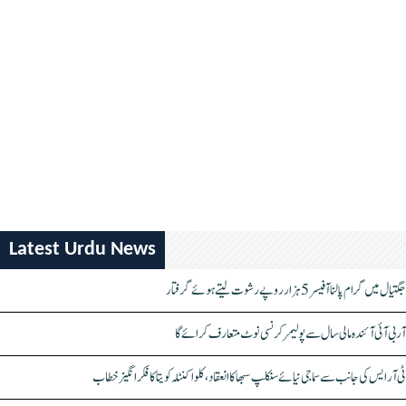
Latest Urdu News
جگتیال میں گرام پالنا آفیسر 5 ہزار روپے رشوت لیتے ہوئے گرفتار
آر بی آئی آئندہ مالی سال سے پولیمر کرنسی نوٹ متعارف کرائے گا
ٹی آر ایس کی جانب سے سماجی نیائے سنکلپ سبھا کا انعقاد، کلواکنٹلہ کویتا کا فکر انگیز خطاب