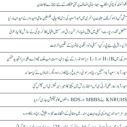
کلواکنٹلہ کویتا کی سنکلپ سبھا، سماجی انصاف پر مبنی تلنگانہ کے نئے ایجنڈے کا اعلان
مشی گن ڈیموکریٹک سینیٹ پرائمری میں عبدالسعید کی بڑی کامیابی، فلسطین حامی امیدوار نے میدان مار لیا
سنبھل تشدد رپورٹ اسمبلی میں پیش، ضیاء الرحمٰن برق اور سہیل اقبال کا ذکر، یوگی نے سازش کا کیا دعویٰ
اتر پردیش بی جے پی رکن اسمبلی ونود سنگھ پر خاتون کے سنگین الزامات
امریکہ میں H-1B اور L-1 ویزا ہولڈرز کے لیے بڑی راحت، اب ملک چھوڑے بغیر ویزا تجدید ممکن
حیدرآباد: سعیدآباد اسٹیل برج اور موسیٰ رام باغ برج کا وزراء و دیگر رہنماؤں نے کیا معائنہ
حیدرآباد: عارضی آر ٹی سی بس اسٹینڈ بارش میں کیچڑ کا ڈھیر، سپر لگژری بس پھنس گئی
KNRUHS نے MBBS اور BDS داخلوں کا نوٹیفکیشن جاری کر دیا
بیرسٹر اسدالدین اویسی کی ہدایت پر مندر میں صفائی کے انتظامات تیز، دیپیش راج ورما کا دورہ