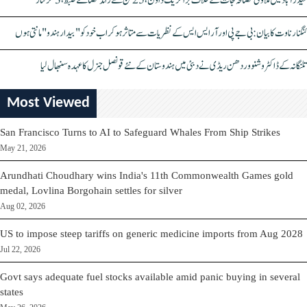
حیدرآباد میں ملاوٹی مصالحہ جات کے خلاف بڑا کریک ڈاؤن، 25 ٹن سے زائد مصالحے ضبط، 3 گرفتار
کنگنا رناوت کا بیان: بی جے پی اور آر ایس ایس کے نظریات سے متاثر ہو کر اب خود کو "بیدار ہندو" مانتی ہوں
تلنگانہ کے ڈاکٹر وشنو وردھن ریڈی نے دبئی میں ہندوستان کے نئے قونصل جنرل کا عہدہ سنبھال لیا
Most Viewed
San Francisco Turns to AI to Safeguard Whales From Ship Strikes
May 21, 2026
Arundhati Choudhary wins India's 11th Commonwealth Games gold
medal, Lovlina Borgohain settles for silver
Aug 02, 2026
US to impose steep tariffs on generic medicine imports from Aug 2028
Jul 22, 2026
Govt says adequate fuel stocks available amid panic buying in several
states