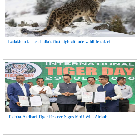
Ladakh to launch India’s first high-altitude wildlife safari...
Tadoba-Andhari Tiger Reserve Signs MoU With Airbnb...