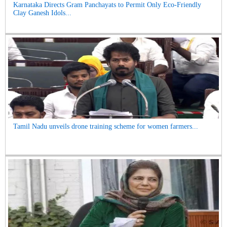
Karnataka Directs Gram Panchayats to Permit Only Eco-Friendly
Clay Ganesh Idols...
Tamil Nadu unveils drone training scheme for women farmers...