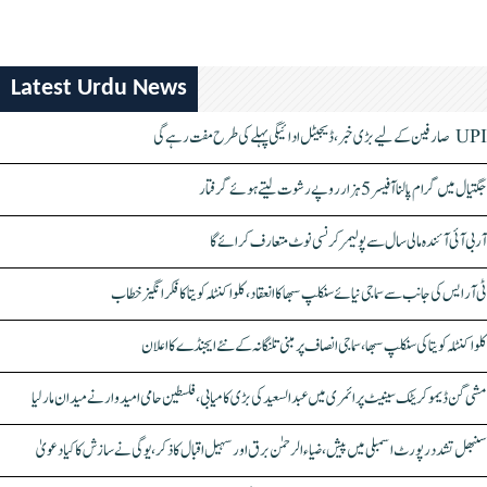
Latest Urdu News
UPI صارفین کے لیے بڑی خبر، ڈیجیٹل ادائیگی پہلے کی طرح مفت رہے گی
جگتیال میں گرام پالنا آفیسر 5 ہزار روپے رشوت لیتے ہوئے گرفتار
آر بی آئی آئندہ مالی سال سے پولیمر کرنسی نوٹ متعارف کرائے گا
ٹی آر ایس کی جانب سے سماجی نیائے سنکلپ سبھا کا انعقاد، کلواکنٹلہ کویتا کا فکر انگیز خطاب
کلواکنٹلہ کویتا کی سنکلپ سبھا، سماجی انصاف پر مبنی تلنگانہ کے نئے ایجنڈے کا اعلان
مشی گن ڈیموکریٹک سینیٹ پرائمری میں عبدالسعید کی بڑی کامیابی، فلسطین حامی امیدوار نے میدان مار لیا
سنبھل تشدد رپورٹ اسمبلی میں پیش، ضیاء الرحمٰن برق اور سہیل اقبال کا ذکر، یوگی نے سازش کا کیا دعویٰ