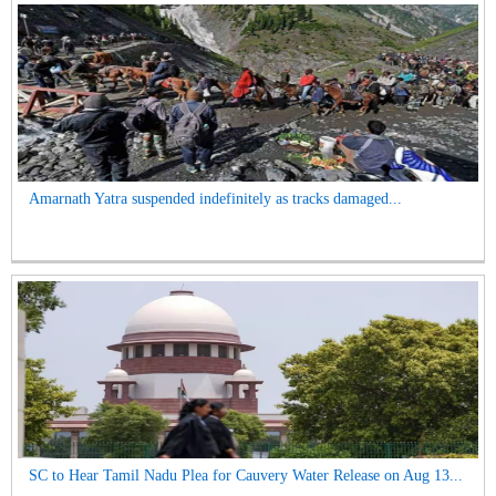
Amarnath Yatra suspended indefinitely as tracks damaged...
SC to Hear Tamil Nadu Plea for Cauvery Water Release on Aug 13...