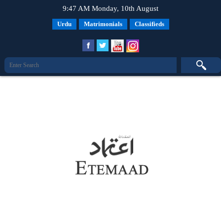
9:47 AM Monday, 10th August
Urdu
Matrimonials
Classifieds