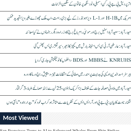
اتر پردیش بی جے پی رکن اسمبلی ونود سنگھ پر خاتون کے سنگین الزامات
امریکہ میں H-1B اور L-1 ویزا ہولڈرز کے لیے بڑی راحت، اب ملک چھوڑے بغیر ویزا تجدید ممکن
حیدرآباد: سعیدآباد اسٹیل برج اور موسیٰ رام باغ برج کا وزراء و دیگر رہنماؤں نے کیا معائنہ
حیدرآباد: عارضی آر ٹی سی بس اسٹینڈ بارش میں کیچڑ کا ڈھیر، سپر لگژری بس پھنس گئی
KNRUHS نے MBBS اور BDS داخلوں کا نوٹیفکیشن جاری کر دیا
بیرسٹر اسدالدین اویسی کی ہدایت پر مندر میں صفائی کے انتظامات تیز، دیپیش راج ورما کا دورہ
حیدرآباد میں ملاوٹی مصالحہ جات کے خلاف بڑا کریک ڈاؤن، 25 ٹن سے زائد مصالحے ضبط، 3 گرفتار
کنگنا رناوت کا بیان: بی جے پی اور آر ایس ایس کے نظریات سے متاثر ہو کر اب خود کو "بیدار ہندو" مانتی ہوں
Most Viewed
San Francisco Turns to AI to Safeguard Whales From Ship Strikes