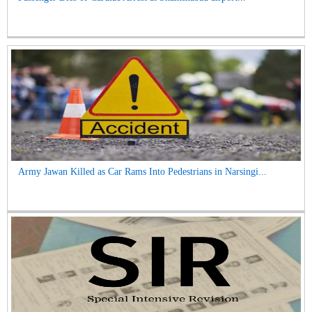
Army Jawan Killed as Car Rams Into Pedestrians in Narsingi...