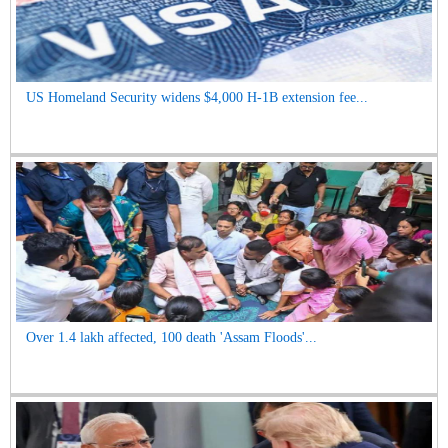
US Homeland Security widens $4,000 H-1B extension fee...
Over 1.4 lakh affected, 100 death 'Assam Floods'...