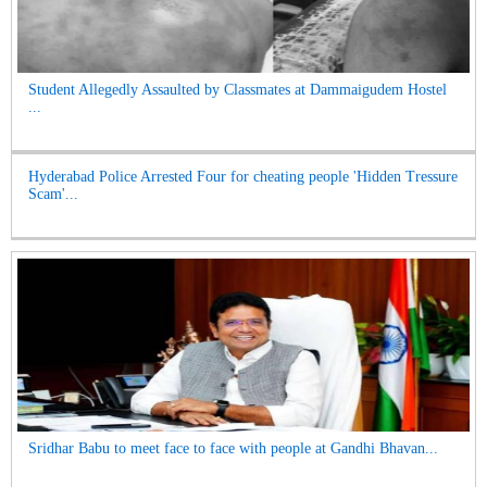
Student Allegedly Assaulted by Classmates at Dammaigudem Hostel
...
Hyderabad Police Arrested Four for cheating people 'Hidden Tressure
Scam'...
Sridhar Babu to meet face to face with people at Gandhi Bhavan...