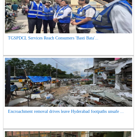
TGSPDCL Services Reach Consumers 'Basti Bata'...
Encroachment removal drives leave Hyderabad footpaths unsafe ...