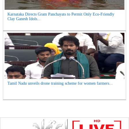
Karnataka Directs Gram Panchayats to Permit Only Eco-Friendly
Clay Ganesh Idols...
Tamil Nadu unveils drone training scheme for women farmers...