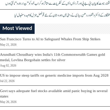
کنگنا رناوت کا بیان: بی جے پی اور آر ایس ایس کے نظریات سے متاثر ہو کر اب خود کو "بیدار ہندو" مانتی ہوں
تلنگانہ کے ڈاکٹر وشنو وردھن ریڈی نے دبئی میں ہندوستان کے نئے قونصل جنرل کا عہدہ سنبھال لیا
Most Viewed
San Francisco Turns to AI to Safeguard Whales From Ship Strikes
May 21, 2026
Arundhati Choudhary wins India's 11th Commonwealth Games gold
medal, Lovlina Borgohain settles for silver
Aug 02, 2026
US to impose steep tariffs on generic medicine imports from Aug 2028
Jul 22, 2026
Govt says adequate fuel stocks available amid panic buying in several
states
May 26, 2026