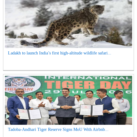
Ladakh to launch India’s first high-altitude wildlife safari...
Tadoba-Andhari Tiger Reserve Signs MoU With Airbnb...