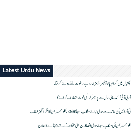
Latest Urdu News
جگتیال میں گرام پالنا آفیسر 5 ہزار روپے رشوت لیتے ہوئے گرفتار
آر بی آئی آئندہ مالی سال سے پولیمر کرنسی نوٹ متعارف کرائے گا
ٹی آر ایس کی جانب سے سماجی نیائے سنکلپ سبھا کا انعقاد، کلواکنٹلہ کویتا کا فکر انگیز خطاب
کلواکنٹلہ کویتا کی سنکلپ سبھا، سماجی انصاف پر مبنی تلنگانہ کے نئے ایجنڈے کا اعلان