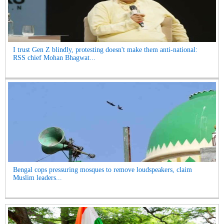
I trust Gen Z blindly, protesting doesn't make them anti-national:
RSS chief Mohan Bhagwat...
Bengal cops pressuring mosques to remove loudspeakers, claim
Muslim leaders...