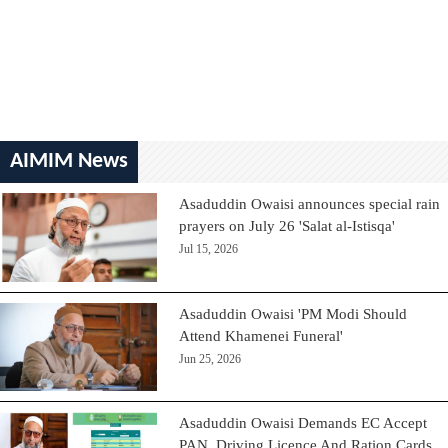
AIMIM News
Asaduddin Owaisi announces special rain
prayers on July 26 'Salat al-Istisqa'
Jul 15, 2026
Asaduddin Owaisi 'PM Modi Should
Attend Khamenei Funeral'
Jun 25, 2026
Asaduddin Owaisi Demands EC Accept
PAN, Driving Licence And Ration Cards