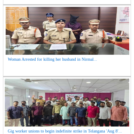
Woman Arrested for killing her husband in Nirmal...
Gig worker unions to begin indefinite strike in Telangana 'Aug 8'...