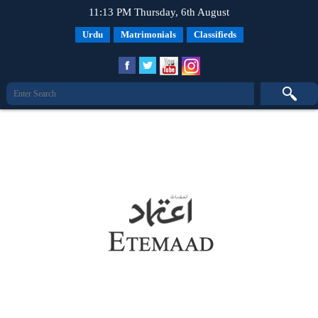
11:13 PM Thursday, 6th August
Urdu
Matrimonials
Classifieds