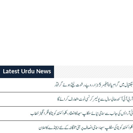
Latest Urdu News
جگتیال میں گرام پالنا آفیسر 5 ہزار روپے رشوت لیتے ہوئے گرفتار
آر بی آئی آئندہ مالی سال سے پولیمر کرنسی نوٹ متعارف کرائے گا
ٹی آر ایس کی جانب سے سماجی نیائے سنکلپ سبھا کا انعقاد، کلواکنٹلہ کویتا کا فکر انگیز خطاب
کلواکنٹلہ کویتا کی سنکلپ سبھا، سماجی انصاف پر مبنی تلنگانہ کے نئے ایجنڈے کا اعلان