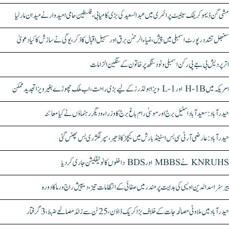
مشی گن ڈیموکریٹک سینیٹ پرائمری میں عبدالسعید کی بڑی کامیابی، فلسطین حامی امیدوار نے میدان مار لیا
سنبھل تشدد رپورٹ اسمبلی میں پیش، ضیاء الرحمٰن برق اور سہیل اقبال کا ذکر، یوگی نے سازش کا کیا دعویٰ
اتر پردیش بی جے پی رکن اسمبلی ونود سنگھ پر خاتون کے سنگین الزامات
امریکہ میں H-1B اور L-1 ویزا ہولڈرز کے لیے بڑی راحت، اب ملک چھوڑے بغیر ویزا تجدید ممکن
حیدرآباد: سعیدآباد اسٹیل برج اور موسیٰ رام باغ برج کا وزراء و دیگر رہنماؤں نے کیا معائنہ
حیدرآباد: عارضی آر ٹی سی بس اسٹینڈ بارش میں کیچڑ کا ڈھیر، سپر لگژری بس پھنس گئی
KNRUHS نے MBBS اور BDS داخلوں کا نوٹیفکیشن جاری کر دیا
بیرسٹر اسدالدین اویسی کی ہدایت پر مندر میں صفائی کے انتظامات تیز، دیپیش راج ورما کا دورہ
حیدرآباد میں ملاوٹی مصالحہ جات کے خلاف بڑا کریک ڈاؤن، 25 ٹن سے زائد مصالحے ضبط، 3 گرفتار