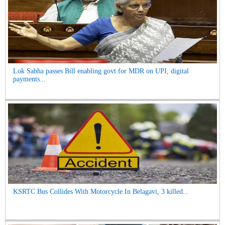
Lok Sabha passes Bill enabling govt for MDR on UPI, digital
payments...
KSRTC Bus Collides With Motorcycle In Belagavi, 3 killed...