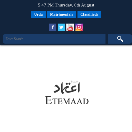
5:47 PM Thursday, 6th August
Urdu
Matrimonials
Classifieds