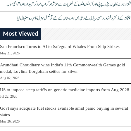
کنگنا رناوت کا بیان: بی جے پی اور آر ایس ایس کے نظریات سے متاثر ہو کر اب خود کو "بیدار ہندو" مانتی ہوں
تلنگانہ کے ڈاکٹر وشنو وردھن ریڈی نے دبئی میں ہندوستان کے نئے قونصل جنرل کا عہدہ سنبھال لیا
Most Viewed
San Francisco Turns to AI to Safeguard Whales From Ship Strikes
May 21, 2026
Arundhati Choudhary wins India's 11th Commonwealth Games gold
medal, Lovlina Borgohain settles for silver
Aug 02, 2026
US to impose steep tariffs on generic medicine imports from Aug 2028
Jul 22, 2026
Govt says adequate fuel stocks available amid panic buying in several
states
May 26, 2026