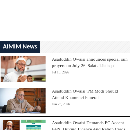
AIMIM News
Asaduddin Owaisi announces special rain
prayers on July 26 'Salat al-Istisqa'
Jul 15, 2026
Asaduddin Owaisi 'PM Modi Should
Attend Khamenei Funeral'
Jun 25, 2026
Asaduddin Owaisi Demands EC Accept
PAN, Driving Licence And Ration Cards