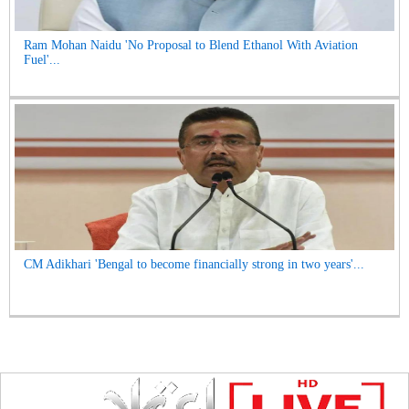
Ram Mohan Naidu 'No Proposal to Blend Ethanol With Aviation
Fuel'...
CM Adikhari 'Bengal to become financially strong in two years'...