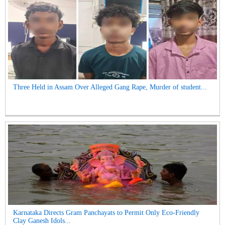
Three Held in Assam Over Alleged Gang Rape, Murder of student...
Karnataka Directs Gram Panchayats to Permit Only Eco-Friendly
Clay Ganesh Idols...