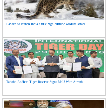
Ladakh to launch India’s first high-altitude wildlife safari...
Tadoba-Andhari Tiger Reserve Signs MoU With Airbnb...