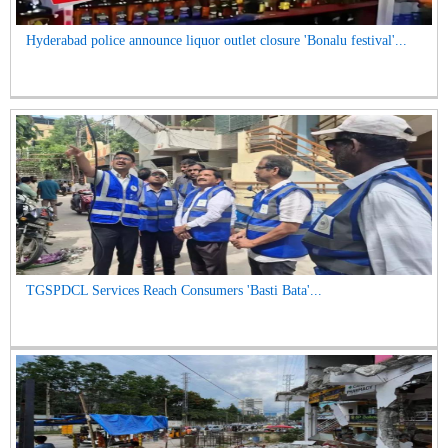
Hyderabad police announce liquor outlet closure 'Bonalu festival'...
TGSPDCL Services Reach Consumers 'Basti Bata'...