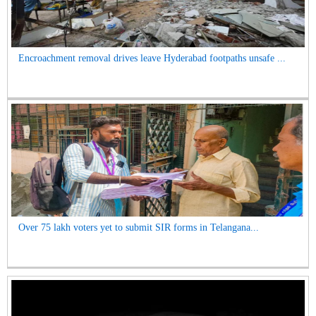
Encroachment removal drives leave Hyderabad footpaths unsafe ...
Over 75 lakh voters yet to submit SIR forms in Telangana...