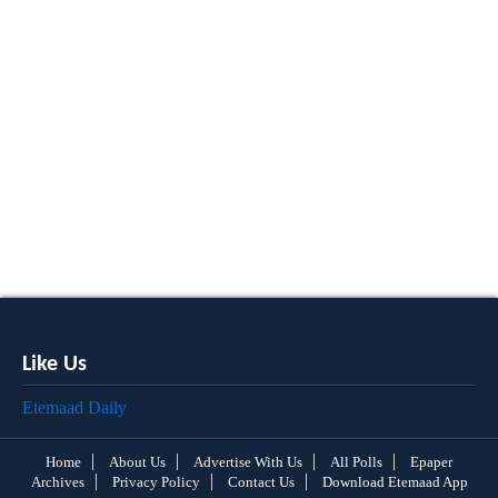
Like Us
Etemaad Daily
Home
About Us
Advertise With Us
All Polls
Epaper
Archives
Privacy Policy
Contact Us
Download Etemaad App