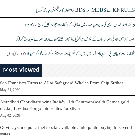
KNRUHS نے MBBS اور BDS داخلوں کا نوٹیفکیشن جاری کر دیا
بیرسٹر اسدالدین اویسی کی ہدایت پر مندر میں صفائی کے انتظامات تیز، دیپیش راج ورما کا دورہ
حیدرآباد میں ملاوٹی مصالحہ جات کے خلاف بڑا کریک ڈاؤن، 25 ٹن سے زائد مصالحے ضبط، 3 گرفتار
کنگنا رناوت کا بیان: بی جے پی اور آر ایس ایس کے نظریات سے متاثر ہو کر اب خود کو "بیدار ہندو" مانتی ہوں
Most Viewed
San Francisco Turns to AI to Safeguard Whales From Ship Strikes
May 21, 2026
Arundhati Choudhary wins India's 11th Commonwealth Games gold
medal, Lovlina Borgohain settles for silver
Aug 02, 2026
Govt says adequate fuel stocks available amid panic buying in several
states