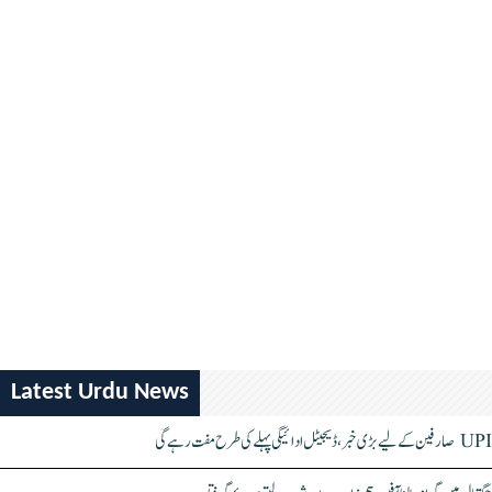
Latest Urdu News
UPI صارفین کے لیے بڑی خبر، ڈیجیٹل ادائیگی پہلے کی طرح مفت رہے گی