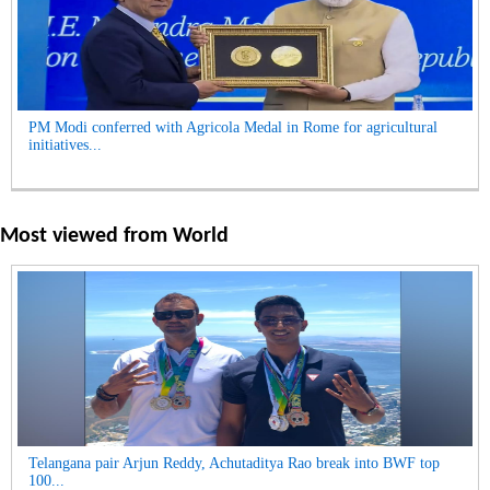
PM Modi conferred with Agricola Medal in Rome for agricultural
initiatives...
Most viewed from
World
Telangana pair Arjun Reddy, Achutaditya Rao break into BWF top
100...