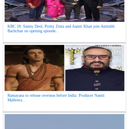
KBC 18: Sunny Deol, Preity Zinta and Aamir Khan join Amitabh
Bachchan on opening episode...
Ramayana to release overseas before India: Producer Namit
Malhotra...