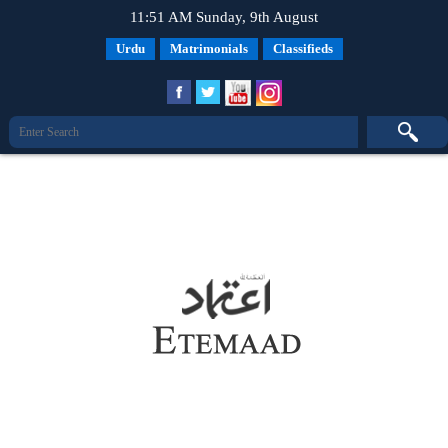
11:51 AM Sunday, 9th August
Urdu
Matrimonials
Classifieds