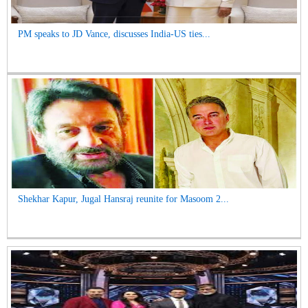
PM speaks to JD Vance, discusses India-US ties...
Shekhar Kapur, Jugal Hansraj reunite for Masoom 2...