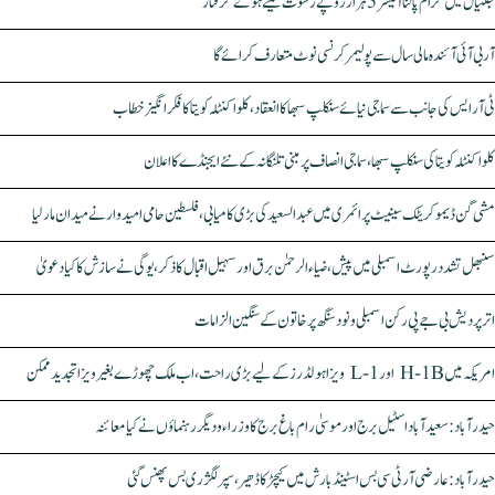
جگتیال میں گرام پالنا آفیسر 5 ہزار روپے رشوت لیتے ہوئے گرفتار
آر بی آئی آئندہ مالی سال سے پولیمر کرنسی نوٹ متعارف کرائے گا
ٹی آر ایس کی جانب سے سماجی نیائے سنکلپ سبھا کا انعقاد، کلواکنٹلہ کویتا کا فکر انگیز خطاب
کلواکنٹلہ کویتا کی سنکلپ سبھا، سماجی انصاف پر مبنی تلنگانہ کے نئے ایجنڈے کا اعلان
مشی گن ڈیموکریٹک سینیٹ پرائمری میں عبدالسعید کی بڑی کامیابی، فلسطین حامی امیدوار نے میدان مار لیا
سنبھل تشدد رپورٹ اسمبلی میں پیش، ضیاء الرحمٰن برق اور سہیل اقبال کا ذکر، یوگی نے سازش کا کیا دعویٰ
اتر پردیش بی جے پی رکن اسمبلی ونود سنگھ پر خاتون کے سنگین الزامات
امریکہ میں H-1B اور L-1 ویزا ہولڈرز کے لیے بڑی راحت، اب ملک چھوڑے بغیر ویزا تجدید ممکن
حیدرآباد: سعیدآباد اسٹیل برج اور موسیٰ رام باغ برج کا وزراء و دیگر رہنماؤں نے کیا معائنہ
حیدرآباد: عارضی آر ٹی سی بس اسٹینڈ بارش میں کیچڑ کا ڈھیر، سپر لگژری بس پھنس گئی