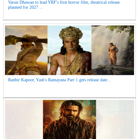
Varun Dhawan to lead YRF's first horror film, theatrical release
planned for 2027 ...
Ranbir Kapoor, Yash's Ramayana Part 1 gets release date...