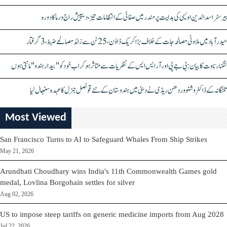
بیرسٹر اسدالدین اویسی کی ہدایت پر مندر میں صفائی کے انتظامات تیز، دیپیش راج ورما کا دورہ
حیدرآباد میں ملاوٹی مصالحہ جات کے خلاف بڑا کریک ڈاؤن، 25 ٹن سے زائد مصالحے ضبط، 3 گرفتار
کنگنا رناوت کا بیان: بی جے پی اور آر ایس ایس کے نظریات سے متاثر ہو کر اب خود کو "بیدار ہندو" مانتی ہوں
تلنگانہ کے ڈاکٹر وشنو وردھن ریڈی نے دبئی میں ہندوستان کے نئے قونصل جنرل کا عہدہ سنبھال لیا
Most Viewed
San Francisco Turns to AI to Safeguard Whales From Ship Strikes
May 21, 2026
Arundhati Choudhary wins India's 11th Commonwealth Games gold
medal, Lovlina Borgohain settles for silver
Aug 02, 2026
US to impose steep tariffs on generic medicine imports from Aug 2028
Jul 22, 2026