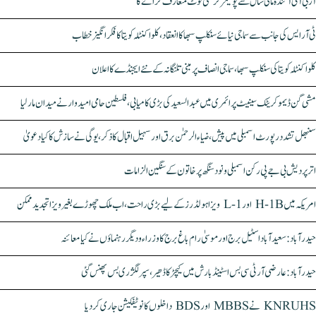
آر بی آئی آئندہ مالی سال سے پولیمر کرنسی نوٹ متعارف کرائے گا
ٹی آر ایس کی جانب سے سماجی نیائے سنکلپ سبھا کا انعقاد، کلواکنٹلہ کویتا کا فکر انگیز خطاب
کلواکنٹلہ کویتا کی سنکلپ سبھا، سماجی انصاف پر مبنی تلنگانہ کے نئے ایجنڈے کا اعلان
مشی گن ڈیموکریٹک سینیٹ پرائمری میں عبدالسعید کی بڑی کامیابی، فلسطین حامی امیدوار نے میدان مار لیا
سنبھل تشدد رپورٹ اسمبلی میں پیش، ضیاء الرحمٰن برق اور سہیل اقبال کا ذکر، یوگی نے سازش کا کیا دعویٰ
اتر پردیش بی جے پی رکن اسمبلی ونود سنگھ پر خاتون کے سنگین الزامات
امریکہ میں H-1B اور L-1 ویزا ہولڈرز کے لیے بڑی راحت، اب ملک چھوڑے بغیر ویزا تجدید ممکن
حیدرآباد: سعیدآباد اسٹیل برج اور موسیٰ رام باغ برج کا وزراء و دیگر رہنماؤں نے کیا معائنہ
حیدرآباد: عارضی آر ٹی سی بس اسٹینڈ بارش میں کیچڑ کا ڈھیر، سپر لگژری بس پھنس گئی
KNRUHS نے MBBS اور BDS داخلوں کا نوٹیفکیشن جاری کر دیا