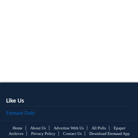
Like Us
Etemaad Daily
Home
About Us
Advertise With Us
All Polls
Epaper
Archives
Privacy Policy
Contact Us
Download Etemaad App