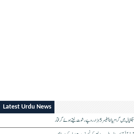
Latest Urdu News
جگتیال میں گرام پالنا آفیسر 5 ہزار روپے رشوت لیتے ہوئے گرفتار