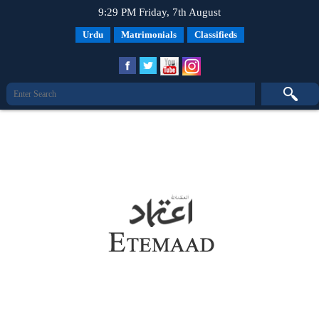
9:29 PM Friday, 7th August
Urdu
Matrimonials
Classifieds